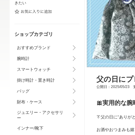
きたい
ショップカテゴリ
おすすめブランド
腕時計
スマートウォッチ
父の日にプ
掛け時計・置き時計
公開日：2025/05/23 更
バッグ
🎀実用的な
財布・ケース
ジュエリー・アクセサリ
👔父の日に“ありが
ー
インナー/靴下
お酒やおつまみも嬉