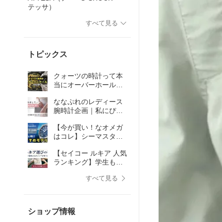
テッサ）
すべて見る
トピックス
クォーツの時計って本
当にオーバーホール必
要なの？
ななぷれのレディース
腕時計企画｜私にぴっ
たりが見つかる「ナナ
【今が買い！なオメガ
プレディ」とは？
はコレ】シーマスター
アクアテラ 当店人気ラ
【セイコー ルキア 人気
ンキング
ランキング】学生も社
会人もオンオフ使える
すべて見る
レディース腕時計
ショップ情報