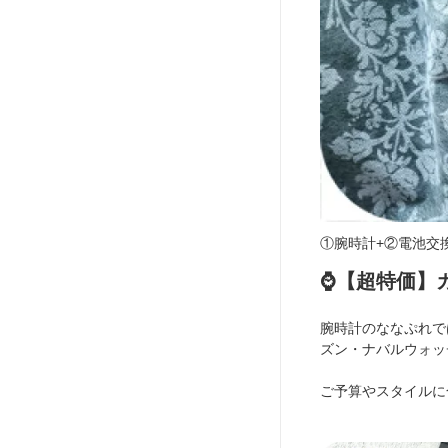
①腕時計+②電池交
⌚【超特価】カ
腕時計のななぷれで
ズン・ナバルウォッ
ご予算やスタイルに