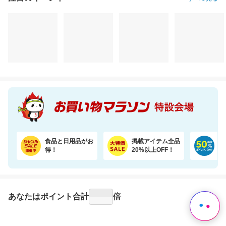
注目のイベント
すべて見る
食品と日用品がお
掲載アイテム全品
日
得！
20%以上OFF！
ポ