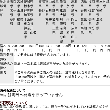
地
北海
青森
宮城
茨城県
新潟
富山
岐阜
滋賀
鳥取
徳島
福岡
熊本
沖縄
域
道
県
県
栃木県
県
県
県
県 京
県
県
県
県
県
詳
岩手
山形
群馬県
長野
石川
静岡
都府
島根
香川
佐賀
宮崎
細
県
県
埼玉県
県
県
県
大阪
県
県
県
県
秋田
福島
千葉県
福井
愛知
府 兵
岡山
愛媛
長崎
鹿児
県
県
東京都
県
県
庫県
県
県
県
島
神奈川
三重
奈良
広島
高知
大分
県
県 山梨
県
県 和
県
県
県
県
歌山
山口
県
県
送
2200
1700
1700
1500円
1500
1300
1300
1200円
1100
1200
1100
1100
1400
円
円
円
円
円
円
円
円
円
円
円
料
送料分消
この料金には消費税が 含まれています。
費税
離島他の
離島・一部地域は追加送料がかかる場合があります。
扱い
備考
※こちらの商品をご購入の場合は、通常送料となります。
「10,800円以上ご購入で送料無料」の対象外となりますので、予め
ご了承くださいませ。
海外配送について
当店は海外へ発送を行っていません
消費税について
消費税率や端数等に関しましては、現在一般的に使われている計算方式を使