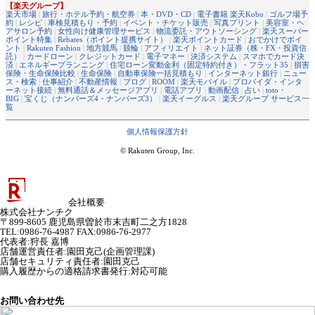
【楽天グループ】
楽天市場
|
旅行・ホテル予約・航空券
|
本・DVD・CD
|
電子書籍 楽天Kobo
|
ゴルフ場予
約
|
レシピ
|
車検見積もり・予約
|
イベント・チケット販売
|
写真プリント
|
美容室・ヘ
アサロン予約
|
女性向け健康管理サービス
|
物流委託・アウトソーシング
|
楽天スーパー
ポイント特集
|
Rebates（ポイント提携サイト）
|
楽天ポイントカード
|
おでかけでポイ
ント
|
Rakuten Fashion
|
地方競馬
|
競輪
|
アフィリエイト
|
ネット証券（株・FX・投資信
託）
|
カードローン
|
クレジットカード
|
電子マネー
|
決済システム
|
スマホでカード決
済
|
エネルギープランニング
|
住宅ローン変動金利（固定特約付き）・フラット35
|
損害
保険・生命保険比較
|
生命保険
|
自動車保険一括見積もり
|
インターネット銀行
|
ニュー
ス・検索
|
仕事紹介
|
不動産情報
|
ブログ
|
ROOM
|
楽天モバイル
|
プロバイダ・インタ
ーネット接続
|
無料通話＆メッセージアプリ
|
電話アプリ
|
動画配信
|
占い
|
toto・
BIG
|
宝くじ（ナンバーズ4・ナンバーズ3）
|
楽天イーグルス
|
楽天グループ サービス一
覧
個人情報保護方針
© Rakuten Group, Inc.
会社概要
株式会社ナンチク
〒899-8605 鹿児島県曽於市末吉町二之方1828
TEL:0986-76-4987 FAX:0986-76-2977
代表者
:
狩長 嘉博
店舗運営責任者
:
園田克己(企画管理課)
店舗セキュリティ責任者
:
園田克己
購入履歴からの適格請求書発行:対応可能
お問い合わせ先