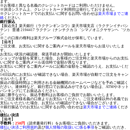
ます。
※お客様と異なる名義のクレジットカードはご利用いただけません。
※決済システム上、クレジットカード利用控は発行しておりません。
※クレジットカードでのお支払いに関するお問い合わせは
楽天市場までご連
絡
ください。
銀行振込
【振込先】楽天銀行（ラクテンギンコウ）楽天市場支店（ラクテンイチバシ
テン） 普通 2194417 ラクテン（ナンチクカコ゛シマノオニクヤサンヘ゛ツカ
ン
※この口座の権利は楽天グループ株式会社が保有しています。
【備考】
ご注文後、お支払いに関するご案内メールを楽天市場からお送りいたしま
す。
お支払い状況の確認後、発送手続きが開始いたします。
ショップが金額を変更した場合、お客様のご注文時と楽天市場からのお支払
いに関するご案内メール送信時で金額が異なります。
お支払いに関するご案内メールに記載の金額をご確認のうえ、お支払いくだ
さい。
14日以内にお支払いが確認できない場合、楽天市場が自動でご注文をキャン
セルいたします。
振込の取扱時間はご利用される金融機関のホームページなどを予めご確認く
ださい。連休時など、銀行窓口でお振込みができない場合は、ATMやネット
バンキングにてお振込みください。
誠に勝手ながら、振込手数料はお客様のご負担でお願いいたします。
※ご注文者様名義の口座よりお支払いください。ご注文者様以外の名義でお
支払いいただいた場合、お支払いの確認ができない場合がございます。
※銀行振込でのお支払いに関するお問い合わせは
楽天市場までご連絡
くださ
い。
後払い決済
【備考】
手数料：
250円
（請求書発行料）をお客様にご負担いただきます。
後払い決済ご利用規約
及び
個人情報の取扱いに係る事項
をご確認いただき、