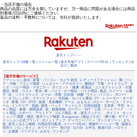
・当店不備の場合
商品の品質には万全を期していますが、万一商品に問題がある場合には商品
到着後2日以内にご連絡ください。
返品の送料・手数料については、当社が負担いたします。
楽天トップへ >>
楽天トップ
|
特集一覧
|
ジャンル一覧
|
楽天市場アプリ
|
スーパーDEAL
|
ランキング
|
出
店のご案内
【楽天市場のサービス】
ファッション 総合
|
家電・パソコン・カメラ 総合
|
レディースファッション
|
靴
|
バッ
グ・小物・ブランド雑貨
|
ジュエリー・アクセサリー
|
腕時計
|
下着・ナイトウェア
|
キ
ッズ・ベビー用品・マタニティ
|
ダイエット・健康
|
医薬品・コンタクトレンズ・介護
用品
|
美容・コスメ・香水
|
車・バイク
|
カー用品・バイク用品
|
食品
|
スイーツ・お菓
子
|
水・ソフトドリンク
|
ビール・洋酒
|
日本酒・焼酎
|
ワイン
|
パソコン・PCパー
ツ
|
タブレットPC・スマートフォン
|
光回線・モバイル通信
|
TV・レコーダー・オーデ
ィオ
|
家電
|
CD・DVD
|
楽器・音楽機材
|
ゲーム
|
おもちゃ
|
ホビー
|
サービス・リフォ
ーム
|
インテリア・収納
|
寝具・ベッド・マットレス
|
日用品雑貨・文房具・手芸
|
キッ
チン用品・食器・調理器具
|
花・観葉植物
|
ガーデン・DIY・工具
|
ペットフード ・ ペ
ット用品
|
スポーツ・アウトドア
|
ゴルフ用品
|
本
（
楽天ブックス
） |
ポイント
|
ネット
ショップ 開業・開店
|
楽天ウェブ検索
|
R-magazine（雑誌コラボ）
|
贈り物・ギフト
|
フ
ァッション公式ブランド
|
ポイントアップ
|
ディズニーゾーン
|
サンリオゾーン
|
まち
楽
|
楽天ふるさと納税
|
日用品翌日配達
|
スーパーDEAL
|
開催中イベント一覧
|
福袋＆
初売り
|
バレンタイン
|
ホワイトデー
|
母の日
|
父の日
|
お中元
|
敬老の日
|
ハロウィ
ン
|
お歳暮
|
クリスマス
|
おせち
|
ランキング