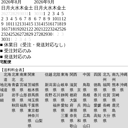
2026年8月
2026年9月
日
月
火
水
木
金
土
日
月
火
水
木
金
土
26
27
28
29
30
31
1
30
31
1
2
3
4
5
2
3
4
5
6
7
8
6
7
8
9
10
11
12
9
10
11
12
13
14
15
13
14
15
16
17
18
19
16
17
18
19
20
21
22
20
21
22
23
24
25
26
23
24
25
26
27
28
29
27
28
29
30
1
2
3
30
31
1
2
3
4
5
■
休業日（受注・発送対応なし）
■
受注対応のみ
■
発送対応のみ
宅配便
【送料料金表】
北海
北東
南東
関東
信越
北陸
東海
関西
中国
四国
北九
南九
沖縄
道
北
北
州
州
地
北海
青森
宮城
茨城県
新潟
富山
岐阜
滋賀
鳥取
徳島
福岡
熊本
沖縄
域
道
県
県
栃木県
県
県
県
県 京
県
県
県
県
県
詳
岩手
山形
群馬県
長野
石川
静岡
都府
島根
香川
佐賀
宮崎
細
県
県
埼玉県
県
県
県
大阪
県
県
県
県
秋田
福島
千葉県
福井
愛知
府 兵
岡山
愛媛
長崎
鹿児
県
県
東京都
県
県
庫県
県
県
県
島
神奈川
三重
奈良
広島
高知
大分
県
県 山梨
県
県 和
県
県
県
県
歌山
山口