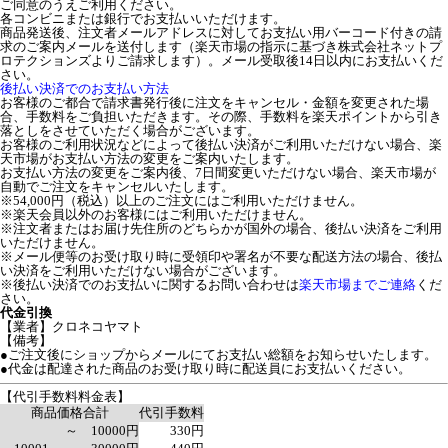
ご同意のうえご利用ください。
各コンビニまたは銀行でお支払いいただけます。
商品発送後、注文者メールアドレスに対してお支払い用バーコード付きの請
求のご案内メールを送付します（楽天市場の指示に基づき株式会社ネットプ
ロテクションズよりご請求します）。メール受取後14日以内にお支払いくだ
さい。
後払い決済でのお支払い方法
お客様のご都合で請求書発行後に注文をキャンセル・金額を変更された場
合、手数料をご負担いただきます。その際、手数料を楽天ポイントから引き
落としをさせていただく場合がございます。
お客様のご利用状況などによって後払い決済がご利用いただけない場合、楽
天市場がお支払い方法の変更をご案内いたします。
お支払い方法の変更をご案内後、7日間変更いただけない場合、楽天市場が
自動でご注文をキャンセルいたします。
※54,000円（税込）以上のご注文にはご利用いただけません。
※楽天会員以外のお客様にはご利用いただけません。
※注文者またはお届け先住所のどちらかが国外の場合、後払い決済をご利用
いただけません。
※メール便等のお受け取り時に受領印や署名が不要な配送方法の場合、後払
い決済をご利用いただけない場合がございます。
※後払い決済でのお支払いに関するお問い合わせは
楽天市場までご連絡
くだ
さい。
代金引換
【業者】クロネコヤマト
【備考】
●ご注文後にショップからメールにてお支払い総額をお知らせいたします。
●代金は配達された商品のお受け取り時に配送員にお支払いください。
【代引手数料料金表】
商品価格合計
代引手数料
～ 10000円
330円