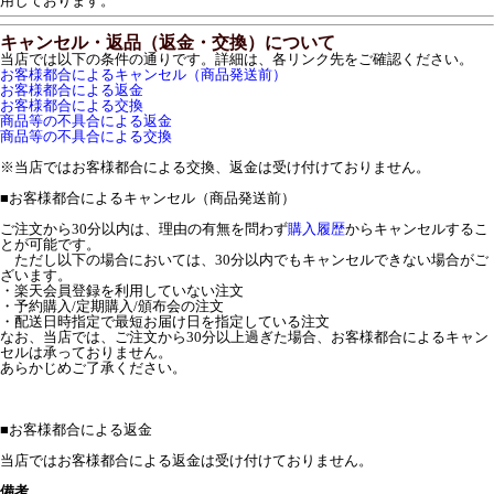
用しております。
キャンセル・返品（返金・交換）について
当店では以下の条件の通りです。詳細は、各リンク先をご確認ください。
お客様都合によるキャンセル（商品発送前）
お客様都合による返金
お客様都合による交換
商品等の不具合による返金
商品等の不具合による交換
※当店ではお客様都合による交換、返金は受け付けておりません。
■
お客様都合によるキャンセル（商品発送前）
ご注文から30分以内は、理由の有無を問わず
購入履歴
からキャンセルするこ
とが可能です。
ただし以下の場合においては、30分以内でもキャンセルできない場合がご
ざいます。
・楽天会員登録を利用していない注文
・予約購入/定期購入/頒布会の注文
・配送日時指定で最短お届け日を指定している注文
なお、当店では、ご注文から30分以上過ぎた場合、お客様都合によるキャン
セルは承っておりません。
あらかじめご了承ください。
■
お客様都合による返金
当店ではお客様都合による返金は受け付けておりません。
備考