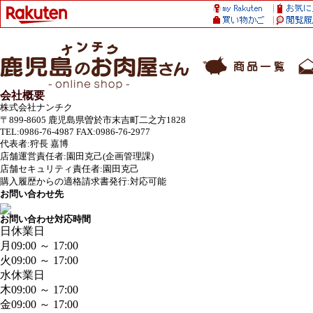
会社概要
株式会社ナンチク
〒899-8605 鹿児島県曽於市末吉町二之方1828
TEL:0986-76-4987 FAX:0986-76-2977
代表者:狩長 嘉博
店舗運営責任者:園田克己(企画管理課)
店舗セキュリティ責任者:園田克己
購入履歴からの適格請求書発行:対応可能
お問い合わせ先
お問い合わせ対応時間
日
休業日
月
09:00 ～ 17:00
火
09:00 ～ 17:00
水
休業日
木
09:00 ～ 17:00
金
09:00 ～ 17:00