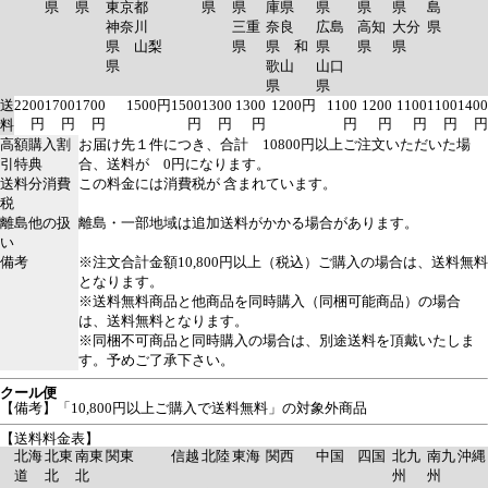
県
県
東京都
県
県
庫県
県
県
県
島
神奈川
三重
奈良
広島
高知
大分
県
県 山梨
県
県 和
県
県
県
県
歌山
山口
県
県
送
2200
1700
1700
1500円
1500
1300
1300
1200円
1100
1200
1100
1100
1400
円
円
円
円
円
円
円
円
円
円
円
料
高額購入割
お届け先１件につき、合計 10800円以上ご注文いただいた場
引特典
合、送料が 0円になります。
送料分消費
この料金には消費税が 含まれています。
税
離島他の扱
離島・一部地域は追加送料がかかる場合があります。
い
備考
※注文合計金額10,800円以上（税込）ご購入の場合は、送料無料
となります。
※送料無料商品と他商品を同時購入（同梱可能商品）の場合
は、送料無料となります。
※同梱不可商品と同時購入の場合は、別途送料を頂戴いたしま
す。予めご了承下さい。
クール便
【備考】「10,800円以上ご購入で送料無料」の対象外商品
【送料料金表】
北海
北東
南東
関東
信越
北陸
東海
関西
中国
四国
北九
南九
沖縄
道
北
北
州
州