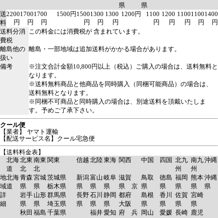
県
県
送
2200
1700
1700
1500円
1500
1300
1300
1200円
1100
1200
1100
1100
1400
円
円
円
円
円
円
円
円
円
円
円
料
送料分消
この料金には消費税が 含まれています。
費税
離島他の
離島・一部地域は追加送料がかかる場合があります。
扱い
備考
※注文合計金額10,800円以上（税込）ご購入の場合は、送料無料と
なります。
※送料無料商品と他商品を同時購入（同梱可能商品）の場合は、
送料無料となります。
※同梱不可商品と同時購入の場合は、別途送料を頂戴いたしま
す。予めご了承下さい。
クール便
【業者】 ヤマト運輸
【配送サービス名】クール宅急便
【送料料金表】
北海
北東
南東
関東
信越
北陸
東海
関西
中国
四国
北九
南九
沖縄
道
北
北
州
州
地
北海
青森
宮城
茨城県
新潟
富山
岐阜
滋賀
鳥取
徳島
福岡
熊本
沖縄
域
道
県
県
栃木県
県
県
県
県 京
県
県
県
県
県
詳
岩手
山形
群馬県
長野
石川
静岡
都府
島根
香川
佐賀
宮崎
細
県
県
埼玉県
県
県
県
大阪
県
県
県
県
秋田
福島
千葉県
福井
愛知
府 兵
岡山
愛媛
長崎
鹿児