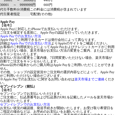
10001 ～ 30000円
440円
30001 ～ 9999999円
660円
代引手数料分消費税
この料金には消費税が含まれています
代引業者指定
宅配便(その他)
Apple Pay
【備考】
Apple Payに対応したiPhoneでお支払いいただけます。
ご注文を確定する直前に、Apple Payの認証を行っていただきます。
Apple Payでのお支払い方法
Apple Payでご利用できるカードは発行会社によって異なります。
詳細は
Apple Payでのお支払い方法
よりAppleのサイトをご確認ください。
お客様のご利用状況などによってApple Payおよびクレジットカードがご利用
いただけない場合、楽天市場がお支払い方法の変更をご案内、またはご注文
をキャンセルいたします。
お支払い方法の変更をご案内後、7日間変更いただけない場合、楽天市場が
自動でご注文をキャンセルいたします。
iPhone以外の端末からのご購入時はApple Payをご利用いただくことができま
せん。
その他、ショップの設定状況やご注文時の選択内容などによって、Apple Pay
がご利用いただけない場合がございます。
※Apple Payでのお支払いに関するお問い合わせは
楽天市場までご連絡
くださ
い。
セブンイレブン（前払）
【備考】
セブンイレブンでお支払いいただけます。
ご注文後に、払込票番号および払込票のURLを記載したメールを楽天市場か
らお送りいたします。
セブンイレブンでのお支払い方法
お支払い状況の確認後、発送手続きが開始いたします。お受け取り希望日を
ご指定の場合などは、お早めのお支払いをお願いいたします。