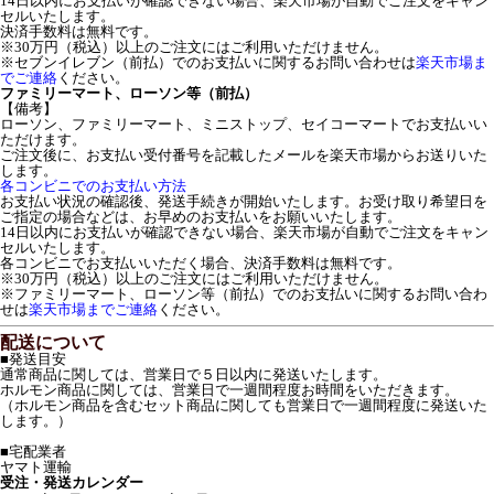
14日以内にお支払いが確認できない場合、楽天市場が自動でご注文をキャン
セルいたします。
決済手数料は無料です。
※30万円（税込）以上のご注文にはご利用いただけません。
※セブンイレブン（前払）でのお支払いに関するお問い合わせは
楽天市場ま
でご連絡
ください。
ファミリーマート、ローソン等（前払）
【備考】
ローソン、ファミリーマート、ミニストップ、セイコーマートでお支払いい
ただけます。
ご注文後に、お支払い受付番号を記載したメールを楽天市場からお送りいた
します。
各コンビニでのお支払い方法
お支払い状況の確認後、発送手続きが開始いたします。お受け取り希望日を
ご指定の場合などは、お早めのお支払いをお願いいたします。
14日以内にお支払いが確認できない場合、楽天市場が自動でご注文をキャン
セルいたします。
各コンビニでお支払いいただく場合、決済手数料は無料です。
※30万円（税込）以上のご注文にはご利用いただけません。
※ファミリーマート、ローソン等（前払）でのお支払いに関するお問い合わ
せは
楽天市場までご連絡
ください。
配送について
■発送目安
通常商品に関しては、営業日で５日以内に発送いたします。
ホルモン商品に関しては、営業日で一週間程度お時間をいただきます。
（ホルモン商品を含むセット商品に関しても営業日で一週間程度に発送いた
します。）
■宅配業者
ヤマト運輸
受注・発送カレンダー