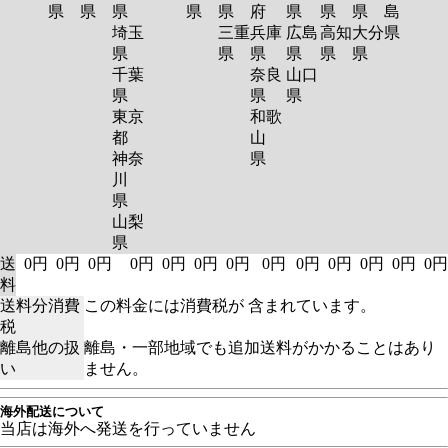
県
県
県
県
県
府
県
県
県
島
埼玉
三重
兵庫
広島
高知
大分
県
県
県
県
県
県
県
千葉
奈良
山口
県
県
県
東京
和歌
都
山
神奈
県
川
県
山梨
県
送
0円
0円
0円
0円
0円
0円
0円
0円
0円
0円
0円
0円
0円
料
送料分消費
この料金には消費税が 含まれています。
税
離島他の扱
離島・一部地域でも追加送料がかかることはあり
い
ません。
海外配送について
当店は海外へ発送を行っていません