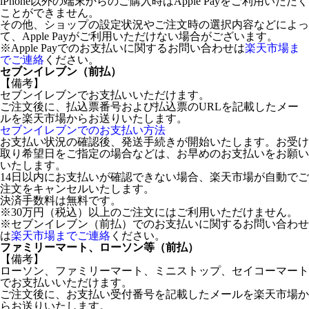
iPhone以外の端末からのご購入時はApple Payをご利用いただく
ことができません。
その他、ショップの設定状況やご注文時の選択内容などによっ
て、Apple Payがご利用いただけない場合がございます。
※Apple Payでのお支払いに関するお問い合わせは
楽天市場ま
でご連絡
ください。
セブンイレブン（前払）
【備考】
セブンイレブンでお支払いいただけます。
ご注文後に、払込票番号および払込票のURLを記載したメー
ルを楽天市場からお送りいたします。
セブンイレブンでのお支払い方法
お支払い状況の確認後、発送手続きが開始いたします。お受け
取り希望日をご指定の場合などは、お早めのお支払いをお願い
いたします。
14日以内にお支払いが確認できない場合、楽天市場が自動でご
注文をキャンセルいたします。
決済手数料は無料です。
※30万円（税込）以上のご注文にはご利用いただけません。
※セブンイレブン（前払）でのお支払いに関するお問い合わせ
は
楽天市場までご連絡
ください。
ファミリーマート、ローソン等（前払）
【備考】
ローソン、ファミリーマート、ミニストップ、セイコーマート
でお支払いいただけます。
ご注文後に、お支払い受付番号を記載したメールを楽天市場か
らお送りいたします。