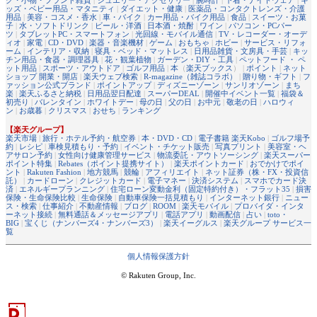
ッズ・ベビー用品・マタニティ
|
ダイエット・健康
|
医薬品・コンタクトレンズ・介護
用品
|
美容・コスメ・香水
|
車・バイク
|
カー用品・バイク用品
|
食品
|
スイーツ・お菓
子
|
水・ソフトドリンク
|
ビール・洋酒
|
日本酒・焼酎
|
ワイン
|
パソコン・PCパー
ツ
|
タブレットPC・スマートフォン
|
光回線・モバイル通信
|
TV・レコーダー・オーデ
ィオ
|
家電
|
CD・DVD
|
楽器・音楽機材
|
ゲーム
|
おもちゃ
|
ホビー
|
サービス・リフォ
ーム
|
インテリア・収納
|
寝具・ベッド・マットレス
|
日用品雑貨・文房具・手芸
|
キッ
チン用品・食器・調理器具
|
花・観葉植物
|
ガーデン・DIY・工具
|
ペットフード ・ ペ
ット用品
|
スポーツ・アウトドア
|
ゴルフ用品
|
本
（
楽天ブックス
） |
ポイント
|
ネット
ショップ 開業・開店
|
楽天ウェブ検索
|
R-magazine（雑誌コラボ）
|
贈り物・ギフト
|
フ
ァッション公式ブランド
|
ポイントアップ
|
ディズニーゾーン
|
サンリオゾーン
|
まち
楽
|
楽天ふるさと納税
|
日用品翌日配達
|
スーパーDEAL
|
開催中イベント一覧
|
福袋＆
初売り
|
バレンタイン
|
ホワイトデー
|
母の日
|
父の日
|
お中元
|
敬老の日
|
ハロウィ
ン
|
お歳暮
|
クリスマス
|
おせち
|
ランキング
【楽天グループ】
楽天市場
|
旅行・ホテル予約・航空券
|
本・DVD・CD
|
電子書籍 楽天Kobo
|
ゴルフ場予
約
|
レシピ
|
車検見積もり・予約
|
イベント・チケット販売
|
写真プリント
|
美容室・ヘ
アサロン予約
|
女性向け健康管理サービス
|
物流委託・アウトソーシング
|
楽天スーパー
ポイント特集
|
Rebates（ポイント提携サイト）
|
楽天ポイントカード
|
おでかけでポイ
ント
|
Rakuten Fashion
|
地方競馬
|
競輪
|
アフィリエイト
|
ネット証券（株・FX・投資信
託）
|
カードローン
|
クレジットカード
|
電子マネー
|
決済システム
|
スマホでカード決
済
|
エネルギープランニング
|
住宅ローン変動金利（固定特約付き）・フラット35
|
損害
保険・生命保険比較
|
生命保険
|
自動車保険一括見積もり
|
インターネット銀行
|
ニュー
ス・検索
|
仕事紹介
|
不動産情報
|
ブログ
|
ROOM
|
楽天モバイル
|
プロバイダ・インタ
ーネット接続
|
無料通話＆メッセージアプリ
|
電話アプリ
|
動画配信
|
占い
|
toto・
BIG
|
宝くじ（ナンバーズ4・ナンバーズ3）
|
楽天イーグルス
|
楽天グループ サービス一
覧
個人情報保護方針
© Rakuten Group, Inc.