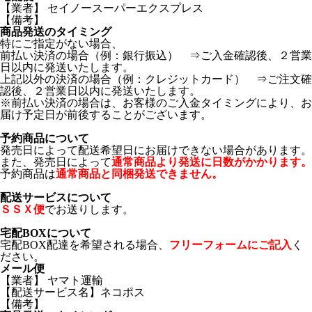
【業者】 セイノースーパーエクスプレス
【備考】
商品発送のタイミング
特にご指定がない場合、
前払い決済の場合（例：銀行振込） ⇒ご入金確認後、２営業
日以内に発送いたします。
上記以外の決済の場合（例：クレジットカード） ⇒ご注文確
認後、２営業日以内に発送いたします。
※前払い決済の場合は、お客様のご入金タイミングにより、お
届け予定日が前後することがございます。
予約商品について
発売日によって配送希望日にお届けできない場合があります。
また、発売日によって
通常商品より発送に日数がかかります。
予約商品は
通常商品と同梱発送できません。
配送サービスについて
ＳＳＸ便
でお送りします。
宅配BOXについて
宅配BOX配達を希望される場合、
フリーフォームにご記入
く
ださい。
メール便
【業者】 ヤマト運輸
【配送サービス名】ネコポス
【備考】