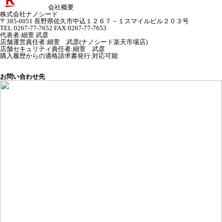
会社概要
株式会社ナノシード
〒385-0051 長野県佐久市中込１２６７－１スマイルビル２０３号
TEL:0267-77-7652 FAX:0267-77-7653
代表者
:
細萱 武彦
店舗運営責任者
:
細萱 武彦(ナノシード楽天市場店)
店舗セキュリティ責任者
:
細萱 武彦
購入履歴からの適格請求書発行:対応可能
お問い合わせ先