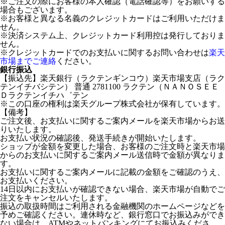
※ご注文の際にお客様の本人確認（電話確認等）をお願いする
場合もございます。
※お客様と異なる名義のクレジットカードはご利用いただけま
せん。
※決済システム上、クレジットカード利用控は発行しておりま
せん。
※クレジットカードでのお支払いに関するお問い合わせは
楽天
市場までご連絡
ください。
銀行振込
【振込先】楽天銀行（ラクテンギンコウ）楽天市場支店（ラク
テンイチバシテン） 普通 2781100 ラクテン（ＮＡＮＯＳＥＥ
Ｄラクテンイチハ゛テン
※この口座の権利は楽天グループ株式会社が保有しています。
【備考】
ご注文後、お支払いに関するご案内メールを楽天市場からお送
りいたします。
お支払い状況の確認後、発送手続きが開始いたします。
ショップが金額を変更した場合、お客様のご注文時と楽天市場
からのお支払いに関するご案内メール送信時で金額が異なりま
す。
お支払いに関するご案内メールに記載の金額をご確認のうえ、
お支払いください。
14日以内にお支払いが確認できない場合、楽天市場が自動でご
注文をキャンセルいたします。
振込の取扱時間はご利用される金融機関のホームページなどを
予めご確認ください。連休時など、銀行窓口でお振込みができ
ない場合は、ATMやネットバンキングにてお振込みくださ