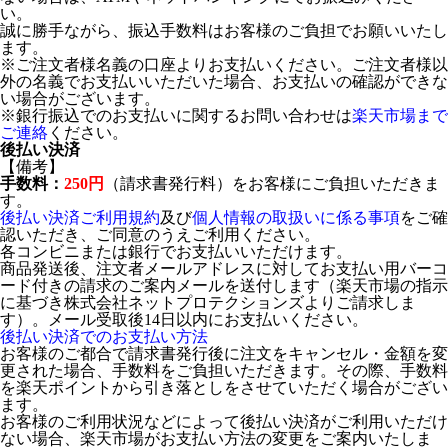
い。
誠に勝手ながら、振込手数料はお客様のご負担でお願いいたし
ます。
※ご注文者様名義の口座よりお支払いください。ご注文者様以
外の名義でお支払いいただいた場合、お支払いの確認ができな
い場合がございます。
※銀行振込でのお支払いに関するお問い合わせは
楽天市場まで
ご連絡
ください。
後払い決済
【備考】
手数料：
250円
（請求書発行料）をお客様にご負担いただきま
す。
後払い決済ご利用規約
及び
個人情報の取扱いに係る事項
をご確
認いただき、ご同意のうえご利用ください。
各コンビニまたは銀行でお支払いいただけます。
商品発送後、注文者メールアドレスに対してお支払い用バーコ
ード付きの請求のご案内メールを送付します（楽天市場の指示
に基づき株式会社ネットプロテクションズよりご請求しま
す）。メール受取後14日以内にお支払いください。
後払い決済でのお支払い方法
お客様のご都合で請求書発行後に注文をキャンセル・金額を変
更された場合、手数料をご負担いただきます。その際、手数料
を楽天ポイントから引き落としをさせていただく場合がござい
ます。
お客様のご利用状況などによって後払い決済がご利用いただけ
ない場合、楽天市場がお支払い方法の変更をご案内いたしま