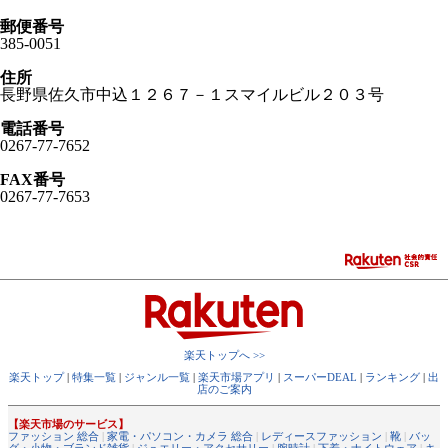
郵便番号
385-0051
住所
長野県佐久市中込１２６７－１スマイルビル２０３号
電話番号
0267-77-7652
FAX番号
0267-77-7653
楽天トップへ >>
楽天トップ
|
特集一覧
|
ジャンル一覧
|
楽天市場アプリ
|
スーパーDEAL
|
ランキング
|
出
店のご案内
【楽天市場のサービス】
ファッション 総合
|
家電・パソコン・カメラ 総合
|
レディースファッション
|
靴
|
バッ
グ・小物・ブランド雑貨
|
ジュエリー・アクセサリー
|
腕時計
|
下着・ナイトウェア
|
キ