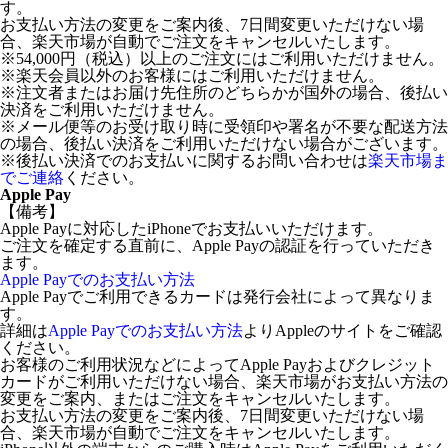
す。
お支払い方法の変更をご案内後、7日間変更いただけない場
合、楽天市場が自動でご注文をキャンセルいたします。
※54,000円（税込）以上のご注文にはご利用いただけません。
※楽天会員以外のお客様にはご利用いただけません。
※注文者またはお届け先住所のどちらかが国外の場合、後払い
決済をご利用いただけません。
※メール便等のお受け取り時に受領印や署名が不要な配送方法
の場合、後払い決済をご利用いただけない場合がございます。
※後払い決済でのお支払いに関するお問い合わせは
楽天市場ま
でご連絡
ください。
Apple Pay
【備考】
Apple Payに対応したiPhoneでお支払いいただけます。
ご注文を確定する直前に、Apple Payの認証を行っていただき
ます。
Apple Payでのお支払い方法
Apple Payでご利用できるカードは発行会社によって異なりま
す。
詳細は
Apple Payでのお支払い方法
よりAppleのサイトをご確認
ください。
お客様のご利用状況などによってApple Payおよびクレジット
カードがご利用いただけない場合、楽天市場がお支払い方法の
変更をご案内、またはご注文をキャンセルいたします。
お支払い方法の変更をご案内後、7日間変更いただけない場
合、楽天市場が自動でご注文をキャンセルいたします。