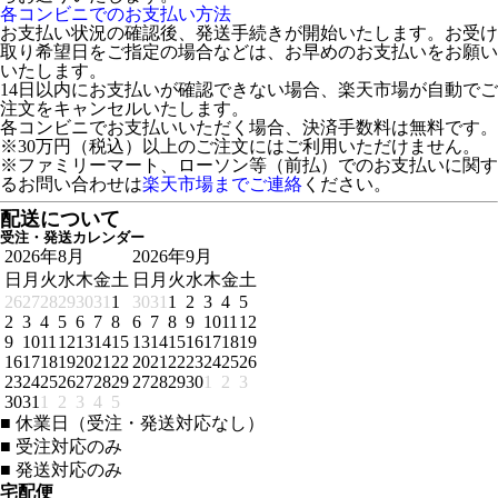
各コンビニでのお支払い方法
お支払い状況の確認後、発送手続きが開始いたします。お受け
取り希望日をご指定の場合などは、お早めのお支払いをお願い
いたします。
14日以内にお支払いが確認できない場合、楽天市場が自動でご
注文をキャンセルいたします。
各コンビニでお支払いいただく場合、決済手数料は無料です。
※30万円（税込）以上のご注文にはご利用いただけません。
※ファミリーマート、ローソン等（前払）でのお支払いに関す
るお問い合わせは
楽天市場までご連絡
ください。
配送について
受注・発送カレンダー
2026年8月
2026年9月
日
月
火
水
木
金
土
日
月
火
水
木
金
土
26
27
28
29
30
31
1
30
31
1
2
3
4
5
2
3
4
5
6
7
8
6
7
8
9
10
11
12
9
10
11
12
13
14
15
13
14
15
16
17
18
19
16
17
18
19
20
21
22
20
21
22
23
24
25
26
23
24
25
26
27
28
29
27
28
29
30
1
2
3
30
31
1
2
3
4
5
■
休業日（受注・発送対応なし）
■
受注対応のみ
■
発送対応のみ
宅配便