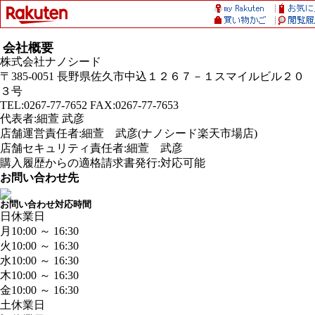
会社概要
株式会社ナノシード
〒385-0051 長野県佐久市中込１２６７－１スマイルビル２０
３号
TEL:0267-77-7652 FAX:0267-77-7653
代表者:細萱 武彦
店舗運営責任者:細萱 武彦(ナノシード楽天市場店)
店舗セキュリティ責任者:細萱 武彦
購入履歴からの適格請求書発行:対応可能
お問い合わせ先
お問い合わせ対応時間
日
休業日
月
10:00 ～ 16:30
火
10:00 ～ 16:30
水
10:00 ～ 16:30
木
10:00 ～ 16:30
金
10:00 ～ 16:30
土
休業日