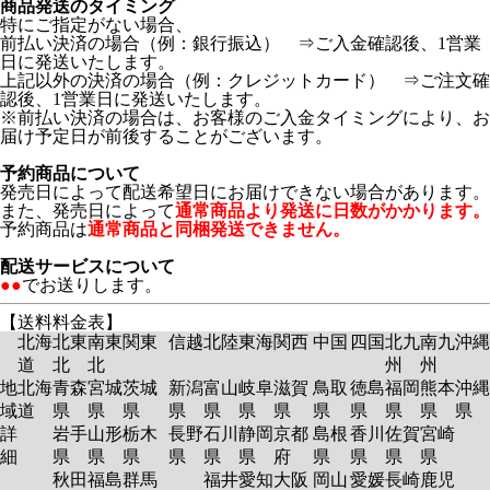
商品発送のタイミング
特にご指定がない場合、
前払い決済の場合（例：銀行振込） ⇒ご入金確認後、1営業
日に発送いたします。
上記以外の決済の場合（例：クレジットカード） ⇒ご注文確
認後、1営業日に発送いたします。
※前払い決済の場合は、お客様のご入金タイミングにより、お
届け予定日が前後することがございます。
予約商品について
発売日によって配送希望日にお届けできない場合があります。
また、発売日によって
通常商品より発送に日数がかかります。
予約商品は
通常商品と同梱発送できません。
配送サービスについて
●●
でお送りします。
【送料料金表】
北海
北東
南東
関東
信越
北陸
東海
関西
中国
四国
北九
南九
沖縄
道
北
北
州
州
地
北海
青森
宮城
茨城
新潟
富山
岐阜
滋賀
鳥取
徳島
福岡
熊本
沖縄
域
道
県
県
県
県
県
県
県
県
県
県
県
県
詳
岩手
山形
栃木
長野
石川
静岡
京都
島根
香川
佐賀
宮崎
細
県
県
県
県
県
県
府
県
県
県
県
秋田
福島
群馬
福井
愛知
大阪
岡山
愛媛
長崎
鹿児