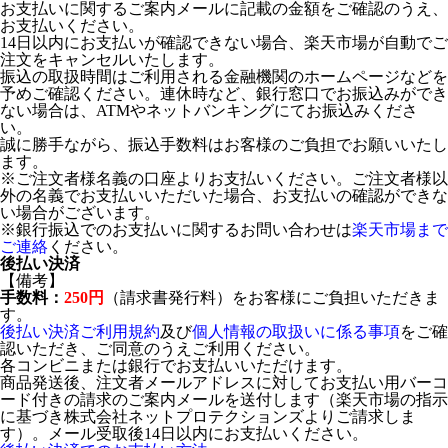
お支払いに関するご案内メールに記載の金額をご確認のうえ、
お支払いください。
14日以内にお支払いが確認できない場合、楽天市場が自動でご
注文をキャンセルいたします。
振込の取扱時間はご利用される金融機関のホームページなどを
予めご確認ください。連休時など、銀行窓口でお振込みができ
ない場合は、ATMやネットバンキングにてお振込みくださ
い。
誠に勝手ながら、振込手数料はお客様のご負担でお願いいたし
ます。
※ご注文者様名義の口座よりお支払いください。ご注文者様以
外の名義でお支払いいただいた場合、お支払いの確認ができな
い場合がございます。
※銀行振込でのお支払いに関するお問い合わせは
楽天市場まで
ご連絡
ください。
後払い決済
【備考】
手数料：
250円
（請求書発行料）をお客様にご負担いただきま
す。
後払い決済ご利用規約
及び
個人情報の取扱いに係る事項
をご確
認いただき、ご同意のうえご利用ください。
各コンビニまたは銀行でお支払いいただけます。
商品発送後、注文者メールアドレスに対してお支払い用バーコ
ード付きの請求のご案内メールを送付します（楽天市場の指示
に基づき株式会社ネットプロテクションズよりご請求しま
す）。メール受取後14日以内にお支払いください。