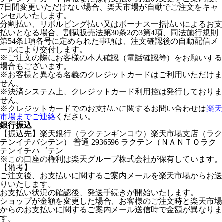
7日間変更いただけない場合、楽天市場が自動でご注文をキャ
ンセルいたします。
分割払い、リボルビング払い又はボーナス一括払いによるお支
払いとなる場合、割賦販売法第30条2の3第4項、同法施行規則
第54条1項各号に定められた事項は、注文確認後の自動配信メ
ールにより交付します。
※ご注文の際にお客様の本人確認（電話確認等）をお願いする
場合もございます。
※お客様と異なる名義のクレジットカードはご利用いただけま
せん。
※決済システム上、クレジットカード利用控は発行しておりま
せん。
※クレジットカードでのお支払いに関するお問い合わせは
楽天
市場までご連絡
ください。
銀行振込
【振込先】楽天銀行（ラクテンギンコウ）楽天市場支店（ラク
テンイチバシテン） 普通 2936596 ラクテン（ＮＡＮＴＯラク
テンイチハ゛テン
※この口座の権利は楽天グループ株式会社が保有しています。
【備考】
ご注文後、お支払いに関するご案内メールを楽天市場からお送
りいたします。
お支払い状況の確認後、発送手続きが開始いたします。
ショップが金額を変更した場合、お客様のご注文時と楽天市場
からのお支払いに関するご案内メール送信時で金額が異なりま
す。