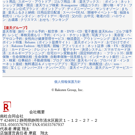
ット用品
|
スポーツ・アウトドア
|
ゴルフ用品
|
本
（
楽天ブックス
） |
ポイント
|
ネット
ショップ 開業・開店
|
楽天ウェブ検索
|
R-magazine（雑誌コラボ）
|
贈り物・ギフト
|
フ
ァッション公式ブランド
|
ポイントアップ
|
ディズニーゾーン
|
サンリオゾーン
|
まち
楽
|
楽天ふるさと納税
|
日用品翌日配達
|
スーパーDEAL
|
開催中イベント一覧
|
福袋＆
初売り
|
バレンタイン
|
ホワイトデー
|
母の日
|
父の日
|
お中元
|
敬老の日
|
ハロウィ
ン
|
お歳暮
|
クリスマス
|
おせち
|
ランキング
【楽天グループ】
楽天市場
|
旅行・ホテル予約・航空券
|
本・DVD・CD
|
電子書籍 楽天Kobo
|
ゴルフ場予
約
|
レシピ
|
車検見積もり・予約
|
イベント・チケット販売
|
写真プリント
|
美容室・ヘ
アサロン予約
|
女性向け健康管理サービス
|
物流委託・アウトソーシング
|
楽天スーパー
ポイント特集
|
Rebates（ポイント提携サイト）
|
楽天ポイントカード
|
おでかけでポイ
ント
|
Rakuten Fashion
|
地方競馬
|
競輪
|
アフィリエイト
|
ネット証券（株・FX・投資信
託）
|
カードローン
|
クレジットカード
|
電子マネー
|
決済システム
|
スマホでカード決
済
|
エネルギープランニング
|
住宅ローン変動金利（固定特約付き）・フラット35
|
損害
保険・生命保険比較
|
生命保険
|
自動車保険一括見積もり
|
インターネット銀行
|
ニュー
ス・検索
|
仕事紹介
|
不動産情報
|
ブログ
|
ROOM
|
楽天モバイル
|
プロバイダ・インタ
ーネット接続
|
無料通話＆メッセージアプリ
|
電話アプリ
|
動画配信
|
占い
|
toto・
BIG
|
宝くじ（ナンバーズ4・ナンバーズ3）
|
楽天イーグルス
|
楽天グループ サービス一
覧
個人情報保護方針
© Rakuten Group, Inc.
会社概要
南杜合同会社
〒4240912 静岡県静岡市清水区殿沢１－１２－２７－２
TEL:05035767937 FAX:05035767937
代表者
:
摩庭 翔太
店舗運営責任者
:
摩庭 翔太