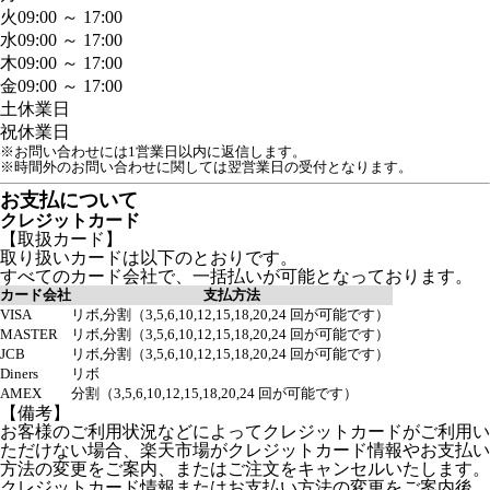
火
09:00 ～ 17:00
水
09:00 ～ 17:00
木
09:00 ～ 17:00
金
09:00 ～ 17:00
土
休業日
祝
休業日
※お問い合わせには1営業日以内に返信します。
※時間外のお問い合わせに関しては翌営業日の受付となります。
お支払について
クレジットカード
【取扱カード】
取り扱いカードは以下のとおりです。
すべてのカード会社で、一括払いが可能となっております。
カード会社
支払方法
VISA
リボ,分割（3,5,6,10,12,15,18,20,24 回が可能です）
MASTER
リボ,分割（3,5,6,10,12,15,18,20,24 回が可能です）
JCB
リボ,分割（3,5,6,10,12,15,18,20,24 回が可能です）
Diners
リボ
AMEX
分割（3,5,6,10,12,15,18,20,24 回が可能です）
【備考】
お客様のご利用状況などによってクレジットカードがご利用い
ただけない場合、楽天市場がクレジットカード情報やお支払い
方法の変更をご案内、またはご注文をキャンセルいたします。
クレジットカード情報またはお支払い方法の変更をご案内後、