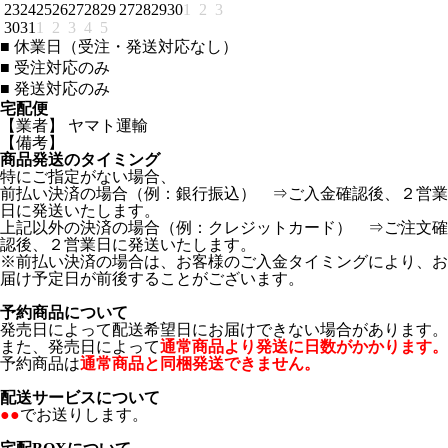
23
24
25
26
27
28
29
27
28
29
30
1
2
3
30
31
1
2
3
4
5
■
休業日（受注・発送対応なし）
■
受注対応のみ
■
発送対応のみ
宅配便
【業者】 ヤマト運輸
【備考】
商品発送のタイミング
特にご指定がない場合、
前払い決済の場合（例：銀行振込） ⇒ご入金確認後、２営業
日に発送いたします。
上記以外の決済の場合（例：クレジットカード） ⇒ご注文確
認後、２営業日に発送いたします。
※前払い決済の場合は、お客様のご入金タイミングにより、お
届け予定日が前後することがございます。
予約商品について
発売日によって配送希望日にお届けできない場合があります。
また、発売日によって
通常商品より発送に日数がかかります。
予約商品は
通常商品と同梱発送できません。
配送サービスについて
●●
でお送りします。