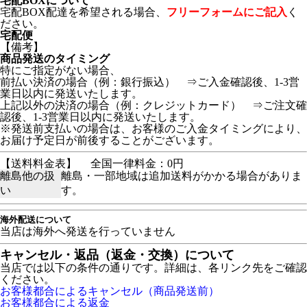
宅配BOXについて
宅配BOX配達を希望される場合、
フリーフォームにご記入
く
ださい。
宅配便
【備考】
商品発送のタイミング
特にご指定がない場合、
前払い決済の場合（例：銀行振込） ⇒ご入金確認後、1-3営
業日以内に発送いたします。
上記以外の決済の場合（例：クレジットカード） ⇒ご注文確
認後、1-3営業日以内に発送いたします。
※発送前支払いの場合は、お客様のご入金タイミングにより、
お届け予定日が前後することがございます。
【送料料金表】
全国一律料金：0円
離島他の扱
離島・一部地域は追加送料がかかる場合がありま
い
す。
海外配送について
当店は海外へ発送を行っていません
キャンセル・返品（返金・交換）について
当店では以下の条件の通りです。詳細は、各リンク先をご確認
ください。
お客様都合によるキャンセル（商品発送前）
お客様都合による返金