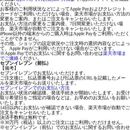
ください。
お客様のご利用状況などによってApple Payおよびクレジット
カードがご利用いただけない場合、楽天市場がお支払い方法の
変更をご案内、またはご注文をキャンセルいたします。
お支払い方法の変更をご案内後、7日間変更いただけない場
合、楽天市場が自動でご注文をキャンセルいたします。
iPhone以外の端末からのご購入時はApple Payをご利用いただく
ことができません。
その他、ショップの設定状況やご注文時の選択内容などによっ
て、Apple Payがご利用いただけない場合がございます。
※Apple Payでのお支払いに関するお問い合わせは
楽天市場ま
でご連絡
ください。
セブンイレブン（前払）
【備考】
セブンイレブンでお支払いいただけます。
ご注文後に、払込票番号および払込票のURLを記載したメー
ルを楽天市場からお送りいたします。
セブンイレブンでのお支払い方法
お支払い状況の確認後、発送手続きが開始いたします。お受け
取り希望日をご指定の場合などは、お早めのお支払いをお願い
いたします。
14日以内にお支払いが確認できない場合、楽天市場が自動でご
注文をキャンセルいたします。
決済手数料は無料です。
※30万円（税込）以上のご注文にはご利用いただけません。
※セブンイレブン（前払）でのお支払いに関するお問い合わせ