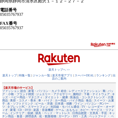
静岡県静岡市清水区殿沢１－１２－２７－２
電話番号
05035767937
FAX番号
05035767937
楽天トップへ >>
楽天トップ
|
特集一覧
|
ジャンル一覧
|
楽天市場アプリ
|
スーパーDEAL
|
ランキング
|
出
店のご案内
【楽天市場のサービス】
ファッション 総合
|
家電・パソコン・カメラ 総合
|
レディースファッション
|
靴
|
バッ
グ・小物・ブランド雑貨
|
ジュエリー・アクセサリー
|
腕時計
|
下着・ナイトウェア
|
キ
ッズ・ベビー用品・マタニティ
|
ダイエット・健康
|
医薬品・コンタクトレンズ・介護
用品
|
美容・コスメ・香水
|
車・バイク
|
カー用品・バイク用品
|
食品
|
スイーツ・お菓
子
|
水・ソフトドリンク
|
ビール・洋酒
|
日本酒・焼酎
|
ワイン
|
パソコン・PCパー
ツ
|
タブレットPC・スマートフォン
|
光回線・モバイル通信
|
TV・レコーダー・オーデ
ィオ
|
家電
|
CD・DVD
|
楽器・音楽機材
|
ゲーム
|
おもちゃ
|
ホビー
|
サービス・リフォ
ーム
|
インテリア・収納
|
寝具・ベッド・マットレス
|
日用品雑貨・文房具・手芸
|
キッ
チン用品・食器・調理器具
|
花・観葉植物
|
ガーデン・DIY・工具
|
ペットフード ・ ペ