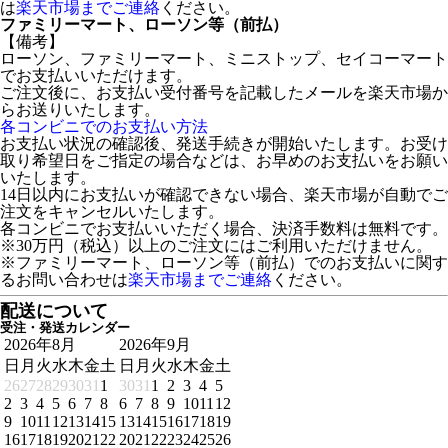
は
楽天市場までご連絡
ください。
ファミリーマート、ローソン等（前払）
【備考】
ローソン、ファミリーマート、ミニストップ、セイコーマート
でお支払いいただけます。
ご注文後に、お支払い受付番号を記載したメールを楽天市場か
らお送りいたします。
各コンビニでのお支払い方法
お支払い状況の確認後、発送手続きが開始いたします。お受け
取り希望日をご指定の場合などは、お早めのお支払いをお願い
いたします。
14日以内にお支払いが確認できない場合、楽天市場が自動でご
注文をキャンセルいたします。
各コンビニでお支払いいただく場合、決済手数料は無料です。
※30万円（税込）以上のご注文にはご利用いただけません。
※ファミリーマート、ローソン等（前払）でのお支払いに関す
るお問い合わせは
楽天市場までご連絡
ください。
配送について
受注・発送カレンダー
2026年8月
2026年9月
日
月
火
水
木
金
土
日
月
火
水
木
金
土
26
27
28
29
30
31
1
30
31
1
2
3
4
5
2
3
4
5
6
7
8
6
7
8
9
10
11
12
9
10
11
12
13
14
15
13
14
15
16
17
18
19
16
17
18
19
20
21
22
20
21
22
23
24
25
26