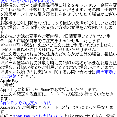
後払い決済でのお支払い方法
お客様のご都合で請求書発行後に注文をキャンセル・金額を変
更された場合、手数料をご負担いただきます。その際、手数料
を楽天ポイントから引き落としをさせていただく場合がござい
ます。
お客様のご利用状況などによって後払い決済がご利用いただけ
ない場合、楽天市場がお支払い方法の変更をご案内いたしま
す。
お支払い方法の変更をご案内後、7日間変更いただけない場
合、楽天市場が自動でご注文をキャンセルいたします。
※54,000円（税込）以上のご注文にはご利用いただけません。
※楽天会員以外のお客様にはご利用いただけません。
※注文者またはお届け先住所のどちらかが国外の場合、後払い
決済をご利用いただけません。
※メール便等のお受け取り時に受領印や署名が不要な配送方法
の場合、後払い決済をご利用いただけない場合がございます。
※後払い決済でのお支払いに関するお問い合わせは
楽天市場ま
でご連絡
ください。
Apple Pay
【備考】
Apple Payに対応したiPhoneでお支払いいただけます。
ご注文を確定する直前に、Apple Payの認証を行っていただき
ます。
Apple Payでのお支払い方法
Apple Payでご利用できるカードは発行会社によって異なりま
す。
詳細は
Apple Payでのお支払い方法
よりAppleのサイトをご確認