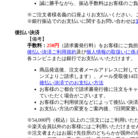
誠に勝手ながら、振込手数料はお客様のご負
※ご注文者様名義の口座よりお支払いください。
※銀行振込でのお支払いに関するお問い合わせは
後払い決済
【備考】
手数料：
250円
（請求書発行料）をお客様にご負担
後払い決済ご利用規約
及び
個人情報の取扱いに係
各コンビニまたは銀行でお支払いいただけます。
商品発送後、注文者メールアドレスに対して
ンズよりご請求します）。メール受取後14
後払い決済でのお支払い方法
お客様のご都合で請求書発行後に注文をキャ
ていただく場合がございます。
お客様のご利用状況などによって後払い決済
お支払い方法の変更をご案内後、7日間変更
※54,000円（税込）以上のご注文にはご利用いた
※楽天会員以外のお客様にはご利用いただけませ
※注文者またはお届け先住所のどちらかが国外の