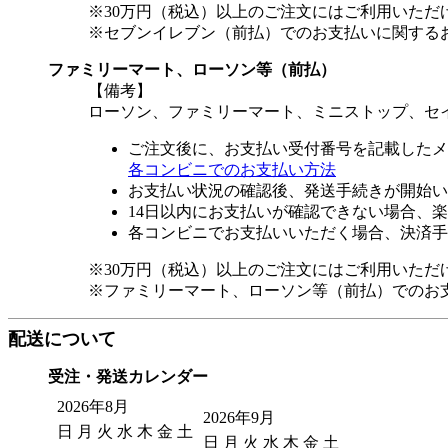
※30万円（税込）以上のご注文にはご利用いただ
※セブンイレブン（前払）でのお支払いに関する
ファミリーマート、ローソン等（前払）
【備考】
ローソン、ファミリーマート、ミニストップ、セ
ご注文後に、お支払い受付番号を記載したメ
各コンビニでのお支払い方法
お支払い状況の確認後、発送手続きが開始い
14日以内にお支払いが確認できない場合、
各コンビニでお支払いいただく場合、決済手
※30万円（税込）以上のご注文にはご利用いただ
※ファミリーマート、ローソン等（前払）でのお
配送について
受注・発送カレンダー
2026年8月
2026年9月
日
月
火
水
木
金
土
日
月
火
水
木
金
土