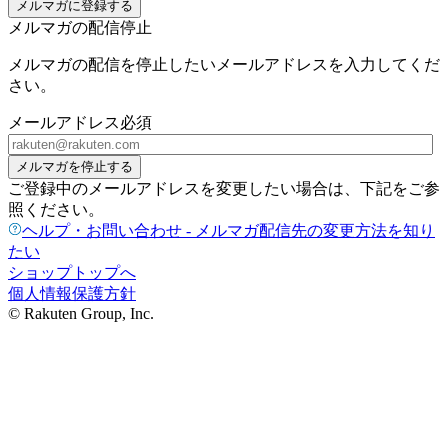
メルマガに登録する
メルマガの配信停止
メルマガの配信を停止したいメールアドレスを入力してくだ
さい。
メールアドレス
必須
メルマガを停止する
ご登録中のメールアドレスを変更したい場合は、下記をご参
照ください。
ヘルプ・お問い合わせ - メルマガ配信先の変更方法を知り
たい
ショップトップへ
個人情報保護方針
© Rakuten Group, Inc.