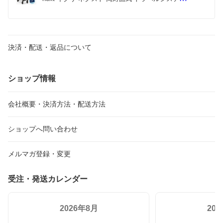
で使っても同様に使いやすかったです。また、他社品と特に
軽量 自立可能 キャビア ビスコッティ サンダー リ
違ったのが、左右のタイヤを繋ぐバーがあるおかげで高い段
ベテッドローズ カラ 新生児 A型 a型 ベビーカー コ
差を足をかけてテコの原理で乗り越えやすい点で、ほとんど
ンパクトベビーカー おしゃれ おでかけ
の他社品はこのバーが無いのでハンドルに体重をかけるしか
なく、ハンドルの耐久性が不安でした。
決済・配送・返品について
試乗時に即決で買わなかったのは値段に足踏みしたこととチ
ェスナットが品切れだったせいですが、その後ベビー用品展
で他社品も見比べたうえで購入を決断しました。
ショップ情報
会社概要・決済方法・配送方法
ショップへ問い合わせ
メルマガ登録・変更
受注・発送カレンダー
2026年8月
20