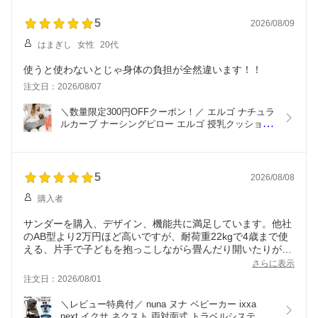
で、ソリューションも満足の様です。
ベージュ ストーングレー プラス ISOFIX 対応 安全
追加で欲しい機能は、パラスの様なリクライニングがあると
規格 R129
5
2026/08/09
嬉しいです。
適応基準年齢の間、長く使えるといいなと思います。
はまぎし
女性
20代
使うと使わないとじゃ身体の負担が全然違います！！
注文日：2026/08/07
＼数量限定300円OFFクーポン！／ エルゴ ナチュラ
ルカーブ ナーシングピロー エルゴ 授乳クッション 
エルゴベビー 授乳クッション Ergobaby baby 授乳
サポート 授乳用品 ベビーピロー ベビー 授乳 クッ
ション へたらない 出産準備 出産祝い
5
2026/08/08
購入者
サンダーを購入、デザイン、機能共に満足しています。他社
のAB型より2万円ほど高いですが、耐荷重22kgで4歳まで使
える、片手で子どもを抱っこしながら畳んだり開いたりがし
やすい、畳んだ時コンパクトなので車の助手席の足元に入れ
さらに表示
られる、荷物入れが広くて大きめのマザーズバッグも入る、
注文日：2026/08/01
ストッパーが1箇所など使用時の利便性で元が取れる金額差
だと判断して購入しました。これらの利便性は実際に試乗し
＼レビュー特典付／ nuna ヌナ ベビーカー ixxa 
て確認した上で購入しましたが、実際に届いてから家の周り
next イクサ ネクスト 両対面式 トラベルシステム 