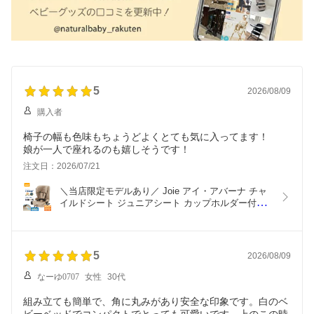
5
2026/08/09
購入者
椅子の幅も色味もちょうどよくとても気に入ってます！
娘が一人で座れるのも嬉しそうです！
注文日：2026/07/21
＼当店限定モデルあり／ Joie アイ・アバーナ チャ
イルドシート ジュニアシート カップホルダー付き 
1歳半 から 12歳 頃まで KATOJI カトージ ジョイー 
アイ アバーナ ベージュ 黒 紺 シェール サンドスト
ーン ネイビーブレザー ISOFIX 固定 R129
5
2026/08/09
なーゆ0707
女性
30代
組み立ても簡単で、角に丸みがあり安全な印象です。白のベ