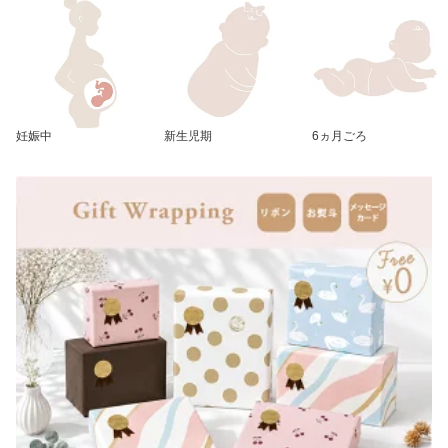
応 R129 保証
りたたみ 正規品 2年保証
出産祝い 出産準備 即納
送料無料
妊娠中
新生児期
6ヵ月ごろ