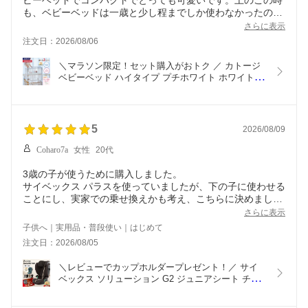
ビーベッドでコンパクトでとっても可愛いです。上のこの時
も、ベビーベッドは一歳と少し程までしか使わなかったの
で、コンパクトサイズで十分です。ベビーワゴンタイプも検
さらに表示
討しましたが、やはりつかまり立ちしてからも、高さ調節で
注文日：2026/08/06
きるので、安全第一で我が家はベビーベッド一択です。
＼マラソン限定！セット購入がおトク ／ カトージ 
ベビーベッド ハイタイプ プチホワイト ホワイト 
KATOJI 正規品 ベビー 赤ちゃん 新生児 ベビーベッ
ド 収納 キャスター付き ミニサイズ ベッド PSC 
SG マーク 安心 安全 おしゃれ 退院 出産準備
5
2026/08/09
Coharo7a
女性
20代
3歳の子が使うために購入しました。
サイベックス パラスを使っていましたが、下の子に使わせる
ことにし、実家での乗せ換えかも考え、こちらに決めまし
た。
さらに表示
ソリューションはインパクトシールドがない分、パラスより
子供へ｜実用品・普段使い｜はじめて
も細めです。パラスとソリューションの並列置きをしても、
注文日：2026/08/05
圧迫感はありませんでした。
取り付けのときに、格納されているレバーの放出が少し手間
＼レビューでカップホルダープレゼント！／ サイ
取りますが、慣れればパラスより楽そうです。
ベックス ソリューション G2 ジュニアシート チャ
座席に固定するためのイカリがないので、ベルトがなくスマ
イルドシート cybex Solution G R129 コンパクト 収
ートな印象です。子はパラスの座り心地を気に入っていたの
納 折りたたみ 持ち運び ムーンブラック アーモンド