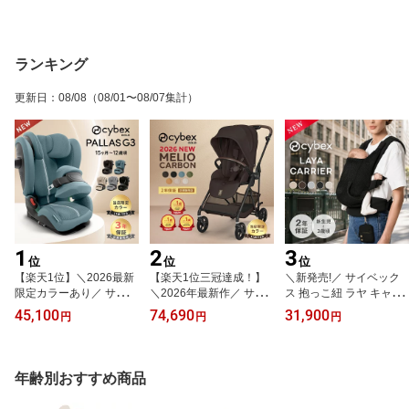
ランキング
更新日
：
08/08
（08/01〜08/07集計）
1
2
3
位
位
位
【楽天1位】＼2026最新
【楽天1位三冠達成！】
＼新発売!／ サイベック
限定カラーあり／ サイベ
＼2026年最新作／ サイ
ス 抱っこ紐 ラヤ キャリ
ックス パラスG3 チャイ
ベックス メリオ カーボ
ア 新生児 メッシュ LAYA
45,100
74,690
31,900
円
円
円
ルドシート cybex PALLA
ン 2026 限定カラー cybe
CARRIER マグネットバ
S パラス G3 i-size 2026
x MELIO メリオカーボン
ックル 前バックル ラヤ
アイサイズ プラス 15カ
最新 赤ちゃん ベビー 子
キャリア 正規品 2年保証
月 頃から 12歳 頃まで メ
供 1ヶ月 15kg a型 ベビ
おしゃれ 4way 簡単装着
年齢別おすすめ商品
ッシュ ジュニアシート
ーカー A形 両対面 軽量
CYBEX コンパクト 軽量
抜け出せない ISOFIX 対
コンパクト 折り畳み 折
伸縮素材 ミニポーチ付き