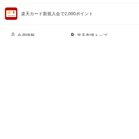
楽天カード新規入会で2,000ポイント
会員情報
楽天市場トップ
買い物かご
楽天のサービス一覧
お気に入り
出店のご案内
閲覧履歴
安心・安全の取り組み
購入履歴
ご利用ガイド
myクーポン
ヘルプ・問い合わせ
企業情報
個人情報保護方針
採用情報