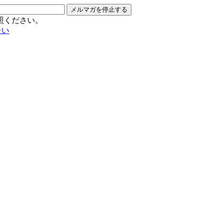
メルマガを停止する
照ください。
たい