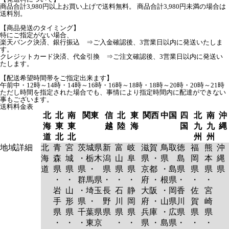
商品合計3,980円以上お買い上げで送料無料。 商品合計3,980円未満の場合は
送料別。
【商品発送のタイミング】
特にご指定がない場合、
楽天バンク決済、銀行振込 ⇒ご入金確認後、3営業日以内に発送いたしま
す。
クレジットカード決済、代金引換 ⇒ご注文確認後、3営業日以内に発送い
たします。
【配送希望時間帯をご指定出来ます】
午前中・12時～14時・14時～16時・16時～18時・18時～20時・20時～21時
ただし時間を指定された場合でも、事情により指定時間内に配達ができない
事もございます。
送料料金表
北
北
南
関東
信
北
東
関西
中国
四
北
南
沖
海
東
東
越
陸
海
国
九
九
縄
道
北
北
州
州
地域詳細
北
青
宮
茨城県
新
富
岐
滋賀
鳥取
徳
福
熊
沖
海
森
城
・栃木
潟
山
阜
県 ・
県
島
岡
本
縄
道
県
県
県 ・
県
県
県
京都
・島
県
県
県
県
・
・
群馬県
・
・
・
府 ・
根県
・
・
・
岩
山
・埼玉
長
石
静
大阪
・岡
香
佐
宮
手
形
県 ・
野
川
岡
府 ・
山県
川
賀
崎
県
県
千葉県
県
県
県
兵庫
・広
県
県
県
・
・
・東京
・
・
県 ・
島県
・
・
・