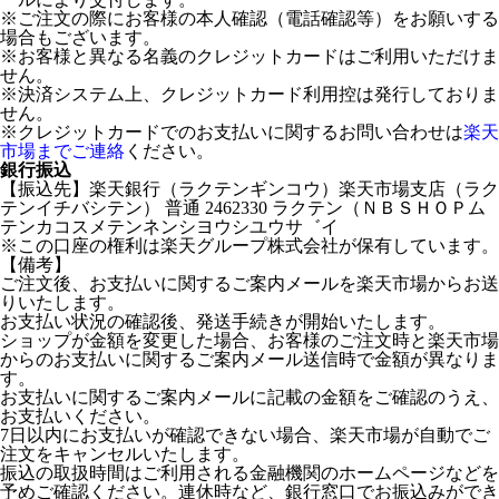
※ご注文の際にお客様の本人確認（電話確認等）をお願いする
場合もございます。
※お客様と異なる名義のクレジットカードはご利用いただけま
せん。
※決済システム上、クレジットカード利用控は発行しておりま
せん。
※クレジットカードでのお支払いに関するお問い合わせは
楽天
市場までご連絡
ください。
銀行振込
【振込先】楽天銀行（ラクテンギンコウ）楽天市場支店（ラク
テンイチバシテン） 普通 2462330 ラクテン（ＮＢＳＨＯＰム
テンカコスメテンネンシヨウシユウサ゛イ
※この口座の権利は楽天グループ株式会社が保有しています。
【備考】
ご注文後、お支払いに関するご案内メールを楽天市場からお送
りいたします。
お支払い状況の確認後、発送手続きが開始いたします。
ショップが金額を変更した場合、お客様のご注文時と楽天市場
からのお支払いに関するご案内メール送信時で金額が異なりま
す。
お支払いに関するご案内メールに記載の金額をご確認のうえ、
お支払いください。
7日以内にお支払いが確認できない場合、楽天市場が自動でご
注文をキャンセルいたします。
振込の取扱時間はご利用される金融機関のホームページなどを
予めご確認ください。連休時など、銀行窓口でお振込みができ