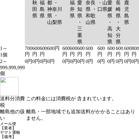
秋
福
都 ・
福
愛
奈良
・山
愛
長
鹿
田
島
神奈川
井
知
県 ・
口県
媛
崎
児
県
県
県 ・
県
県
和歌
県
県
島
山梨県
・
山県
・
・
県
三
高
大
重
知
分
県
県
県
1～
700
600
600
600円
600
600
600
600
600
600
600
600
800
円
円
円
円
円
円
円
円
円
円
円
円
1個
2～
0円
0円
0円
0円
0円
0円
0円
0円
0円
0円
0円
0円
0円
999,999,999
個
送料分消費
この料金には消費税が 含まれています。
税
離島他の扱
離島・一部地域でも追加送料がかかることはあり
い
ません。
メール便
【業者】
ヤマト運輸
【備考】