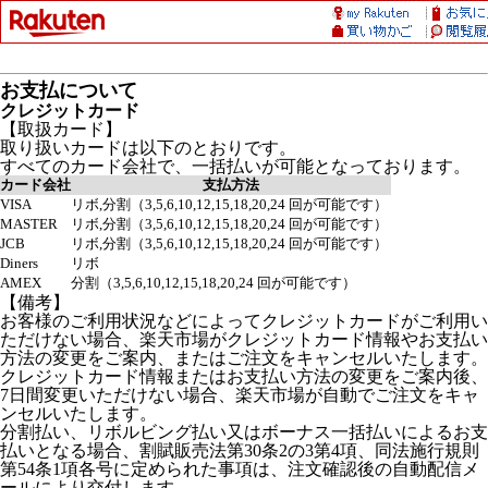
お支払について
クレジットカード
【取扱カード】
取り扱いカードは以下のとおりです。
すべてのカード会社で、一括払いが可能となっております。
カード会社
支払方法
VISA
リボ,分割（3,5,6,10,12,15,18,20,24 回が可能です）
MASTER
リボ,分割（3,5,6,10,12,15,18,20,24 回が可能です）
JCB
リボ,分割（3,5,6,10,12,15,18,20,24 回が可能です）
Diners
リボ
AMEX
分割（3,5,6,10,12,15,18,20,24 回が可能です）
【備考】
お客様のご利用状況などによってクレジットカードがご利用い
ただけない場合、楽天市場がクレジットカード情報やお支払い
方法の変更をご案内、またはご注文をキャンセルいたします。
クレジットカード情報またはお支払い方法の変更をご案内後、
7日間変更いただけない場合、楽天市場が自動でご注文をキャ
ンセルいたします。
分割払い、リボルビング払い又はボーナス一括払いによるお支
払いとなる場合、割賦販売法第30条2の3第4項、同法施行規則
第54条1項各号に定められた事項は、注文確認後の自動配信メ
ールにより交付します。