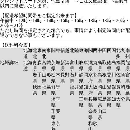
クレジットカード決済、代金引換 ⇒ご注文確認後、3営業日
以内に発送いたします。
【配送希望時間帯をご指定出来ます】
午前中・12時～14時・14時～16時・16時～18時・18時～20時・
20時～21時
ただし時間を指定された場合でも、事情により指定時間内に配
達ができない事もございます。
【送料料金表】
北海
北東
南東
関東
信越
北陸
東海
関西
中国
四国
北九
南
道
北
北
州
州
地域詳細
北海
青森
宮城
茨城
新潟
富山
岐阜
滋賀
鳥取
徳島
福岡
熊
道
県
県
県
県
県
県
県
県
県
県
岩手
山形
栃木
長野
石川
静岡
京都
島根
香川
佐賀
宮
県
県
県
県
県
県
府
県
県
県
秋田
福島
群馬
福井
愛知
大阪
岡山
愛媛
長崎
鹿
県
県
県
県
県
府
県
県
県
島
埼玉
三重
兵庫
広島
高知
大分
県
県
県
県
県
県
千葉
奈良
山口
県
県
県
東京
和歌
都
山