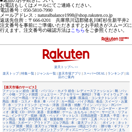
■返品のお手続きについて
お電話もしくはメールにてご連絡ください。
電話番号：050-5810-7990
メールアドレス：naturalbalance1998@shop.rakuten.co.jp
返送先住所：〒666-0201 兵庫県川辺郡猪名川町杉生新平井2
注文番号を事前にご準備いただきますとお手続きがスムーズに
行えます。注文番号の確認方法は
こちら
をご参照ください。
楽天トップへ >>
楽天トップ
|
特集一覧
|
ジャンル一覧
|
楽天市場アプリ
|
スーパーDEAL
|
ランキング
|
出
店のご案内
【楽天市場のサービス】
ファッション 総合
|
家電・パソコン・カメラ 総合
|
レディースファッション
|
靴
|
バッ
グ・小物・ブランド雑貨
|
ジュエリー・アクセサリー
|
腕時計
|
下着・ナイトウェア
|
キ
ッズ・ベビー用品・マタニティ
|
ダイエット・健康
|
医薬品・コンタクトレンズ・介護
用品
|
美容・コスメ・香水
|
車・バイク
|
カー用品・バイク用品
|
食品
|
スイーツ・お菓
子
|
水・ソフトドリンク
|
ビール・洋酒
|
日本酒・焼酎
|
ワイン
|
パソコン・PCパー
ツ
|
タブレットPC・スマートフォン
|
光回線・モバイル通信
|
TV・レコーダー・オーデ
ィオ
|
家電
|
CD・DVD
|
楽器・音楽機材
|
ゲーム
|
おもちゃ
|
ホビー
|
サービス・リフォ
ーム
|
インテリア・収納
|
寝具・ベッド・マットレス
|
日用品雑貨・文房具・手芸
|
キッ
チン用品・食器・調理器具
|
花・観葉植物
|
ガーデン・DIY・工具
|
ペットフード ・ ペ
ット用品
|
スポーツ・アウトドア
|
ゴルフ用品
|
本
（
楽天ブックス
） |
ポイント
|
ネット
ショップ 開業・開店
|
楽天ウェブ検索
|
R-magazine（雑誌コラボ）
|
贈り物・ギフト
|
フ
ァッション公式ブランド
|
ポイントアップ
|
ディズニーゾーン
|
サンリオゾーン
|
まち