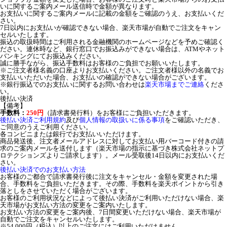
いに関するご案内メール送信時で金額が異なります。
お支払いに関するご案内メールに記載の金額をご確認のうえ、お支払いくだ
さい。
7日以内にお支払いが確認できない場合、楽天市場が自動でご注文をキャン
セルいたします。
振込の取扱時間はご利用される金融機関のホームページなどを予めご確認く
ださい。連休時など、銀行窓口でお振込みができない場合は、ATMやネット
バンキングにてお振込みください。
誠に勝手ながら、振込手数料はお客様のご負担でお願いいたします。
※ご注文者様名義の口座よりお支払いください。ご注文者様以外の名義でお
支払いいただいた場合、お支払いの確認ができない場合がございます。
※銀行振込でのお支払いに関するお問い合わせは
楽天市場までご連絡
くださ
い。
後払い決済
【備考】
手数料：
250円
（請求書発行料）をお客様にご負担いただきます。
後払い決済ご利用規約
及び
個人情報の取扱いに係る事項
をご確認いただき、
ご同意のうえご利用ください。
各コンビニまたは銀行でお支払いいただけます。
商品発送後、注文者メールアドレスに対してお支払い用バーコード付きの請
求のご案内メールを送付します（楽天市場の指示に基づき株式会社ネットプ
ロテクションズよりご請求します）。メール受取後14日以内にお支払いくだ
さい。
後払い決済でのお支払い方法
お客様のご都合で請求書発行後に注文をキャンセル・金額を変更された場
合、手数料をご負担いただきます。その際、手数料を楽天ポイントから引き
落としをさせていただく場合がございます。
お客様のご利用状況などによって後払い決済がご利用いただけない場合、楽
天市場がお支払い方法の変更をご案内いたします。
お支払い方法の変更をご案内後、7日間変更いただけない場合、楽天市場が
自動でご注文をキャンセルいたします。
※54,000円（税込）以上のご注文にはご利用いただけません。