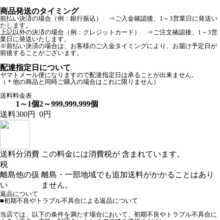
商品発送のタイミング
前払い決済の場合（例：銀行振込） ⇒ご入金確認後、1～3営業日に発送い
たします。
上記以外の決済の場合（例：クレジットカード） ⇒ご注文確認後、1～3営
業日に発送いたします。
※前払い決済の場合は、お客様のご入金タイミングにより、お届け予定日が
前後することがございます。
配達指定日について
ヤマトメール便になりますので配達指定日は承ることが出来ません。
（＊他の商品と同時ご購入の場合はこれに限りません）
送料料金表
1～1個
2～999,999,999個
送料
300円
0円
送料分消費
この料金には消費税が 含まれています。
税
離島他の扱
離島・一部地域でも追加送料がかかることはあり
い
ません。
返品について
■初期不良やトラブル不具合による返品について
当店では、以下の条件を満たす場合において、初期不良やトラブル不具合に