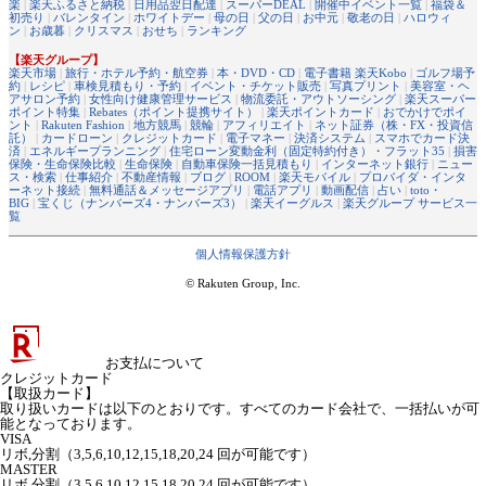
楽
|
楽天ふるさと納税
|
日用品翌日配達
|
スーパーDEAL
|
開催中イベント一覧
|
福袋＆
初売り
|
バレンタイン
|
ホワイトデー
|
母の日
|
父の日
|
お中元
|
敬老の日
|
ハロウィ
ン
|
お歳暮
|
クリスマス
|
おせち
|
ランキング
【楽天グループ】
楽天市場
|
旅行・ホテル予約・航空券
|
本・DVD・CD
|
電子書籍 楽天Kobo
|
ゴルフ場予
約
|
レシピ
|
車検見積もり・予約
|
イベント・チケット販売
|
写真プリント
|
美容室・ヘ
アサロン予約
|
女性向け健康管理サービス
|
物流委託・アウトソーシング
|
楽天スーパー
ポイント特集
|
Rebates（ポイント提携サイト）
|
楽天ポイントカード
|
おでかけでポイ
ント
|
Rakuten Fashion
|
地方競馬
|
競輪
|
アフィリエイト
|
ネット証券（株・FX・投資信
託）
|
カードローン
|
クレジットカード
|
電子マネー
|
決済システム
|
スマホでカード決
済
|
エネルギープランニング
|
住宅ローン変動金利（固定特約付き）・フラット35
|
損害
保険・生命保険比較
|
生命保険
|
自動車保険一括見積もり
|
インターネット銀行
|
ニュー
ス・検索
|
仕事紹介
|
不動産情報
|
ブログ
|
ROOM
|
楽天モバイル
|
プロバイダ・インタ
ーネット接続
|
無料通話＆メッセージアプリ
|
電話アプリ
|
動画配信
|
占い
|
toto・
BIG
|
宝くじ（ナンバーズ4・ナンバーズ3）
|
楽天イーグルス
|
楽天グループ サービス一
覧
個人情報保護方針
© Rakuten Group, Inc.
お支払について
クレジットカード
【取扱カード】
取り扱いカードは以下のとおりです。すべてのカード会社で、一括払いが可
能となっております。
VISA
リボ,分割（3,5,6,10,12,15,18,20,24 回が可能です）
MASTER
リボ,分割（3,5,6,10,12,15,18,20,24 回が可能です）