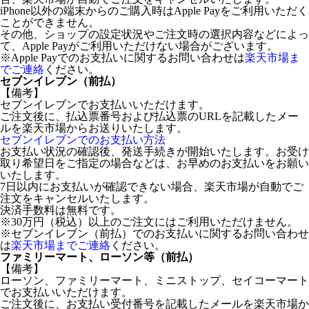
iPhone以外の端末からのご購入時はApple Payをご利用いただく
ことができません。
その他、ショップの設定状況やご注文時の選択内容などによっ
て、Apple Payがご利用いただけない場合がございます。
※Apple Payでのお支払いに関するお問い合わせは
楽天市場ま
でご連絡
ください。
セブンイレブン（前払）
【備考】
セブンイレブンでお支払いいただけます。
ご注文後に、払込票番号および払込票のURLを記載したメー
ルを楽天市場からお送りいたします。
セブンイレブンでのお支払い方法
お支払い状況の確認後、発送手続きが開始いたします。お受け
取り希望日をご指定の場合などは、お早めのお支払いをお願い
いたします。
7日以内にお支払いが確認できない場合、楽天市場が自動でご
注文をキャンセルいたします。
決済手数料は無料です。
※30万円（税込）以上のご注文にはご利用いただけません。
※セブンイレブン（前払）でのお支払いに関するお問い合わせ
は
楽天市場までご連絡
ください。
ファミリーマート、ローソン等（前払）
【備考】
ローソン、ファミリーマート、ミニストップ、セイコーマート
でお支払いいただけます。
ご注文後に、お支払い受付番号を記載したメールを楽天市場か