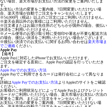
ない場合、楽天市場がお支払い方法の変更をご案内いたしま
す。
お支払い方法の変更をご案内後、7日間変更いただけない場
合、楽天市場が自動でご注文をキャンセルいたします。
※54,000円（税込）以上のご注文にはご利用いただけません。
※楽天会員以外のお客様にはご利用いただけません。
※注文者またはお届け先住所のどちらかが国外の場合、後払い
決済をご利用いただけません。
※メール便等のお受け取り時に受領印や署名が不要な配送方法
の場合、後払い決済をご利用いただけない場合がございます。
※後払い決済でのお支払いに関するお問い合わせは
楽天市場ま
でご連絡
ください。
Apple Pay
【備考】
Apple Payに対応したiPhoneでお支払いいただけます。
ご注文を確定する直前に、Apple Payの認証を行っていただき
ます。
Apple Payでのお支払い方法
Apple Payでご利用できるカードは発行会社によって異なりま
す。
詳細は
Apple Payでのお支払い方法
よりAppleのサイトをご確認
ください。
お客様のご利用状況などによってApple Payおよびクレジット
カードがご利用いただけない場合、楽天市場がお支払い方法の
変更をご案内、またはご注文をキャンセルいたします。
お支払い方法の変更をご案内後、7日間変更いただけない場
合、楽天市場が自動でご注文をキャンセルいたします。