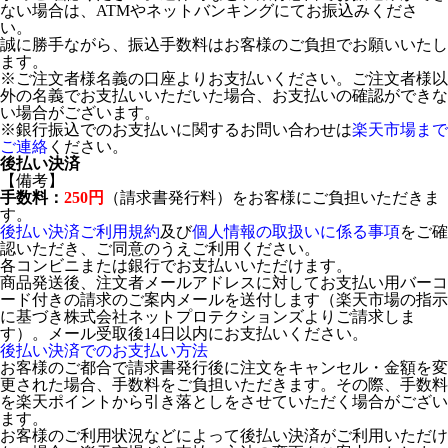
ない場合は、ATMやネットバンキングにてお振込みくださ
い。
誠に勝手ながら、振込手数料はお客様のご負担でお願いいたし
ます。
※ご注文者様名義の口座よりお支払いください。ご注文者様以
外の名義でお支払いいただいた場合、お支払いの確認ができな
い場合がございます。
※銀行振込でのお支払いに関するお問い合わせは
楽天市場まで
ご連絡
ください。
後払い決済
【備考】
手数料：
250円
（請求書発行料）をお客様にご負担いただきま
す。
後払い決済ご利用規約
及び
個人情報の取扱いに係る事項
をご確
認いただき、ご同意のうえご利用ください。
各コンビニまたは銀行でお支払いいただけます。
商品発送後、注文者メールアドレスに対してお支払い用バーコ
ード付きの請求のご案内メールを送付します（楽天市場の指示
に基づき株式会社ネットプロテクションズよりご請求しま
す）。メール受取後14日以内にお支払いください。
後払い決済でのお支払い方法
お客様のご都合で請求書発行後に注文をキャンセル・金額を変
更された場合、手数料をご負担いただきます。その際、手数料
を楽天ポイントから引き落としをさせていただく場合がござい
ます。
お客様のご利用状況などによって後払い決済がご利用いただけ