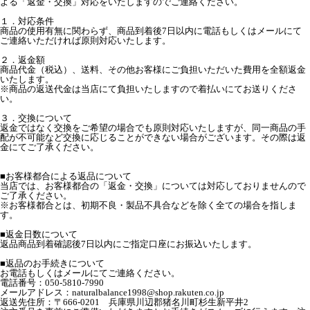
よる「返金・交換」対応をいたしますのでご連絡ください。
１．対応条件
商品の使用有無に関わらず、商品到着後7日以内に電話もしくはメールにて
ご連絡いただければ原則対応いたします。
２．返金額
商品代金（税込）、送料、その他お客様にご負担いただいた費用を全額返金
いたします。
※商品の返送代金は当店にて負担いたしますので着払いにてお送りくださ
い。
３．交換について
返金ではなく交換をご希望の場合でも原則対応いたしますが、同一商品の手
配が不可能など交換に応じることができない場合がございます。その際は返
金にてご了承ください。
■お客様都合による返品について
当店では、お客様都合の「返金・交換」については対応しておりませんので
ご了承ください。
※お客様都合とは、初期不良・製品不具合などを除く全ての場合を指しま
す。
■返金日数について
返品商品到着確認後7日以内にご指定口座にお振込いたします。
■返品のお手続きについて
お電話もしくはメールにてご連絡ください。
電話番号：050-5810-7990
メールアドレス：naturalbalance1998@shop.rakuten.co.jp
返送先住所：〒666-0201 兵庫県川辺郡猪名川町杉生新平井2