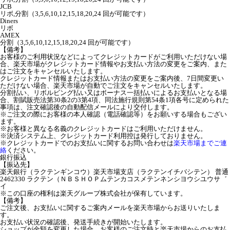
JCB
リボ,分割（3,5,6,10,12,15,18,20,24 回が可能です）
Diners
リボ
AMEX
分割（3,5,6,10,12,15,18,20,24 回が可能です）
【備考】
お客様のご利用状況などによってクレジットカードがご利用いただけない場
合、楽天市場がクレジットカード情報やお支払い方法の変更をご案内、また
はご注文をキャンセルいたします。
クレジットカード情報またはお支払い方法の変更をご案内後、7日間変更い
ただけない場合、楽天市場が自動でご注文をキャンセルいたします。
分割払い、リボルビング払い又はボーナス一括払いによるお支払いとなる場
合、割賦販売法第30条2の3第4項、同法施行規則第54条1項各号に定められた
事項は、注文確認後の自動配信メールにより交付します。
※ご注文の際にお客様の本人確認（電話確認等）をお願いする場合もござい
ます。
※お客様と異なる名義のクレジットカードはご利用いただけません。
※決済システム上、クレジットカード利用控は発行しておりません。
※クレジットカードでのお支払いに関するお問い合わせは
楽天市場までご連
絡
ください。
銀行振込
【振込先】
楽天銀行（ラクテンギンコウ）楽天市場支店（ラクテンイチバシテン） 普通
2462330 ラクテン（ＮＢＳＨＯＰムテンカコスメテンネンシヨウシユウサ゛
イ
※この口座の権利は楽天グループ株式会社が保有しています。
【備考】
ご注文後、お支払いに関するご案内メールを楽天市場からお送りいたしま
す。
お支払い状況の確認後、発送手続きが開始いたします。
ショップが金額を変更した場合、お客様のご注文時と楽天市場からのお支払