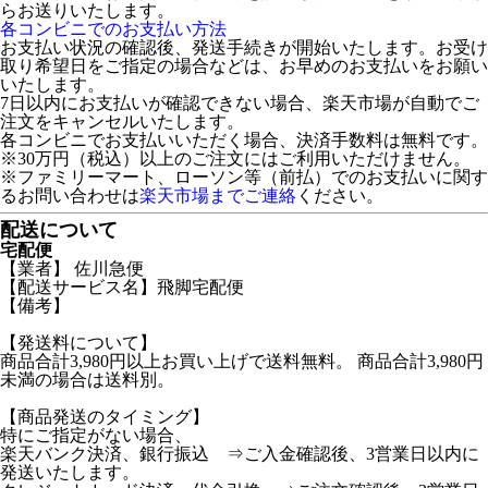
らお送りいたします。
各コンビニでのお支払い方法
お支払い状況の確認後、発送手続きが開始いたします。お受け
取り希望日をご指定の場合などは、お早めのお支払いをお願い
いたします。
7日以内にお支払いが確認できない場合、楽天市場が自動でご
注文をキャンセルいたします。
各コンビニでお支払いいただく場合、決済手数料は無料です。
※30万円（税込）以上のご注文にはご利用いただけません。
※ファミリーマート、ローソン等（前払）でのお支払いに関す
るお問い合わせは
楽天市場までご連絡
ください。
配送について
宅配便
【業者】 佐川急便
【配送サービス名】飛脚宅配便
【備考】
【発送料について】
商品合計3,980円以上お買い上げで送料無料。 商品合計3,980円
未満の場合は送料別。
【商品発送のタイミング】
特にご指定がない場合、
楽天バンク決済、銀行振込 ⇒ご入金確認後、3営業日以内に
発送いたします。