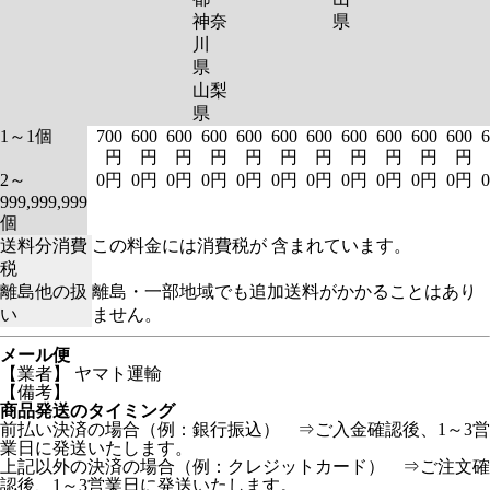
神奈
県
川
県
山梨
県
1～1個
700
600
600
600
600
600
600
600
600
600
600
6
円
円
円
円
円
円
円
円
円
円
円
2～
0円
0円
0円
0円
0円
0円
0円
0円
0円
0円
0円
999,999,999
個
送料分消費
この料金には消費税が 含まれています。
税
離島他の扱
離島・一部地域でも追加送料がかかることはあり
い
ません。
メール便
【業者】 ヤマト運輸
【備考】
商品発送のタイミング
前払い決済の場合（例：銀行振込） ⇒ご入金確認後、1～3営
業日に発送いたします。
上記以外の決済の場合（例：クレジットカード） ⇒ご注文確
認後、1～3営業日に発送いたします。