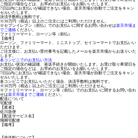
ご指定の場合などは、お早めのお支払いをお願いいたします。
7日以内にお支払いが確認できない場合、楽天市場が自動でご注文をキャン
セルいたします。
決済手数料は無料です。
※30万円（税込）以上のご注文にはご利用いただけません。
※セブンイレブン（前払）でのお支払いに関するお問い合わせは
楽天市場ま
でご連絡
ください。
ファミリーマート、ローソン等（前払）
【備考】
ローソン、ファミリーマート、ミニストップ、セイコーマートでお支払いい
ただけます。
ご注文後に、お支払い受付番号を記載したメールを楽天市場からお送りいた
します。
各コンビニでのお支払い方法
お支払い状況の確認後、発送手続きが開始いたします。お受け取り希望日を
ご指定の場合などは、お早めのお支払いをお願いいたします。
7日以内にお支払いが確認できない場合、楽天市場が自動でご注文をキャン
セルいたします。
各コンビニでお支払いいただく場合、決済手数料は無料です。
※30万円（税込）以上のご注文にはご利用いただけません。
※ファミリーマート、ローソン等（前払）でのお支払いに関するお問い合わ
せは
楽天市場までご連絡
ください。
配送について
宅配便
【業者】
佐川急便
【配送サービス名】
飛脚宅配便
【備考】
【発送料について】