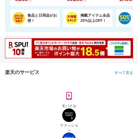
食品と日用品がお
掲載アイテム全品
日
得！
20%以上OFF！
ポ
楽天のサービス
すべて見る
モバイル
ファッショ
ン