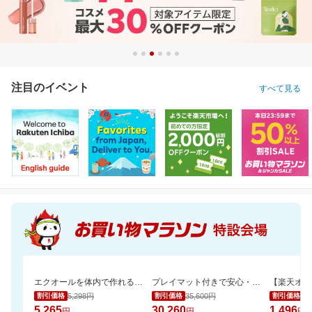
注目のイベント
すべて見る
エクオールを体内で作れるのは日本人の約2人に1人と言われております。おすすめです
プレイマット付きで安心・快適な遊び空間
5,298円
35,600円
1,
割引価格
割引価格
割引価格
5,265
30,260
1,496
円
円
円