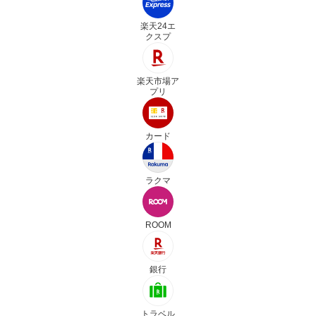
楽天24エ
クスプ
楽天市場ア
プリ
カード
ラクマ
ROOM
銀行
トラベル