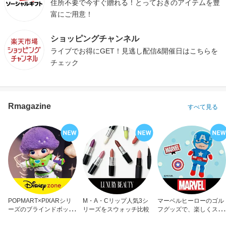
住所不要で今すぐ贈れる！とっておきのアイテムを豊
富にご用意！
ショッピングチャンネル
ライブでお得にGET！見逃し配信&開催日はこちらを
チェック
Rmagazine
すべて見る
POPMART×PIXARシリ
M・A・Cリップ人気3シ
マーベルヒーローのゴル
ーズのブラインドボック
リーズをスウォッチ比較
フグッズで、楽しくスコ
ス
アアップ！