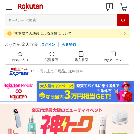
熊本県での地震による影響について
ようこそ 楽天市場へ
ログイン
会員登録
お気に入り
閲覧履歴
購入履歴
myクーポン
1,980円以上で日用品が送料無料