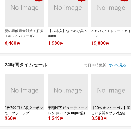
夏の暴飲暴食対策！肝臓
【24本入】森のめぐ美 5
3Dシルクストレートアイ
エキスヘパリーゼZ
00ml
ロン
6,480
1,980
19,800
円
円
円
24時間タイムセール
毎日10時更新
すべて見る
1枚790円！2枚クーポン
半額以下 ビューティーブ
【30％オフクーポン】涼
で！ブラトップ
レンド800g(400g×2袋)
しい前開きブラ2枚組
960
1,249
3,588
円
円
円