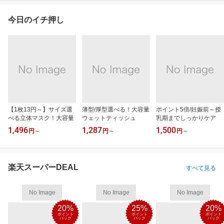
今日のイチ押し
【1枚13円～】サイズ選
薄型/厚型選べる！大容量
ポイント5倍/妊娠前～授
べる立体マスク！大容量
ウェットティッシュ
乳期までしっかりケア
1,496
1,287
1,500
円
～
円
～
円
～
楽天スーパーDEAL
すべて見る
No Image
No Image
No Image
20%
25%
20%
ポイント
ポイント
ポイント
バック
バック
バック