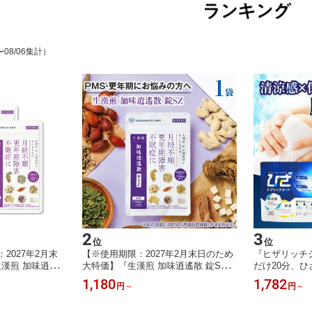
〜08/06集計）
2
3
位
位
2027年2月末
【※使用期限：2027年2月末日のため
『ヒザリッチシ
漢煎 加味逍遙
大特価】『生漢煎 加味逍遙散 錠SZ 1
だけ20分、ひ
5日分】 漢方 更
50錠』【15日分】 漢方 更年期障害 月
ルロン酸・コ
1,180
1,782
円
～
円
～
眠症 月経前症候
経不順 不眠症 月経前症候群 PMS 女
カンなど＋メン
み イライラしが
性のお悩み イライラしがち 肩こり 月
N JAPAN