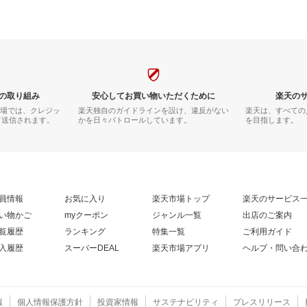
血の道症 不眠症
経困難 血の道症 不眠症 生理不順 肌
2類医薬品】
荒れ【第2類医薬品】
の取り組み
安心してお買い物いただくために
楽天の
市場では、クレジッ
楽天独自のガイドラインを設け、違反がない
楽天は、すべての
て送信されます。
かを日々パトロールしています。
を目指します。
員情報
お気に入り
楽天市場トップ
楽天のサービス
い物かご
myクーポン
ジャンル一覧
出店のご案内
覧履歴
ランキング
特集一覧
ご利用ガイド
入履歴
スーパーDEAL
楽天市場アプリ
ヘルプ・問い合
報
個人情報保護方針
投資家情報
サステナビリティ
プレスリリース