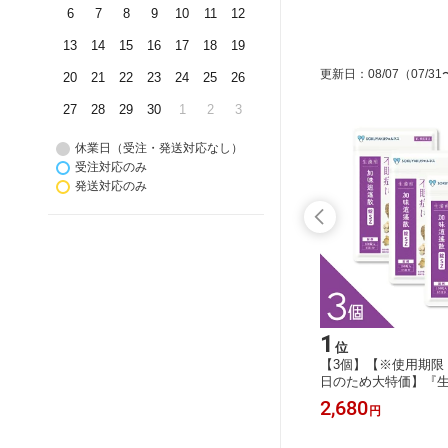
6
7
8
9
10
11
12
13
14
15
16
17
18
19
更新日
：
08/07
（07/31
20
21
22
23
24
25
26
27
28
29
30
1
2
3
休業日（受注・発送対応なし）
受注対応のみ
発送対応のみ
15
1
位
位
60g』
＼3個同時ご購入毎に＋1個プレゼント
【3個】【※使用期限：
加熱して
／『ブロッコリースプラウト粒EX 90
日のため大特価】『生
メガ3・
粒』
散 錠SZ 150錠』【1
780
2,680
円
円
搾法にて製
年期障害 月経不順 不
群 PMS 女性のお悩