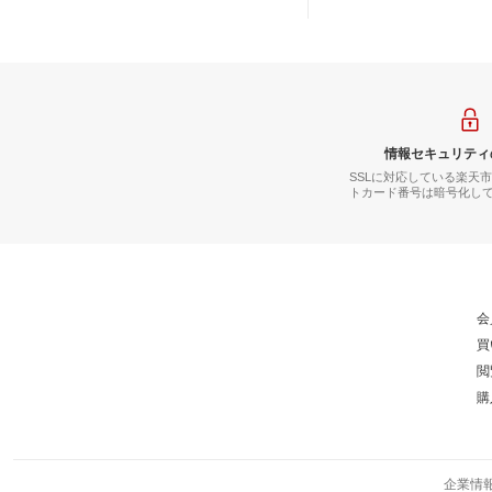
ち 肩こり 月経困難 
生理不順 肌荒れ【第
情報セキュリティ
SSLに対応している楽天
トカード番号は暗号化し
会
買
閲
購
企業情