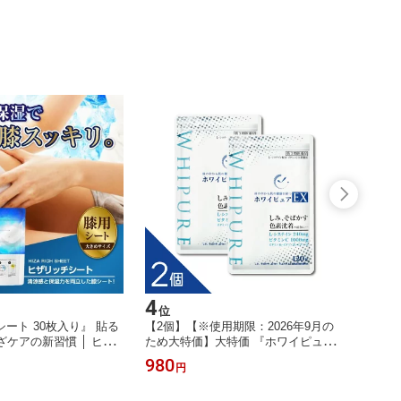
4
5
位
位
ート 30枚入り』 貼る
【2個】【※使用期限：2026年9月の
『ゴー
ざケアの新習慣 │ ヒア
ため大特価】大特価 『ホワイピュア
33包』
ラーゲン・プロテオグリ
EX 120錠（30日分）』 しみ そばかす
980
1,58
円
トール清涼感 MADE I
色素沈着の緩和 ビタミンC製剤【第3
類医薬品】