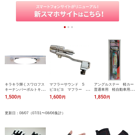
キラキラ輝くスワロフス
マフラーサウンド S
アングルステー 軽カー
キーナンバーボルトキャ
ピヨピヨ マフラー
普通車用 軽自動車用
ップカバー ナンバープ
音 笛【送料無料】
ナンバープレート 角度
1,500
1,600
1,850
円
円
円
レートボルトカバー 2
変更 【送料無料】
コ入セット【送料無料】
更新日
：
08/07
（07/31〜08/06集計）