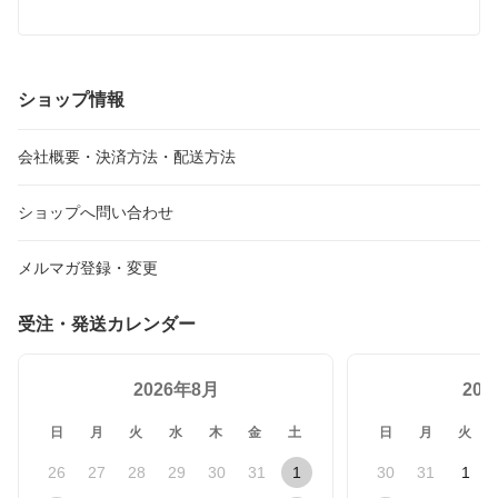
吸盤タイプ【送料無料】
ショップ情報
会社概要・決済方法・配送方法
ショップへ問い合わせ
メルマガ登録・変更
受注・発送カレンダー
2026年8月
20
日
月
火
水
木
金
土
日
月
火
26
27
28
29
30
31
1
30
31
1