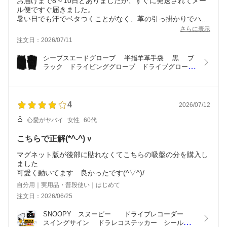
お届けまで8～10日とありましたが、すぐに発送されてメー
ル便ですぐ届きました。
暑い日でも汗でベタつくことがなく、革の引っ掛かりでハン
ドルも掴みやすいです。
さらに表示
はめるのはスムーズですが、フィットしているため外すのは
注文日：2026/07/11
少し大変で慣れが必要です。着けているのを忘れてうっかり
そのまま車外に出てしまうほど馴染みます。
シープスエードグローブ 　半指羊革手袋　 黒 　ブ
ラック　ドライビンググローブ　ドライブグローブ 
　車用手袋　 【送料無料】
4
2026/07/12
心愛がヤバイ
女性
60代
こちらで正解(*^-^)ｖ
マグネット版が後部に貼れなくてこちらの吸盤の分を購入し
ました
可愛く動いてます 良かったです(^▽^)/
自分用｜実用品・普段使い｜はじめて
注文日：2026/06/25
SNOOPY　スヌーピー　　ドライブレコーダー　
スイングサイン 　ドラレコステッカー　シール　