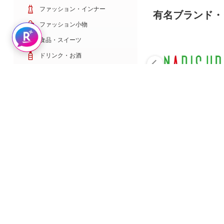
ファッション・インナー
有名ブランド・
ファッション小物
Rakuten AIで探す
食品・スイーツ
ドリンク・お酒
日用雑貨・キッチン用品
コスメ・健康・医薬品
キッズ・ベビー・玩具
家電・TV・カメラ
PC・スマホ・通信
スポーツ・ゴルフ
車・バイク
インテリア・寝具・収納
ペット・花・DIY工具
サービス・リフォーム