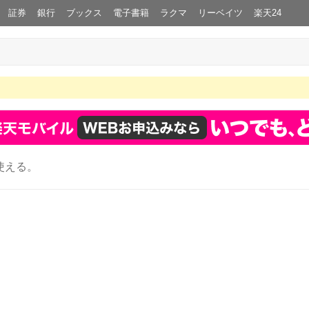
証券
銀行
ブックス
電子書籍
ラクマ
リーベイツ
楽天24
使える。