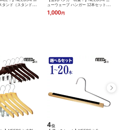
スタンド（スタンド型ラ
ューウェーブ ハンガー 12本セット
ペース
ク）【送料無料】
【ブルー系・イエロー系】【送料無
料】
1,000
1,00
円
料】
4
5
位
位