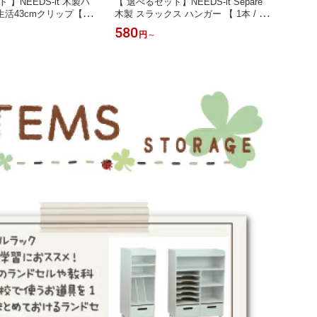
 】NEEDS-it 木製ハ
【 選べるセット】NEEDS-it Separe
【 選べ
活43cmクリップ【ナ
木製 スラックス ハンガー 【 1本 / 5
木製 
ン】【 1本 / 5本セッ
本 / 10本（送料無料）/ 20本（送料無
【 1本
580
480
円
～
 / 10本セット（送料無
料）】
（送料
本セット（送料無料）】