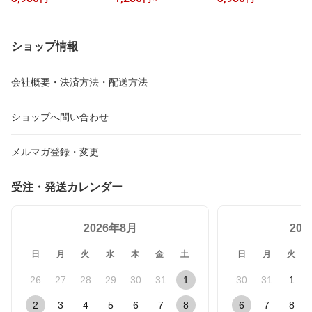
い シャンプー 酵素 泡 無
プータオル シャンプーシ
無香料 ペット 猫アレル
香料 無臭 ねこふき ブラ
ート 犬 ペット シャンプ
ギー 花粉 ハウスダスト
ッシング 猫用 ニオイ 臭
ー 猫アレルギー 猫アレ
ダニ 対策
い フケ 猫アレルギー 対
ルギー対策
ショップ情報
策 ダニ ノミ 猫アレルギ
ー対策 シニア猫 老猫 顔
耳
会社概要・決済方法・配送方法
ショップへ問い合わせ
メルマガ登録・変更
受注・発送カレンダー
2026年8月
20
日
月
火
水
木
金
土
日
月
火
26
27
28
29
30
31
1
30
31
1
2
3
4
5
6
7
8
6
7
8