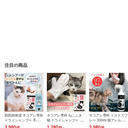
注目の商品
獣医師推奨 ネコアレ専科
ネコアレ専科 ねこふき
ネコアレ専科 ミストスプ
ドライシャンプー 手袋付
猫 ドライシャンプー 専
レー 300ml 猫アレルギー
き 200ml 猫 水のいらな
用手袋 二枚重ね シャン
対策 スプレー 消臭 除菌
3,980
1,280
3,980
円
円
～
円