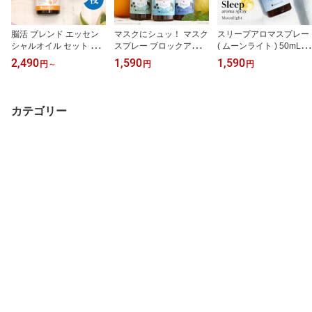
脳活 ブレンド エッセン
マスクにシュッ！ マスク
スリープアロマスプレー
シャルオイル セット 昼
スプレー ブロックアロマ
( ムーンライト ) 50mL ピ
用 夜用 ネンリンラボ 天
スプレー 50ml 除菌 抗菌
ローミスト マスクスプレ
2,490
1,590
1,590
円
～
円
円
然100％ 【 精油 オイル
日本製 アロマスプレー
ー いい香り 眠り 快眠グ
アロマオイル セット 2本
マスクスプレー シトラス
ッズ 安眠グッズ リラッ
組 】● 昼 / ローズマリー
ギフト アロマ 天然 精油
クス グッズ 睡眠 改善 質
カンファー 、 レモン ●
植物由来 アロマオイル
ギフト アロマスプレー
カテゴリー
夜 / 真正ラベンダー 、 オ
香り スプレー マスク 母
おしゃれ 癒しグッズ プ
レンジスイート
の日 父の日 プチギフト
チギフト プレゼント 実
無添加
用的 無添加