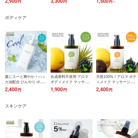
2,900
3,300
1,500
円
円
円
～
ルプウォーターエッセン
皮 臭い シャンプー 女性
セラム ヘマチン トリー
ス (クールミント) 100ml
スカルプケア スカルプ
トメント 効果 無添加 ノ
スカルプケア ノンシリコ
クレンジング 洗浄 毛穴
ンシリコン ヘアケア ヘ
ボディケア
ン アロマ ハッカ 頭皮 ロ
地肌 ノンシリコン ロー
マチン 原液 髪 ヘアパッ
ーション フケ かゆみ 臭
ズマリー ハッカ油 ミン
ク カラー 白髪 無香料 ハ
い 保湿 香り 頭 冷感 スプ
ト 冷感 クール 清涼感 夏
リ ボリューム ダメージ
レー ヘアケア
アロマ ダメージケア
ヘア 50ml 155ml 高品質
原料使用
夏にスーと爽やか！ハッ
合成香料不使用 アロマ
天然100%！アロマ ボデ
カ油配合 ひんやり ボデ
ボディメイク マッサージ
ィメイク マッサージオイ
ィジェル ハッカボディジ
ジェル100gかんきつ系
ル100mL ボディオイル
2,400
1,900
2,400
円
円
円
ェル 150g ポンプ式 ボデ
女性 無添加 ボディジェ
引き締め 無添加 マッサ
ィージェル ボディークリ
ル マッサージ用 アロマ
ージオイル かんきつ系
ーム ボディクリーム メ
オイル ボディ用 マッサ
マッサージ用 ボディーオ
スキンケア
ンズ OK ボディーローシ
ージクリーム ボディクリ
イル ボディクリーム キ
ョン ボディローション
ーム マッサージオイル
ャリアオイル 植物オイル
冷感ジェル 冷感 首 冷感
パラベンフリー オイルフ
パラベンフリー 足 脚
グッズ 肌 加齢臭
リー 足 脚