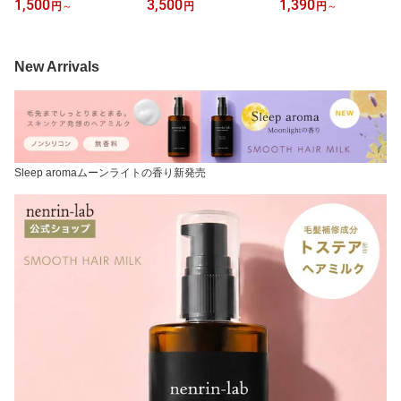
1,500
3,500
1,390
円
～
円
円
～
セラム ヘマチン トリー
無香料 縮毛 矯正 洗い流
策 グッズ スプレー ミン
トメント 効果 無添加 ノ
さない トリートメント
ト ハッカ油スプレー ボ
ンシリコン ヘアケア ヘ
トステア ヘアケア アウ
ディ マスクスプレー い
マチン 原液 髪 ヘアパッ
トバストリートメント 剛
い香り ボディミスト ハ
New Arrivals
ク カラー 白髪 無香料 ハ
毛 縮毛矯正 ストレート
ッカスプレー ミントスプ
リ ボリューム ダメージ
ヘア ヘアアイロン ミス
レー 冷感スプレー 快眠
ヘア 50ml 155ml 高品質
ト コテ 巻き髪 寝癖直し
グッズ 夏 冷感グッズ 肌
原料使用
Sleep aromaムーンライトの香り新発売