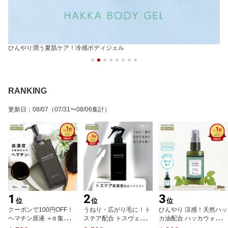
ひんやり潤う夏肌ケア！冷感ボディジェル
RANKING
更新日
：
08/07
（07/31〜08/06集計）
1
2
3
位
位
位
クーポンで100円OFF！
うねり・広がり毛に！ト
ひんやり 涼感！天然ハッ
ヘマチン原液 ＋α 集中美
ステア配合 トスヴェール
カ油配合 ハッカウォータ
容液 ブラックヘアリペア
ヘアリペアミスト 150ml
ースプレー 50mL 暑さ対