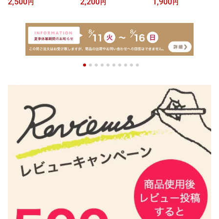
2,500
2,200
1,900
円
円
円
水 精油 アロマオイル ロ
オン アロマティックロー
アロマオイル ロールオン
ールオン アロマティック
ルオン ネイルオイル ヘ
フレグランス アロマティ
ロールオン ネイルオイル
アオイル アロマオイル
ックロールオン ネイルオ
パフューム アロマオイル
香水 香油 キューティク
イル ヘアオイル 香水 香
キューティクルオイル ネ
ルオイル ネイルケア 塗
油 キューティクルオイル
イルケア 塗る アロマ 生
る アロマ ダマスクロー
ネイルケア 塗る アロマ
活 メンズ 楽天
ズ バラ 楽天市場
ボディオイル