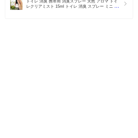
トイレ 消臭 携帯用 消臭スプレー 天然 アロマ トイ
レクリアミスト 15ml トイレ 消臭 スプレー ミニ 携
帯 トイレ 後 消臭 持ち歩き アロマスプレー トイレ 
スプレー  除菌 トイレ 芳香剤 消臭剤 トイレ 消臭 
おしゃれ 瞬間消臭
ショップ情報
会社概要・決済方法・配送方法
ショップへ問い合わせ
メルマガ登録・変更
受注・発送カレンダー
2026年8月
20
日
月
火
水
木
金
土
日
月
火