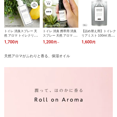
トイレ 消臭スプレー 天
トイレ 消臭 携帯用 消臭
【詰め替え用】トイレク
然 アロマ トイレクリア
スプレー 天然 アロマ ト
リアミスト 100ml 消臭
ミスト 100ml トイレ用消
イレクリアミスト 15ml
トイレ スプレー 天然 ア
1,700
1,200
1,600
円
円
～
円
臭スプレー 消臭 アロマ
トイレ 消臭 スプレー ミ
ロマ 無添加 トイレ消臭
スプレー トイレ スプレ
ニ 携帯 トイレ 後 消臭 持
スプレー 除菌 トイレ 芳
ー トイレ スプレー 消臭
ち歩き アロマスプレー
香剤 詰替 尿 おしっこ 飛
天然アロマがふわりと香る、保湿オイル
除菌 トイレ 芳香剤 天然
トイレ スプレー 除菌 ト
び散り 抗菌 アンモニア
アロマ 精油 アロマミス
イレ 芳香剤 消臭剤 トイ
臭 トイレ 便器 便座 トイ
ト 消臭剤 トイレ 消臭 お
レ 消臭 おしゃれ 瞬間消
レマット トイレフレッシ
しゃれ 瞬間消臭
臭
ュ 瞬間消臭