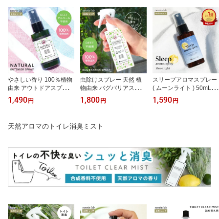
やさしい香り 100％植物
虫除けスプレー 天然 植
スリープアロマスプレー
由来 アウトドアスプレー
物由来 バグバリアスプレ
( ムーンライト ) 50mL ピ
50mL 天然 アロマスプレ
ー 100mL ディートフリ
ローミスト マスクスプレ
1,490
1,800
1,590
円
円
円
ー ボディスプレーバグバ
ー 虫よけ 蚊 ダニ 天然10
ー いい香り 眠り 快眠グ
リア アロマ アロマオイ
0％ アロマスプレー アロ
ッズ 安眠グッズ リラッ
ル ハーブ 精油 ディート(
マオイル ハーブ 精油 デ
クス グッズ 睡眠 改善 質
天然アロマのトイレ消臭ミスト
虫除け剤 )不使用 エタノ
ィート( 虫除け剤 )不使用
ギフト アロマスプレー
ールフリー 無添加 子供
無添加 子供 赤ちゃん ベ
おしゃれ 癒しグッズ プ
こども キャンプ 公園
ビー キャンプ 公園 アウ
チギフト プレゼント 実
トドアスプレー
用的 無添加