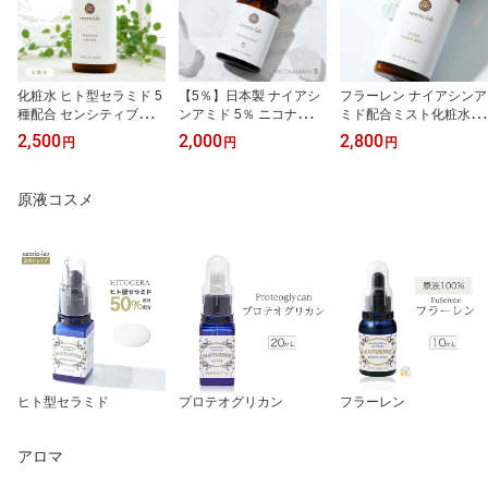
化粧水 ヒト型セラミド 5
【5％】日本製 ナイアシ
フラーレン ナイアシンア
種配合 センシティブロー
ンアミド 5％ ニコナイア
ミド配合ミスト化粧水 G
ション100mlセラミド ロ
ミド美容水5 ナイアシン
LOWクリアミスト100m
2,500
2,000
2,800
円
円
円
ーション 敏感肌 化粧水
アミド 美容液 高濃度 ハ
L フラーレン 化粧水 スプ
乾燥肌 年齢肌 セラミド
リ 原液 ビタミンB3 水溶
レー さっぱり 水溶性フ
化粧水 高保湿 化粧水 肌
性ビタミンB 年齢肌 毛穴
ラーレン ビタミンC誘導
原液コスメ
バリア セラミドバリア
ケア オイリー肌 グリセ
体 化粧水 シカ ローショ
インナードライ 無香料
リンフリー 亜鉛フリー
ン VCエチル 毛穴 ボディ
アルコールフリー メンズ
無添加 グロウクリアミス
OK
ト 楽天市場 楽天
ヒト型セラミド
プロテオグリカン
フラーレン
アロマ