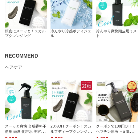
頭皮にスーッと！スカル
冷んやり冷感ボディジェ
冷んやり爽快頭皮用ミス
プクレンジング
ル
ト
RECOMMEND
ヘアケア
スーッと爽快 合成香料不
20%OFFクーポン！スカ
クーポンで100円OFF！
使用 頭皮 化粧水 美容液
ルプディープクレンジン
ヘマチン原液 ＋α 集中美
頭皮ケア スプレー スカ
グ クレイ 炭 ヘマチン 頭
容液 ブラックヘアリペア