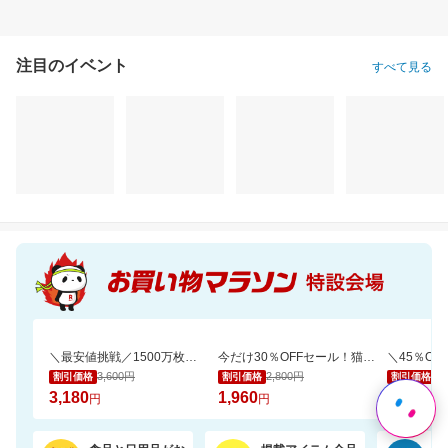
注目のイベント
すべて見る
＼最安値挑戦／1500万枚売れてる★ふかふかホテルバスタオル2枚セットが20周年SALE！
今だけ30％OFFセール！猫砂鉱物タイプ＼約一か月490円／【楽天オリジナル】
3,600円
2,800円
6,
割引価格
割引価格
割引価格
3,180
1,960
3,580
円
円
円