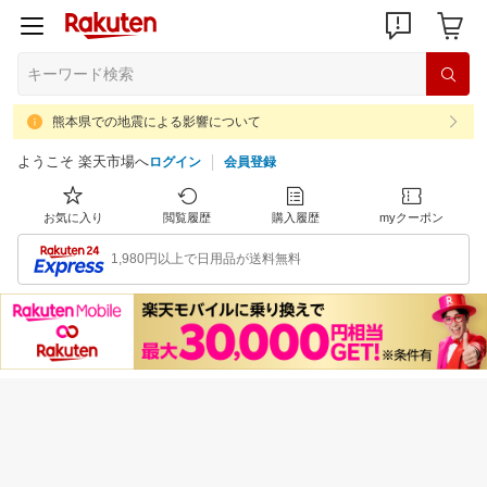
熊本県での地震による影響について
ようこそ 楽天市場へ
ログイン
会員登録
お気に入り
閲覧履歴
購入履歴
myクーポン
1,980円以上で日用品が送料無料