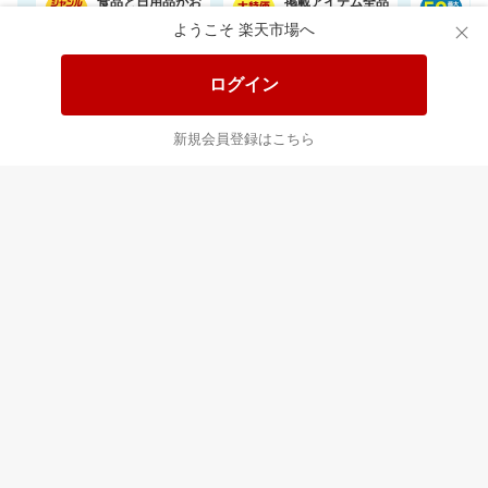
食品と日用品がお
掲載アイテム全品
日
得！
20%以上OFF！
ポ
ようこそ 楽天市場へ
ログイン
あなたはポイント
合計
倍
新規会員登録はこちら
最近チェックした商品
すべて見る