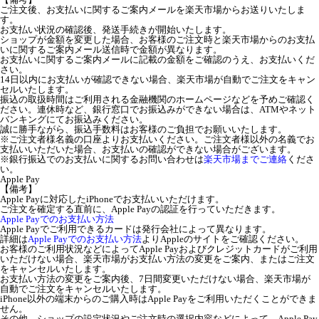
ご注文後、お支払いに関するご案内メールを楽天市場からお送りいたしま
す。
お支払い状況の確認後、発送手続きが開始いたします。
ショップが金額を変更した場合、お客様のご注文時と楽天市場からのお支払
いに関するご案内メール送信時で金額が異なります。
お支払いに関するご案内メールに記載の金額をご確認のうえ、お支払いくだ
さい。
14日以内にお支払いが確認できない場合、楽天市場が自動でご注文をキャン
セルいたします。
振込の取扱時間はご利用される金融機関のホームページなどを予めご確認く
ださい。連休時など、銀行窓口でお振込みができない場合は、ATMやネット
バンキングにてお振込みください。
誠に勝手ながら、振込手数料はお客様のご負担でお願いいたします。
※ご注文者様名義の口座よりお支払いください。ご注文者様以外の名義でお
支払いいただいた場合、お支払いの確認ができない場合がございます。
※銀行振込でのお支払いに関するお問い合わせは
楽天市場までご連絡
くださ
い。
Apple Pay
【備考】
Apple Payに対応したiPhoneでお支払いいただけます。
ご注文を確定する直前に、Apple Payの認証を行っていただきます。
Apple Payでのお支払い方法
Apple Payでご利用できるカードは発行会社によって異なります。
詳細は
Apple Payでのお支払い方法
よりAppleのサイトをご確認ください。
お客様のご利用状況などによってApple Payおよびクレジットカードがご利用
いただけない場合、楽天市場がお支払い方法の変更をご案内、またはご注文
をキャンセルいたします。
お支払い方法の変更をご案内後、7日間変更いただけない場合、楽天市場が
自動でご注文をキャンセルいたします。
iPhone以外の端末からのご購入時はApple Payをご利用いただくことができま
せん。
その他、ショップの設定状況やご注文時の選択内容などによって、Apple Pay