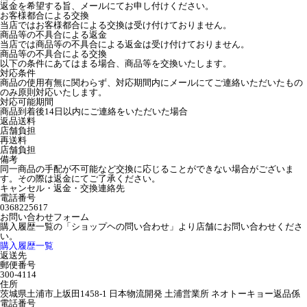
返金を希望する旨、メールにてお申し付けください。
お客様都合による交換
当店ではお客様都合による交換は受け付けておりません。
商品等の不具合による返金
当店では商品等の不具合による返金は受け付けておりません。
商品等の不具合による交換
以下の条件にあてはまる場合、商品等を交換いたします。
対応条件
商品の使用有無に関わらず、対応期間内にメールにてご連絡いただいたもの
のみ原則対応いたします。
対応可能期間
商品到着後14日以内にご連絡をいただいた場合
返品送料
店舗負担
再送料
店舗負担
備考
同一商品の手配が不可能など交換に応じることができない場合がございま
す。その際は返金にてご了承ください。
キャンセル・返金・交換連絡先
電話番号
0368225617
お問い合わせフォーム
購入履歴一覧の「ショップヘの問い合わせ」より店舗にお問い合わせくださ
い。
購入履歴一覧
返送先
郵便番号
300-4114
住所
茨城県土浦市上坂田1458-1 日本物流開発 土浦営業所 ネオトーキョー返品係
電話番号