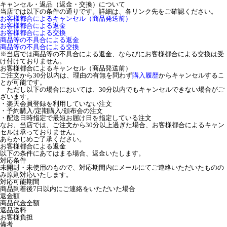
キャンセル・返品（返金・交換）について
当店では以下の条件の通りです。詳細は、各リンク先をご確認ください。
お客様都合によるキャンセル（商品発送前）
お客様都合による返金
お客様都合による交換
商品等の不具合による返金
商品等の不具合による交換
※当店では商品等の不具合による返金、ならびにお客様都合による交換は受
け付けておりません。
お客様都合によるキャンセル（商品発送前）
ご注文から30分以内は、理由の有無を問わず
購入履歴
からキャンセルするこ
とが可能です。
ただし以下の場合においては、30分以内でもキャンセルできない場合がご
ざいます。
・楽天会員登録を利用していない注文
・予約購入/定期購入/頒布会の注文
・配送日時指定で最短お届け日を指定している注文
なお、当店では、ご注文から30分以上過ぎた場合、お客様都合によるキャン
セルは承っておりません。
あらかじめご了承ください。
お客様都合による返金
以下の条件にあてはまる場合、返金いたします。
対応条件
未開封・未使用のもので、対応期間内にメールにてご連絡いただいたものの
み原則対応いたします。
対応可能期間
商品到着後7日以内にご連絡をいただいた場合
返金額
商品代金全額
返品送料
お客様負担
備考