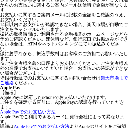
ショップが金額を変更した場合、お客様のご注文時と楽天市場
からのお支払いに関するご案内メール送信時で金額が異なりま
す。
お支払いに関するご案内メールに記載の金額をご確認のうえ、
お支払いください。
14日以内にお支払いが確認できない場合、楽天市場が自動でご
注文をキャンセルいたします。
振込の取扱時間はご利用される金融機関のホームページなどを
予めご確認ください。連休時など、銀行窓口でお振込みができ
ない場合は、ATMやネットバンキングにてお振込みくださ
い。
誠に勝手ながら、振込手数料はお客様のご負担でお願いいたし
ます。
※ご注文者様名義の口座よりお支払いください。ご注文者様以
外の名義でお支払いいただいた場合、お支払いの確認ができな
い場合がございます。
※銀行振込でのお支払いに関するお問い合わせは
楽天市場まで
ご連絡
ください。
Apple Pay
【備考】
Apple Payに対応したiPhoneでお支払いいただけます。
ご注文を確定する直前に、Apple Payの認証を行っていただき
ます。
Apple Payでのお支払い方法
Apple Payでご利用できるカードは発行会社によって異なりま
す。
詳細は
Apple Payでのお支払い方法
よりAppleのサイトをご確認