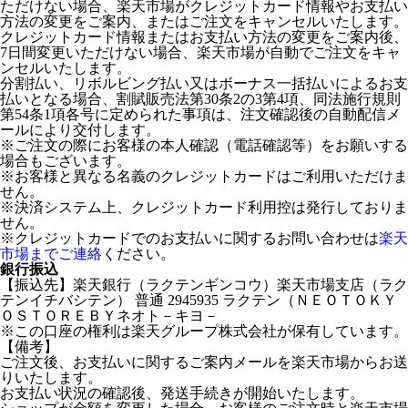
ただけない場合、楽天市場がクレジットカード情報やお支払い
方法の変更をご案内、またはご注文をキャンセルいたします。
クレジットカード情報またはお支払い方法の変更をご案内後、
7日間変更いただけない場合、楽天市場が自動でご注文をキャ
ンセルいたします。
分割払い、リボルビング払い又はボーナス一括払いによるお支
払いとなる場合、割賦販売法第30条2の3第4項、同法施行規則
第54条1項各号に定められた事項は、注文確認後の自動配信メ
ールにより交付します。
※ご注文の際にお客様の本人確認（電話確認等）をお願いする
場合もございます。
※お客様と異なる名義のクレジットカードはご利用いただけま
せん。
※決済システム上、クレジットカード利用控は発行しておりま
せん。
※クレジットカードでのお支払いに関するお問い合わせは
楽天
市場までご連絡
ください。
銀行振込
【振込先】楽天銀行（ラクテンギンコウ）楽天市場支店（ラク
テンイチバシテン） 普通 2945935 ラクテン（ＮＥＯＴＯＫＹ
ＯＳＴＯＲＥＢＹネオト－キヨ－
※この口座の権利は楽天グループ株式会社が保有しています。
【備考】
ご注文後、お支払いに関するご案内メールを楽天市場からお送
りいたします。
お支払い状況の確認後、発送手続きが開始いたします。