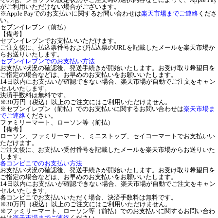
がご利用いただけない場合がございます。
※Apple Payでのお支払いに関するお問い合わせは
楽天市場までご連絡
くださ
い。
セブンイレブン（前払）
【備考】
セブンイレブンでお支払いいただけます。
ご注文後に、払込票番号および払込票のURLを記載したメールを楽天市場か
らお送りいたします。
セブンイレブンでのお支払い方法
お支払い状況の確認後、発送手続きが開始いたします。お受け取り希望日を
ご指定の場合などは、お早めのお支払いをお願いいたします。
14日以内にお支払いが確認できない場合、楽天市場が自動でご注文をキャン
セルいたします。
決済手数料は無料です。
※30万円（税込）以上のご注文にはご利用いただけません。
※セブンイレブン（前払）でのお支払いに関するお問い合わせは
楽天市場ま
でご連絡
ください。
ファミリーマート、ローソン等（前払）
【備考】
ローソン、ファミリーマート、ミニストップ、セイコーマートでお支払いい
ただけます。
ご注文後に、お支払い受付番号を記載したメールを楽天市場からお送りいた
します。
各コンビニでのお支払い方法
お支払い状況の確認後、発送手続きが開始いたします。お受け取り希望日を
ご指定の場合などは、お早めのお支払いをお願いいたします。
14日以内にお支払いが確認できない場合、楽天市場が自動でご注文をキャン
セルいたします。
各コンビニでお支払いいただく場合、決済手数料は無料です。
※30万円（税込）以上のご注文にはご利用いただけません。
※ファミリーマート、ローソン等（前払）でのお支払いに関するお問い合わ
せは
楽天市場までご連絡
ください。