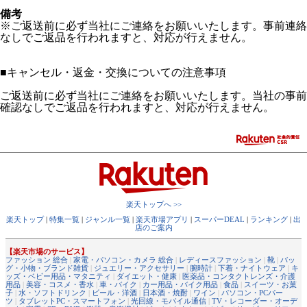
備考
※ご返送前に必ず当社にご連絡をお願いいたします。事前連絡
なしでご返品を行われますと、対応が行えません。
■
キャンセル・返金・交換についての注意事項
ご返送前に必ず当社にご連絡をお願いいたします。当社の事前
確認なしでご返品を行われますと、対応が行えません。
楽天トップへ >>
楽天トップ
|
特集一覧
|
ジャンル一覧
|
楽天市場アプリ
|
スーパーDEAL
|
ランキング
|
出
店のご案内
【楽天市場のサービス】
ファッション 総合
|
家電・パソコン・カメラ 総合
|
レディースファッション
|
靴
|
バッ
グ・小物・ブランド雑貨
|
ジュエリー・アクセサリー
|
腕時計
|
下着・ナイトウェア
|
キ
ッズ・ベビー用品・マタニティ
|
ダイエット・健康
|
医薬品・コンタクトレンズ・介護
用品
|
美容・コスメ・香水
|
車・バイク
|
カー用品・バイク用品
|
食品
|
スイーツ・お菓
子
|
水・ソフトドリンク
|
ビール・洋酒
|
日本酒・焼酎
|
ワイン
|
パソコン・PCパー
ツ
|
タブレットPC・スマートフォン
|
光回線・モバイル通信
|
TV・レコーダー・オーデ