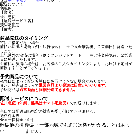
配送について
宅配便
【業者】
佐川急便
【配送サービス名】
飛脚宅配便
【備考】
商品発送のタイミング
特にご指定がない場合、
前払い決済の場合（例：銀行振込） ⇒ご入金確認後、２営業日に発送いた
します。
上記以外の決済の場合（例：クレジットカード） ⇒ご注文確認後、２営業
日に発送いたします。
※前払い決済の場合は、お客様のご入金タイミングにより、お届け予定日が
前後することがございます。
予約商品について
発売日によって配送希望日にお届けできない場合があります。
また、発売日によって
通常商品より発送に日数がかかります。
予約商品は
通常商品と同梱発送できません。
配送サービスについて
佐川急便（沖縄、離島はヤマト宅急便）
でお送りします。
当店では配送日時指定の対応を受け付けておりません。
送料料金表
全国一律料金：0円
離島他の扱
離島・一部地域でも追加送料がかかることはあり
い
ません。