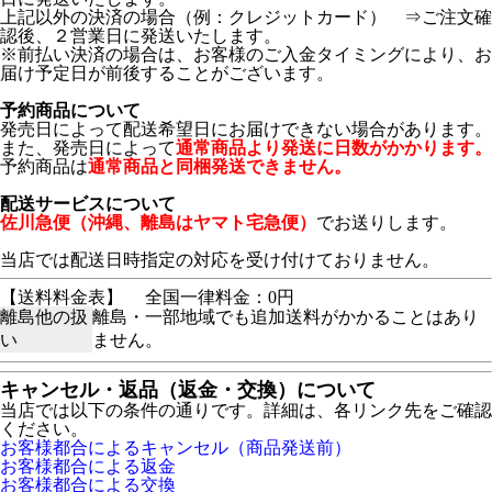
上記以外の決済の場合（例：クレジットカード） ⇒ご注文確
認後、２営業日に発送いたします。
※前払い決済の場合は、お客様のご入金タイミングにより、お
届け予定日が前後することがございます。
予約商品について
発売日によって配送希望日にお届けできない場合があります。
また、発売日によって
通常商品より発送に日数がかかります。
予約商品は
通常商品と同梱発送できません。
配送サービスについて
佐川急便（沖縄、離島はヤマト宅急便）
でお送りします。
当店では配送日時指定の対応を受け付けておりません。
【送料料金表】
全国一律料金：0円
離島他の扱
離島・一部地域でも追加送料がかかることはあり
い
ません。
キャンセル・返品（返金・交換）について
当店では以下の条件の通りです。詳細は、各リンク先をご確認
ください。
お客様都合によるキャンセル（商品発送前）
お客様都合による返金
お客様都合による交換