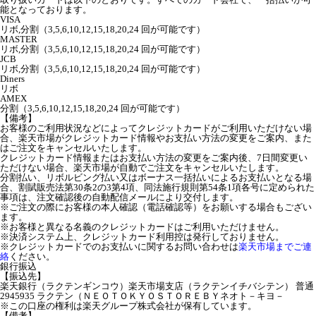
能となっております。
VISA
リボ,分割（3,5,6,10,12,15,18,20,24 回が可能です）
MASTER
リボ,分割（3,5,6,10,12,15,18,20,24 回が可能です）
JCB
リボ,分割（3,5,6,10,12,15,18,20,24 回が可能です）
Diners
リボ
AMEX
分割（3,5,6,10,12,15,18,20,24 回が可能です）
【備考】
お客様のご利用状況などによってクレジットカードがご利用いただけない場
合、楽天市場がクレジットカード情報やお支払い方法の変更をご案内、また
はご注文をキャンセルいたします。
クレジットカード情報またはお支払い方法の変更をご案内後、7日間変更い
ただけない場合、楽天市場が自動でご注文をキャンセルいたします。
分割払い、リボルビング払い又はボーナス一括払いによるお支払いとなる場
合、割賦販売法第30条2の3第4項、同法施行規則第54条1項各号に定められた
事項は、注文確認後の自動配信メールにより交付します。
※ご注文の際にお客様の本人確認（電話確認等）をお願いする場合もござい
ます。
※お客様と異なる名義のクレジットカードはご利用いただけません。
※決済システム上、クレジットカード利用控は発行しておりません。
※クレジットカードでのお支払いに関するお問い合わせは
楽天市場までご連
絡
ください。
銀行振込
【振込先】
楽天銀行（ラクテンギンコウ）楽天市場支店（ラクテンイチバシテン） 普通
2945935 ラクテン（ＮＥＯＴＯＫＹＯＳＴＯＲＥＢＹネオト－キヨ－
※この口座の権利は楽天グループ株式会社が保有しています。
【備考】