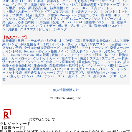
ィオ
|
家電
|
CD・DVD
|
楽器・音楽機材
|
ゲーム
|
おもちゃ
|
ホビー
|
サービス・リフォ
ーム
|
インテリア・収納
|
寝具・ベッド・マットレス
|
日用品雑貨・文房具・手芸
|
キッ
チン用品・食器・調理器具
|
花・観葉植物
|
ガーデン・DIY・工具
|
ペットフード ・ ペ
ット用品
|
スポーツ・アウトドア
|
ゴルフ用品
|
本
（
楽天ブックス
） |
ポイント
|
ネット
ショップ 開業・開店
|
楽天ウェブ検索
|
R-magazine（雑誌コラボ）
|
贈り物・ギフト
|
フ
ァッション公式ブランド
|
ポイントアップ
|
ディズニーゾーン
|
サンリオゾーン
|
まち
楽
|
楽天ふるさと納税
|
日用品翌日配達
|
スーパーDEAL
|
開催中イベント一覧
|
福袋＆
初売り
|
バレンタイン
|
ホワイトデー
|
母の日
|
父の日
|
お中元
|
敬老の日
|
ハロウィ
ン
|
お歳暮
|
クリスマス
|
おせち
|
ランキング
【楽天グループ】
楽天市場
|
旅行・ホテル予約・航空券
|
本・DVD・CD
|
電子書籍 楽天Kobo
|
ゴルフ場予
約
|
レシピ
|
車検見積もり・予約
|
イベント・チケット販売
|
写真プリント
|
美容室・ヘ
アサロン予約
|
女性向け健康管理サービス
|
物流委託・アウトソーシング
|
楽天スーパー
ポイント特集
|
Rebates（ポイント提携サイト）
|
楽天ポイントカード
|
おでかけでポイ
ント
|
Rakuten Fashion
|
地方競馬
|
競輪
|
アフィリエイト
|
ネット証券（株・FX・投資信
託）
|
カードローン
|
クレジットカード
|
電子マネー
|
決済システム
|
スマホでカード決
済
|
エネルギープランニング
|
住宅ローン変動金利（固定特約付き）・フラット35
|
損害
保険・生命保険比較
|
生命保険
|
自動車保険一括見積もり
|
インターネット銀行
|
ニュー
ス・検索
|
仕事紹介
|
不動産情報
|
ブログ
|
ROOM
|
楽天モバイル
|
プロバイダ・インタ
ーネット接続
|
無料通話＆メッセージアプリ
|
電話アプリ
|
動画配信
|
占い
|
toto・
BIG
|
宝くじ（ナンバーズ4・ナンバーズ3）
|
楽天イーグルス
|
楽天グループ サービス一
覧
個人情報保護方針
© Rakuten Group, Inc.
お支払について
クレジットカード
【取扱カード】
取り扱いカードは以下のとおりです。すべてのカード会社で、一括払いが可