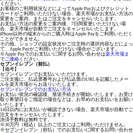
ください。
お客様のご利用状況などによってApple Payおよびクレジット
カードがご利用いただけない場合、楽天市場がお支払い方法の
変更をご案内、またはご注文をキャンセルいたします。
お支払い方法の変更をご案内後、7日間変更いただけない場
合、楽天市場が自動でご注文をキャンセルいたします。
iPhone以外の端末からのご購入時はApple Payをご利用いただく
ことができません。
その他、ショップの設定状況やご注文時の選択内容などによっ
て、Apple Payがご利用いただけない場合がございます。
※Apple Payでのお支払いに関するお問い合わせは
楽天市場ま
でご連絡
ください。
セブンイレブン（前払）
【備考】
セブンイレブンでお支払いいただけます。
ご注文後に、払込票番号および払込票のURLを記載したメー
ルを楽天市場からお送りいたします。
セブンイレブンでのお支払い方法
お支払い状況の確認後、発送手続きが開始いたします。お受け
取り希望日をご指定の場合などは、お早めのお支払いをお願い
いたします。
14日以内にお支払いが確認できない場合、楽天市場が自動でご
注文をキャンセルいたします。
決済手数料は無料です。
※30万円（税込）以上のご注文にはご利用いただけません。
※セブンイレブン（前払）でのお支払いに関するお問い合わせ