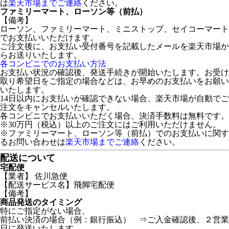
は
楽天市場までご連絡
ください。
ファミリーマート、ローソン等（前払）
【備考】
ローソン、ファミリーマート、ミニストップ、セイコーマート
でお支払いいただけます。
ご注文後に、お支払い受付番号を記載したメールを楽天市場か
らお送りいたします。
各コンビニでのお支払い方法
お支払い状況の確認後、発送手続きが開始いたします。お受け
取り希望日をご指定の場合などは、お早めのお支払いをお願い
いたします。
14日以内にお支払いが確認できない場合、楽天市場が自動でご
注文をキャンセルいたします。
各コンビニでお支払いいただく場合、決済手数料は無料です。
※30万円（税込）以上のご注文にはご利用いただけません。
※ファミリーマート、ローソン等（前払）でのお支払いに関す
るお問い合わせは
楽天市場までご連絡
ください。
配送について
宅配便
【業者】 佐川急便
【配送サービス名】飛脚宅配便
【備考】
商品発送のタイミング
特にご指定がない場合、
前払い決済の場合（例：銀行振込） ⇒ご入金確認後、２営業
日に発送いたします。