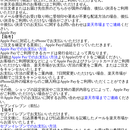
※54,000円（税込）以上のご注文にはご利用いただけません。
※楽天会員以外のお客様にはご利用いただけません。
※注文者またはお届け先住所のどちらかが国外の場合、後払い決済をご利用
いただけません。
※メール便等のお受け取り時に受領印や署名が不要な配送方法の場合、後払
い決済をご利用いただけない場合がございます。
※後払い決済でのお支払いに関するお問い合わせは
楽天市場までご連絡
くだ
さい。
Apple Pay
【備考】
Apple Payに対応したiPhoneでお支払いいただけます。
ご注文を確定する直前に、Apple Payの認証を行っていただきます。
Apple Payでのお支払い方法
Apple Payでご利用できるカードは発行会社によって異なります。
詳細は
Apple Payでのお支払い方法
よりAppleのサイトをご確認ください。
お客様のご利用状況などによってApple Payおよびクレジットカードがご利用
いただけない場合、楽天市場がお支払い方法の変更をご案内、またはご注文
をキャンセルいたします。
お支払い方法の変更をご案内後、7日間変更いただけない場合、楽天市場が
自動でご注文をキャンセルいたします。
iPhone以外の端末からのご購入時はApple Payをご利用いただくことができま
せん。
その他、ショップの設定状況やご注文時の選択内容などによって、Apple Pay
がご利用いただけない場合がございます。
※Apple Payでのお支払いに関するお問い合わせは
楽天市場までご連絡
くださ
い。
セブンイレブン（前払）
【備考】
セブンイレブンでお支払いいただけます。
ご注文後に、払込票番号および払込票のURLを記載したメールを楽天市場か
らお送りいたします。
セブンイレブンでのお支払い方法