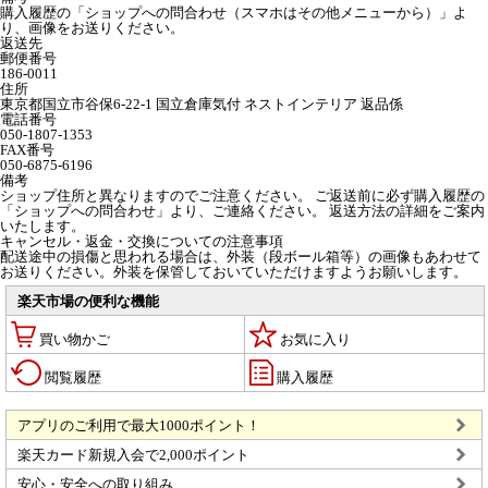
購入履歴の「ショップへの問合わせ（スマホはその他メニューから）」よ
り、画像をお送りください。
返送先
郵便番号
186-0011
住所
東京都国立市谷保6-22-1 国立倉庫気付 ネストインテリア 返品係
電話番号
050-1807-1353
FAX番号
050-6875-6196
備考
ショップ住所と異なりますのでご注意ください。 ご返送前に必ず購入履歴の
「ショップへの問合わせ」より、ご連絡ください。 返送方法の詳細をご案内
いたします。
キャンセル・返金・交換についての注意事項
配送途中の損傷と思われる場合は、外装（段ボール箱等）の画像もあわせて
お送りください。外装を保管しておいていただけますようお願いします。
楽天市場の便利な機能
買い物かご
お気に入り
閲覧履歴
購入履歴
アプリのご利用で最大1000ポイント！
楽天カード新規入会で2,000ポイント
安心・安全への取り組み