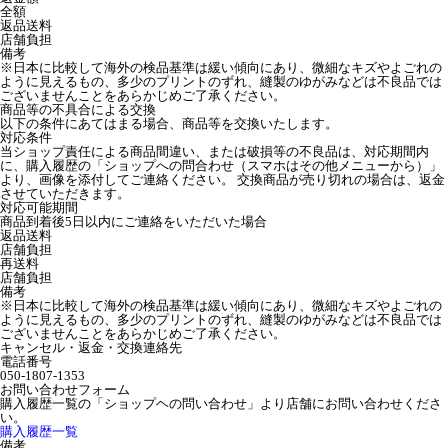
全額
返品送料
店舗負担
備考
※日本に比較して海外の検品基準は緩い傾向にあり、微細なキズやよごれの
ように見えるもの、多少のプリントのずれ、縫製のゆがみなどは不良品では
ございませんことをあらかじめご了承ください。
商品等の不具合による交換
以下の条件にあてはまる場合、商品等を交換いたします。
対応条件
当ショップ責任による商品間違い、または破損等の不良品は、対応期間内
に、購入履歴の「ショップへの問合わせ（スマホはその他メニューから）」
より、画像を添付してご連絡ください。 交換商品が売り切れの場合は、返金
させていただきます。
対応可能期間
商品到着後5日以内にご連絡をいただいた場合
返品送料
店舗負担
再送料
店舗負担
備考
※日本に比較して海外の検品基準は緩い傾向にあり、微細なキズやよごれの
ように見えるもの、多少のプリントのずれ、縫製のゆがみなどは不良品では
ございませんことをあらかじめご了承ください。
キャンセル・返金・交換連絡先
電話番号
050-1807-1353
お問い合わせフォーム
購入履歴一覧の「ショップヘの問い合わせ」より店舗にお問い合わせくださ
い。
購入履歴一覧
備考