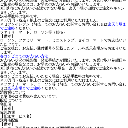
お支払い状況の確認後、発送手続きが開始いたします。お受け取り希望日を
ご指定の場合などは、お早めのお支払いをお願いいたします。
3日以内にお支払いが確認できない場合、楽天市場が自動でご注文をキャン
セルいたします。
決済手数料は無料です。
※30万円（税込）以上のご注文にはご利用いただけません。
※セブンイレブン（前払）でのお支払いに関するお問い合わせは
楽天市場ま
でご連絡
ください。
ファミリーマート、ローソン等（前払）
【備考】
ローソン、ファミリーマート、ミニストップ、セイコーマートでお支払いい
ただけます。
ご注文後に、お支払い受付番号を記載したメールを楽天市場からお送りいた
します。
各コンビニでのお支払い方法
お支払い状況の確認後、発送手続きが開始いたします。お受け取り希望日を
ご指定の場合などは、お早めのお支払いをお願いいたします。
3日以内にお支払いが確認できない場合、楽天市場が自動でご注文をキャン
セルいたします。
各コンビニでお支払いいただく場合、決済手数料は無料です。
※30万円（税込）以上のご注文にはご利用いただけません。
※ファミリーマート、ローソン等（前払）でのお支払いに関するお問い合わ
せは
楽天市場までご連絡
ください。
消費税について
表示価格は消費税を含んでいます。
配送について
宅配便
【業者】
佐川急便
【配送サービス名】
飛脚宅配便
【備考】