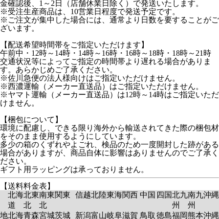
金確認後、1～2日（店舗休業日除く）で発送いたします。
※受注生産商品は、10営業日程度で発送予定です。
※ご注文が集中した場合には、通常より日数を要することがご
ざいます。
【配送希望時間帯をご指定いただけます】
午前中・12時～14時・14時～16時・16時～18時・18時～21時
交通状況等によってご指定の時間帯より遅れる場合がありま
す。あらかじめご了承ください。
※佐川急便の法人様向けはご指定いただけません。
※西濃運輸（メーカー直送品）はご指定いただけません。
※ヤマト運輸（メーカー直送品）は12時～14時はご指定いただ
けません。
【梱包について】
環境に配慮し、できる限り海外から輸送されてきた際の梱包材
をそのまま使用するようにしています。
多少の箱のくずれやよごれ、検品のため一度開封した跡がある
場合がありますが、商品自体に影響はありませんのでご了承く
ださい。
ギフト用ラッピングは承っておりません。
【送料料金表】
北海
北東
南東
関東
信越
北陸
東海
関西
中国
四国
北九
南九
沖縄
道
北
北
州
州
地
北海
青森
宮城
茨城
新潟
富山
岐阜
滋賀
鳥取
徳島
福岡
熊本
沖縄