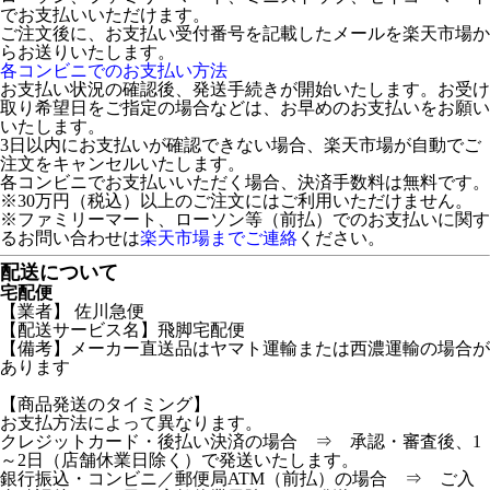
でお支払いいただけます。
ご注文後に、お支払い受付番号を記載したメールを楽天市場か
らお送りいたします。
各コンビニでのお支払い方法
お支払い状況の確認後、発送手続きが開始いたします。お受け
取り希望日をご指定の場合などは、お早めのお支払いをお願い
いたします。
3日以内にお支払いが確認できない場合、楽天市場が自動でご
注文をキャンセルいたします。
各コンビニでお支払いいただく場合、決済手数料は無料です。
※30万円（税込）以上のご注文にはご利用いただけません。
※ファミリーマート、ローソン等（前払）でのお支払いに関す
るお問い合わせは
楽天市場までご連絡
ください。
配送について
宅配便
【業者】 佐川急便
【配送サービス名】飛脚宅配便
【備考】メーカー直送品はヤマト運輸または西濃運輸の場合が
あります
【商品発送のタイミング】
お支払方法によって異なります。
クレジットカード・後払い決済の場合 ⇒ 承認・審査後、1
～2日（店舗休業日除く）で発送いたします。
銀行振込・コンビニ／郵便局ATM（前払）の場合 ⇒ ご入