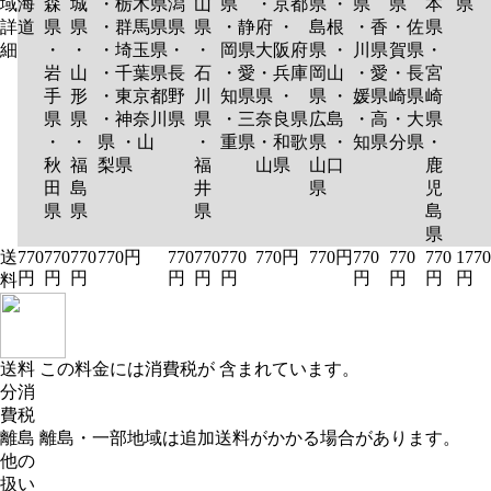
域
海
森
城
・栃木県
潟
山
県
・京都
県 ・
県
県
本
県
詳
道
県
県
・群馬県
県
県
・静
府 ・
島根
・香
・佐
県
細
・
・
・埼玉県
・
・
岡県
大阪府
県 ・
川県
賀県
・
岩
山
・千葉県
長
石
・愛
・兵庫
岡山
・愛
・長
宮
手
形
・東京都
野
川
知県
県 ・
県 ・
媛県
崎県
崎
県
県
・神奈川
県
県
・三
奈良県
広島
・高
・大
県
・
・
県 ・山
・
重県
・和歌
県 ・
知県
分県
・
秋
福
梨県
福
山県
山口
鹿
田
島
井
県
児
県
県
県
島
県
送
770
770
770
770円
770
770
770
770円
770円
770
770
770
1770
円
円
円
円
円
円
円
円
円
円
料
送料
この料金には消費税が 含まれています。
分消
費税
離島
離島・一部地域は追加送料がかかる場合があります。
他の
扱い