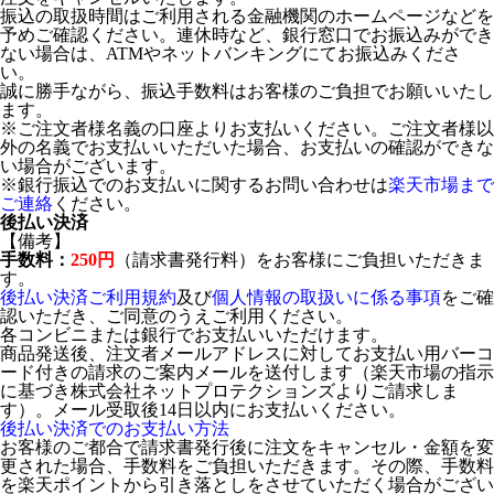
振込の取扱時間はご利用される金融機関のホームページなどを
予めご確認ください。連休時など、銀行窓口でお振込みができ
ない場合は、ATMやネットバンキングにてお振込みくださ
い。
誠に勝手ながら、振込手数料はお客様のご負担でお願いいたし
ます。
※ご注文者様名義の口座よりお支払いください。ご注文者様以
外の名義でお支払いいただいた場合、お支払いの確認ができな
い場合がございます。
※銀行振込でのお支払いに関するお問い合わせは
楽天市場まで
ご連絡
ください。
後払い決済
【備考】
手数料：
250円
（請求書発行料）をお客様にご負担いただきま
す。
後払い決済ご利用規約
及び
個人情報の取扱いに係る事項
をご確
認いただき、ご同意のうえご利用ください。
各コンビニまたは銀行でお支払いいただけます。
商品発送後、注文者メールアドレスに対してお支払い用バーコ
ード付きの請求のご案内メールを送付します（楽天市場の指示
に基づき株式会社ネットプロテクションズよりご請求しま
す）。メール受取後14日以内にお支払いください。
後払い決済でのお支払い方法
お客様のご都合で請求書発行後に注文をキャンセル・金額を変
更された場合、手数料をご負担いただきます。その際、手数料
を楽天ポイントから引き落としをさせていただく場合がござい