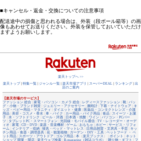
■
キャンセル・返金・交換についての注意事項
配送途中の損傷と思われる場合は、外装（段ボール箱等）の画
像もあわせてお送りください。外装を保管しておいていただけ
ますようお願いします。
楽天トップへ >>
楽天トップ
|
特集一覧
|
ジャンル一覧
|
楽天市場アプリ
|
スーパーDEAL
|
ランキング
|
出
店のご案内
【楽天市場のサービス】
ファッション 総合
|
家電・パソコン・カメラ 総合
|
レディースファッション
|
靴
|
バッ
グ・小物・ブランド雑貨
|
ジュエリー・アクセサリー
|
腕時計
|
下着・ナイトウェア
|
キ
ッズ・ベビー用品・マタニティ
|
ダイエット・健康
|
医薬品・コンタクトレンズ・介護
用品
|
美容・コスメ・香水
|
車・バイク
|
カー用品・バイク用品
|
食品
|
スイーツ・お菓
子
|
水・ソフトドリンク
|
ビール・洋酒
|
日本酒・焼酎
|
ワイン
|
パソコン・PCパー
ツ
|
タブレットPC・スマートフォン
|
光回線・モバイル通信
|
TV・レコーダー・オーデ
ィオ
|
家電
|
CD・DVD
|
楽器・音楽機材
|
ゲーム
|
おもちゃ
|
ホビー
|
サービス・リフォ
ーム
|
インテリア・収納
|
寝具・ベッド・マットレス
|
日用品雑貨・文房具・手芸
|
キッ
チン用品・食器・調理器具
|
花・観葉植物
|
ガーデン・DIY・工具
|
ペットフード ・ ペ
ット用品
|
スポーツ・アウトドア
|
ゴルフ用品
|
本
（
楽天ブックス
） |
ポイント
|
ネット
ショップ 開業・開店
|
楽天ウェブ検索
|
R-magazine（雑誌コラボ）
|
贈り物・ギフト
|
フ