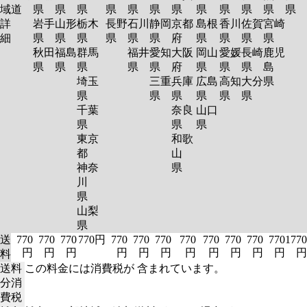
域
道
県
県
県
県
県
県
県
県
県
県
県
県
詳
岩手
山形
栃木
長野
石川
静岡
京都
島根
香川
佐賀
宮崎
細
県
県
県
県
県
県
府
県
県
県
県
秋田
福島
群馬
福井
愛知
大阪
岡山
愛媛
長崎
鹿児
県
県
県
県
県
府
県
県
県
島
埼玉
三重
兵庫
広島
高知
大分
県
県
県
県
県
県
県
千葉
奈良
山口
県
県
県
東京
和歌
都
山
神奈
県
川
県
山梨
県
送
770
770
770
770円
770
770
770
770
770
770
770
770
1770
円
円
円
円
円
円
円
円
円
円
円
円
料
送料
この料金には消費税が 含まれています。
分消
費税