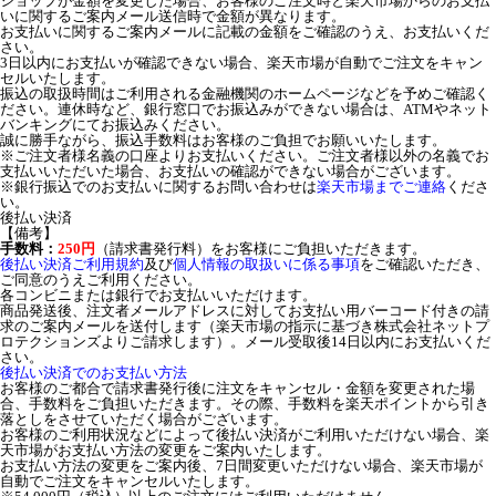
ショップが金額を変更した場合、お客様のご注文時と楽天市場からのお支払
いに関するご案内メール送信時で金額が異なります。
お支払いに関するご案内メールに記載の金額をご確認のうえ、お支払いくだ
さい。
3日以内にお支払いが確認できない場合、楽天市場が自動でご注文をキャン
セルいたします。
振込の取扱時間はご利用される金融機関のホームページなどを予めご確認く
ださい。連休時など、銀行窓口でお振込みができない場合は、ATMやネット
バンキングにてお振込みください。
誠に勝手ながら、振込手数料はお客様のご負担でお願いいたします。
※ご注文者様名義の口座よりお支払いください。ご注文者様以外の名義でお
支払いいただいた場合、お支払いの確認ができない場合がございます。
※銀行振込でのお支払いに関するお問い合わせは
楽天市場までご連絡
くださ
い。
後払い決済
【備考】
手数料：
250円
（請求書発行料）をお客様にご負担いただきます。
後払い決済ご利用規約
及び
個人情報の取扱いに係る事項
をご確認いただき、
ご同意のうえご利用ください。
各コンビニまたは銀行でお支払いいただけます。
商品発送後、注文者メールアドレスに対してお支払い用バーコード付きの請
求のご案内メールを送付します（楽天市場の指示に基づき株式会社ネットプ
ロテクションズよりご請求します）。メール受取後14日以内にお支払いくだ
さい。
後払い決済でのお支払い方法
お客様のご都合で請求書発行後に注文をキャンセル・金額を変更された場
合、手数料をご負担いただきます。その際、手数料を楽天ポイントから引き
落としをさせていただく場合がございます。
お客様のご利用状況などによって後払い決済がご利用いただけない場合、楽
天市場がお支払い方法の変更をご案内いたします。
お支払い方法の変更をご案内後、7日間変更いただけない場合、楽天市場が
自動でご注文をキャンセルいたします。