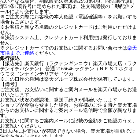
払いとなる場合、割賦販売法第30条2の3第4項、同法施行規則
第54条1項各号に定められた事項は、注文確認後の自動配信メ
ールにより交付します。
※ご注文の際にお客様の本人確認（電話確認等）をお願いする
場合もございます。
※お客様と異なる名義のクレジットカードはご利用いただけま
せん。
※決済システム上、クレジットカード利用控は発行しておりま
せん。
※クレジットカードでのお支払いに関するお問い合わせは
楽天
市場までご連絡
ください。
銀行振込
【振込先】楽天銀行（ラクテンギンコウ）楽天市場支店（ラク
テンイチバシテン） 普通 2165646 ラクテン（ＮＥＳＴホクオ
ウモタ゛ンナインテリアサ゛ツカ
※この口座の権利は楽天グループ株式会社が保有しています。
【備考】
ご注文後、お支払いに関するご案内メールを楽天市場からお送
りいたします。
お支払い状況の確認後、発送手続きが開始いたします。
ショップが金額を変更した場合、お客様のご注文時と楽天市場
からのお支払いに関するご案内メール送信時で金額が異なりま
す。
お支払いに関するご案内メールに記載の金額をご確認のうえ、
お支払いください。
3日以内にお支払いが確認できない場合、楽天市場が自動でご
注文をキャンセルいたします。