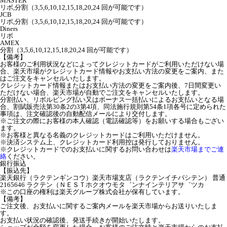
MASTER
リボ,分割（3,5,6,10,12,15,18,20,24 回が可能です）
JCB
リボ,分割（3,5,6,10,12,15,18,20,24 回が可能です）
Diners
リボ
AMEX
分割（3,5,6,10,12,15,18,20,24 回が可能です）
【備考】
お客様のご利用状況などによってクレジットカードがご利用いただけない場
合、楽天市場がクレジットカード情報やお支払い方法の変更をご案内、また
はご注文をキャンセルいたします。
クレジットカード情報またはお支払い方法の変更をご案内後、7日間変更い
ただけない場合、楽天市場が自動でご注文をキャンセルいたします。
分割払い、リボルビング払い又はボーナス一括払いによるお支払いとなる場
合、割賦販売法第30条2の3第4項、同法施行規則第54条1項各号に定められた
事項は、注文確認後の自動配信メールにより交付します。
※ご注文の際にお客様の本人確認（電話確認等）をお願いする場合もござい
ます。
※お客様と異なる名義のクレジットカードはご利用いただけません。
※決済システム上、クレジットカード利用控は発行しておりません。
※クレジットカードでのお支払いに関するお問い合わせは
楽天市場までご連
絡
ください。
銀行振込
【振込先】
楽天銀行（ラクテンギンコウ）楽天市場支店（ラクテンイチバシテン） 普通
2165646 ラクテン（ＮＥＳＴホクオウモタ゛ンナインテリアサ゛ツカ
※この口座の権利は楽天グループ株式会社が保有しています。
【備考】
ご注文後、お支払いに関するご案内メールを楽天市場からお送りいたしま
す。
お支払い状況の確認後、発送手続きが開始いたします。