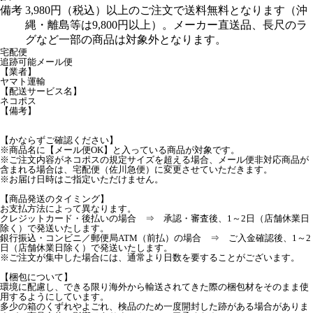
備考
3,980円（税込）以上のご注文で送料無料となります（沖
縄・離島等は9,800円以上）。メーカー直送品、長尺のラ
グなど一部の商品は対象外となります。
宅配便
追跡可能メール便
【業者】
ヤマト運輸
【配送サービス名】
ネコポス
【備考】
【かならずご確認ください】
※商品名に【メール便OK】と入っている商品が対象です。
※ご注文内容がネコポスの規定サイズを超える場合、メール便非対応商品が
含まれる場合は、宅配便（佐川急便）に変更させていただきます。
※お届け日時はご指定いただけません。
【商品発送のタイミング】
お支払方法によって異なります。
クレジットカード・後払いの場合 ⇒ 承認・審査後、1～2日（店舗休業日
除く）で発送いたします。
銀行振込・コンビニ／郵便局ATM（前払）の場合 ⇒ ご入金確認後、1～2
日（店舗休業日除く）で発送いたします。
※ご注文が集中した場合には、通常より日数を要することがございます。
【梱包について】
環境に配慮し、できる限り海外から輸送されてきた際の梱包材をそのまま使
用するようにしています。
多少の箱のくずれやよごれ、検品のため一度開封した跡がある場合がありま