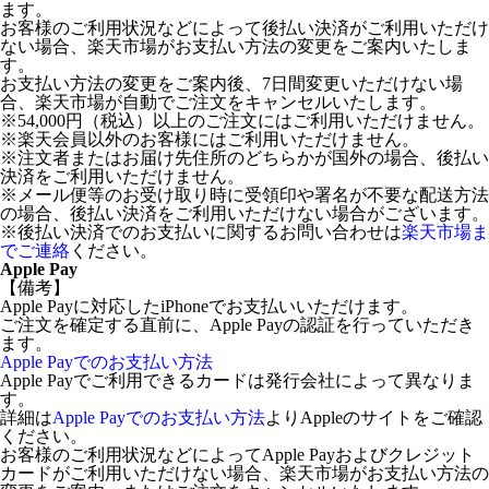
ます。
お客様のご利用状況などによって後払い決済がご利用いただけ
ない場合、楽天市場がお支払い方法の変更をご案内いたしま
す。
お支払い方法の変更をご案内後、7日間変更いただけない場
合、楽天市場が自動でご注文をキャンセルいたします。
※54,000円（税込）以上のご注文にはご利用いただけません。
※楽天会員以外のお客様にはご利用いただけません。
※注文者またはお届け先住所のどちらかが国外の場合、後払い
決済をご利用いただけません。
※メール便等のお受け取り時に受領印や署名が不要な配送方法
の場合、後払い決済をご利用いただけない場合がございます。
※後払い決済でのお支払いに関するお問い合わせは
楽天市場ま
でご連絡
ください。
Apple Pay
【備考】
Apple Payに対応したiPhoneでお支払いいただけます。
ご注文を確定する直前に、Apple Payの認証を行っていただき
ます。
Apple Payでのお支払い方法
Apple Payでご利用できるカードは発行会社によって異なりま
す。
詳細は
Apple Payでのお支払い方法
よりAppleのサイトをご確認
ください。
お客様のご利用状況などによってApple Payおよびクレジット
カードがご利用いただけない場合、楽天市場がお支払い方法の