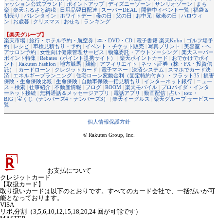
ァッション公式ブランド
|
ポイントアップ
|
ディズニーゾーン
|
サンリオゾーン
|
まち
楽
|
楽天ふるさと納税
|
日用品翌日配達
|
スーパーDEAL
|
開催中イベント一覧
|
福袋＆
初売り
|
バレンタイン
|
ホワイトデー
|
母の日
|
父の日
|
お中元
|
敬老の日
|
ハロウィ
ン
|
お歳暮
|
クリスマス
|
おせち
|
ランキング
【楽天グループ】
楽天市場
|
旅行・ホテル予約・航空券
|
本・DVD・CD
|
電子書籍 楽天Kobo
|
ゴルフ場予
約
|
レシピ
|
車検見積もり・予約
|
イベント・チケット販売
|
写真プリント
|
美容室・ヘ
アサロン予約
|
女性向け健康管理サービス
|
物流委託・アウトソーシング
|
楽天スーパー
ポイント特集
|
Rebates（ポイント提携サイト）
|
楽天ポイントカード
|
おでかけでポイ
ント
|
Rakuten Fashion
|
地方競馬
|
競輪
|
アフィリエイト
|
ネット証券（株・FX・投資信
託）
|
カードローン
|
クレジットカード
|
電子マネー
|
決済システム
|
スマホでカード決
済
|
エネルギープランニング
|
住宅ローン変動金利（固定特約付き）・フラット35
|
損害
保険・生命保険比較
|
生命保険
|
自動車保険一括見積もり
|
インターネット銀行
|
ニュー
ス・検索
|
仕事紹介
|
不動産情報
|
ブログ
|
ROOM
|
楽天モバイル
|
プロバイダ・インタ
ーネット接続
|
無料通話＆メッセージアプリ
|
電話アプリ
|
動画配信
|
占い
|
toto・
BIG
|
宝くじ（ナンバーズ4・ナンバーズ3）
|
楽天イーグルス
|
楽天グループ サービス一
覧
個人情報保護方針
© Rakuten Group, Inc.
お支払について
クレジットカード
【取扱カード】
取り扱いカードは以下のとおりです。すべてのカード会社で、一括払いが可
能となっております。
VISA
リボ,分割（3,5,6,10,12,15,18,20,24 回が可能です）