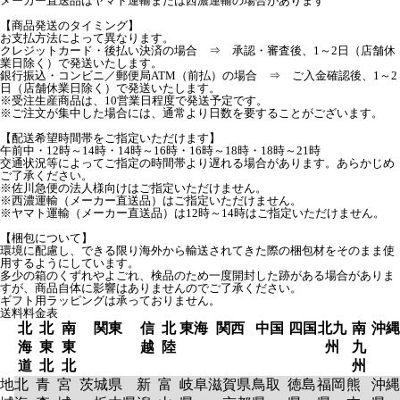
メーカー直送品はヤマト運輸または西濃運輸の場合があります
【商品発送のタイミング】
お支払方法によって異なります。
クレジットカード・後払い決済の場合 ⇒ 承認・審査後、1～2日（店舗休
業日除く）で発送いたします。
銀行振込・コンビニ／郵便局ATM（前払）の場合 ⇒ ご入金確認後、1～2
日（店舗休業日除く）で発送いたします。
※受注生産商品は、10営業日程度で発送予定です。
※ご注文が集中した場合には、通常より日数を要することがございます。
【配送希望時間帯をご指定いただけます】
午前中・12時～14時・14時～16時・16時～18時・18時～21時
交通状況等によってご指定の時間帯より遅れる場合があります。あらかじめ
ご了承ください。
※佐川急便の法人様向けはご指定いただけません。
※西濃運輸（メーカー直送品）はご指定いただけません。
※ヤマト運輸（メーカー直送品）は12時～14時はご指定いただけません。
【梱包について】
環境に配慮し、できる限り海外から輸送されてきた際の梱包材をそのまま使
用するようにしています。
多少の箱のくずれやよごれ、検品のため一度開封した跡がある場合がありま
すが、商品自体に影響はありませんのでご了承ください。
ギフト用ラッピングは承っておりません。
送料料金表
北
北
南
関東
信
北
東海
関西
中国
四国
北九
南
沖縄
海
東
東
越
陸
州
九
道
北
北
州
地
北
青
宮
茨城県
新
富
岐阜
滋賀県
鳥取
徳島
福岡
熊
沖縄