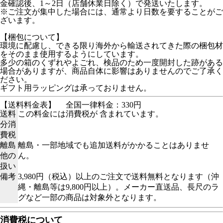
金確認後、1～2日（店舗休業日除く）で発送いたします。
※ご注文が集中した場合には、通常より日数を要することがご
ざいます。
【梱包について】
環境に配慮し、できる限り海外から輸送されてきた際の梱包材
をそのまま使用するようにしています。
多少の箱のくずれやよごれ、検品のため一度開封した跡がある
場合がありますが、商品自体に影響はありませんのでご了承く
ださい。
ギフト用ラッピングは承っておりません。
【送料料金表】
全国一律料金：330円
送料
この料金には消費税が 含まれています。
分消
費税
離島
離島・一部地域でも追加送料がかかることはありませ
他の
ん。
扱い
備考
3,980円（税込）以上のご注文で送料無料となります（沖
縄・離島等は9,800円以上）。メーカー直送品、長尺のラ
グなど一部の商品は対象外となります。
消費税について