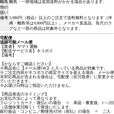
離島
離島・一部地域は追加送料がかかる場合があります。
他の
扱い
備考
3,980円（税込）以上のご注文で送料無料となります（沖
縄・離島等は9,800円以上）。メーカー直送品、長尺のラ
グなど一部の商品は対象外となります。
宅配便
追跡可能メール便
【業者】 ヤマト運輸
【配送サービス名】ネコポス
【備考】
【かならずご確認ください】
※商品名に【メール便OK】と入っている商品が対象です。
※ご注文内容がネコポスの規定サイズを超える場合、メール便
非対応商品が含まれる場合は、宅配便（佐川急便）に変更させ
ていただきます。
※お届け日時はご指定いただけません。
【商品発送のタイミング】
お支払方法によって異なります。
クレジットカード・後払いの場合 ⇒ 承認・審査後、1～2日
（店舗休業日除く）で発送いたします。
銀行振込・コンビニ／郵便局ATM（前払）の場合 ⇒ ご入