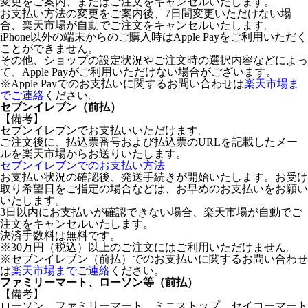
変更をご案内、またはご注文をキャンセルいたします。
お支払い方法の変更をご案内後、7日間変更いただけない場
合、楽天市場が自動でご注文をキャンセルいたします。
iPhone以外の端末からのご購入時はApple Payをご利用いただく
ことができません。
その他、ショップの設定状況やご注文時の選択内容などによっ
て、Apple Payがご利用いただけない場合がございます。
※Apple Payでのお支払いに関するお問い合わせは
楽天市場ま
でご連絡
ください。
セブンイレブン（前払）
【備考】
セブンイレブンでお支払いいただけます。
ご注文後に、払込票番号および払込票のURLを記載したメー
ルを楽天市場からお送りいたします。
セブンイレブンでのお支払い方法
お支払い状況の確認後、発送手続きが開始いたします。お受け
取り希望日をご指定の場合などは、お早めのお支払いをお願い
いたします。
3日以内にお支払いが確認できない場合、楽天市場が自動でご
注文をキャンセルいたします。
決済手数料は無料です。
※30万円（税込）以上のご注文にはご利用いただけません。
※セブンイレブン（前払）でのお支払いに関するお問い合わせ
は
楽天市場までご連絡
ください。
ファミリーマート、ローソン等（前払）
【備考】
ローソン、ファミリーマート、ミニストップ、セイコーマート