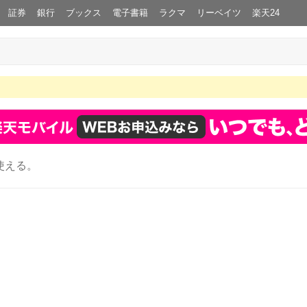
証券
銀行
ブックス
電子書籍
ラクマ
リーベイツ
楽天24
使える。