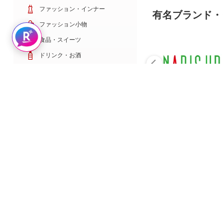
ファッション・インナー
有名ブランド・
ファッション小物
Rakuten AIで探す
食品・スイーツ
ドリンク・お酒
日用雑貨・キッチン用品
コスメ・健康・医薬品
キッズ・ベビー・玩具
家電・TV・カメラ
PC・スマホ・通信
スポーツ・ゴルフ
車・バイク
インテリア・寝具・収納
ペット・花・DIY工具
サービス・リフォーム