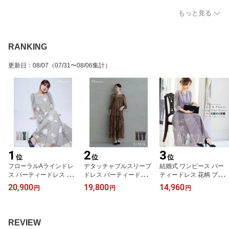
チャコール
もっと見る
RANKING
更新日
：
08/07
（07/31〜08/06集計）
1
2
3
位
位
位
フローラルAラインドレ
デタッチャブルスリーブ
結婚式 ワンピース パー
ス パーティードレス 結
ドレス パーティードレス
ティードレス 花柄 プリ
婚式 花柄 立体 刺繍 チュ
結婚式 ワンピース スパ
ーツ チュール ロング 総
20,900
19,800
14,960
円
円
円
ール フレア 袖あり 半袖
ンコール 花柄 刺繍 レー
レース 透け感 ウエスト
妊婦 マタニティ 体型カ
ス チュール Aライン ロ
ゴム 大きいサイズ 小さ
バー お呼ばれ パーティ
ング丈 七分袖 お呼ばれ
いサイズ 7分袖 袖あり オ
ー 二次会 披露宴 謝恩会
パーティー 二次会 披露
ケージョン 1.5次会 春 夏
REVIEW
成人式 同窓会 卒業式 フ
宴 謝恩会 成人式 同窓会
秋 冬 パーティドレス 二