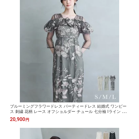
ブルーミングフラワードレス パーティードレス 結婚式 ワンピー
ス 刺繍 花柄 レース オフショルダー チュール 七分袖 Iライン お
呼ばれ パーティー 二次会 披露宴 謝恩会 成人式 同窓会 卒業式 フ
20,900
円
ォーマル オケージョンドレス 春 夏 秋 冬 ベージュ カーキ チャコ
ール