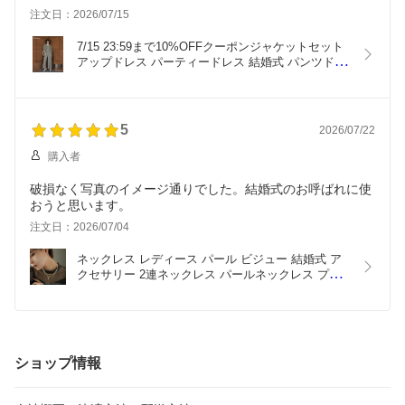
スタッフさんに丁寧に対応していただき、すぐにMサイズが
注文日：2026/07/15
届きました。
チャコールのカラーも素敵で、着るのが楽しみです。
7/15 23:59まで10%OFFクーポンジャケットセット
アップドレス パーティードレス 結婚式 パンツドレ
ス オールインワン ジャケット 2点セット ワイドパ
ンツ スリット 羽織 長袖 無地 お呼ばれ パーティー 
二次会 披露宴 謝恩会 成人式 同窓会 入学式 卒業式 
フォーマル
5
2026/07/22
購入者
破損なく写真のイメージ通りでした。結婚式のお呼ばれに使
おうと思います。
注文日：2026/07/04
ネックレス レディース パール ビジュー 結婚式 ア
クセサリー 2連ネックレス パールネックレス プレ
ゼント ジュエリー ゴールド パーティー 大人 フォ
ーマル 二次会 お呼ばれ パーティ 卒業式 入学式
ショップ情報