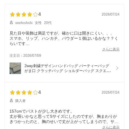
ォーマル オケージョンド
卒業式 フォーマル オケ
次会 謝恩会 レース 成人
レス 春 夏 秋 冬 S M L 黒
ージョンドレス 春 夏 秋
式 同窓会 体型カバー 入
オレンジ グレー グリー
冬 S M L 黒 グレー ブラ
学式 卒業式
4
2026/07/24
ン
ウン
umeboshishi
女性
20代
見た目や装飾は満足ですが、確かに口は開きにくい、、、
スマホ、リップ、ハンカチ、パウダー１個はいるかな？？く
らいです
夏の結婚式で日焼け止めなども持っていきたいですが、あま
さらに表示
注文日：2026/07/09
2way刺繍デザインハンドバッグ パーティーバッグ 
がま口 クラッチバッグ ショルダーバッグ スクエア 
斜めがけ 肩掛け チェーン 華やか 大人 レディース 
結婚式 お呼ばれ 二次会 披露宴 謝恩会 成人式 同窓
会 卒業式 フォーマル オケージョン ブラック 黒 ベ
ージュ シルバー
4
2026/07/24
購入者
157cmでバストが少し大きめです。
丈が長いかなと思ってSサイズにしたのですが、胸まわりが
きつかったのと、胸のせいで丈が上がってしまうので、サイ
ズを交換をおねがいしました。
さらに表示