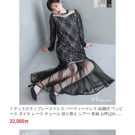
ミディスカラップレースドレス パーティードレス 結婚式 ワンピ
ース ダイヤ レース チュール 切り替え シアー 長袖 お呼ばれ パー
ティー 二次会 披露宴 謝恩会 成人式 同窓会 卒業式 フォーマル オ
22,000
円
ケージョンドレス 花嫁 ウェディング 前撮り 春 夏 秋 冬 黒 白 ベ
ージュ