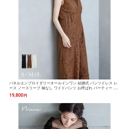
パネルエンブロイダリーオールインワン 結婚式 パンツドレス レ
ース ノースリーブ 袖なし ワイドパンツ お呼ばれ パーティー 二
次会 披露宴 謝恩会 成人式 同窓会 入学式 卒業式 フォーマル オケ
19,800
円
ージョンドレス リゾート 普段使い 花嫁 前撮り 春 夏 秋 冬 黒 白
ブラウン