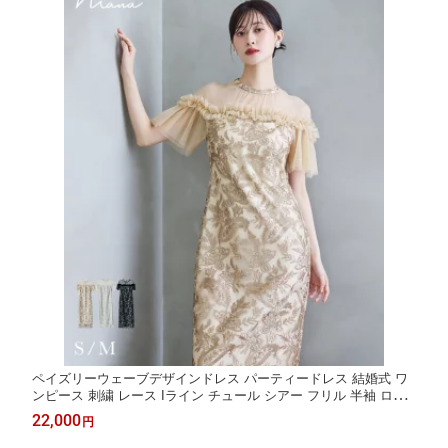
ペイズリーウェーブデザインドレス パーティードレス 結婚式 ワ
ンピース 刺繍 レース Iライン チュール シアー フリル 半袖 ロン
グ丈 お呼ばれ パーティー 二次会 披露宴 謝恩会 成人式 同窓会 卒
22,000
円
業式 フォーマル オケージョンドレス S M 春 夏 秋 冬 黒 ベージ
ュ グレージュ