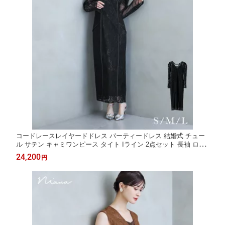
コードレースレイヤードドレス パーティードレス 結婚式 チュー
ル サテン キャミワンピース タイト Iライン 2点セット 長袖 ロン
グ丈 お呼ばれ パーティー 二次会 披露宴 謝恩会 成人式 同窓会 卒
24,200
円
業式 フォーマル セレモニー オケージョンドレス 春 秋 冬 S M L
黒 ブラック