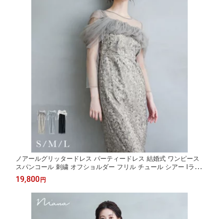
ノアールグリッタードレス パーティードレス 結婚式 ワンピース
スパンコール 刺繍 オフショルダー フリル チュール シアー Iライ
ン 長袖 お呼ばれ パーティー 二次会 披露宴 謝恩会 成人式 同窓会
19,800
円
卒業式 フォーマル オケージョンドレス 春 夏 秋 冬 黒 ベージュ
グレー