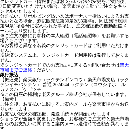
クレジットカード情報またはお支払い方法の変更をご案内後、
7日間変更いただけない場合、楽天市場が自動でご注文をキャ
ンセルいたします。
分割払い、リボルビング払い又はボーナス一括払いによるお支
払いとなる場合、割賦販売法第30条2の3第4項、同法施行規則
第54条1項各号に定められた事項は、注文確認後の自動配信メ
ールにより交付します。
※ご注文の際にお客様の本人確認（電話確認等）をお願いする
場合もございます。
※お客様と異なる名義のクレジットカードはご利用いただけま
せん。
※決済システム上、クレジットカード利用控は発行しておりま
せん。
※クレジットカードでのお支払いに関するお問い合わせは
楽天
市場までご連絡
ください。
銀行振込
【振込先】楽天銀行（ラクテンギンコウ）楽天市場支店（ラク
テンイチバシテン） 普通 2024244 ラクテン（コウシキホ゛ル
カノスハ゜ケ゛ツチ
※この口座の権利は楽天グループ株式会社が保有しています。
【備考】
ご注文後、お支払いに関するご案内メールを楽天市場からお送
りいたします。
お支払い状況の確認後、発送手続きが開始いたします。
ショップが金額を変更した場合、お客様のご注文時と楽天市場
からのお支払いに関するご案内メール送信時で金額が異なりま
す。