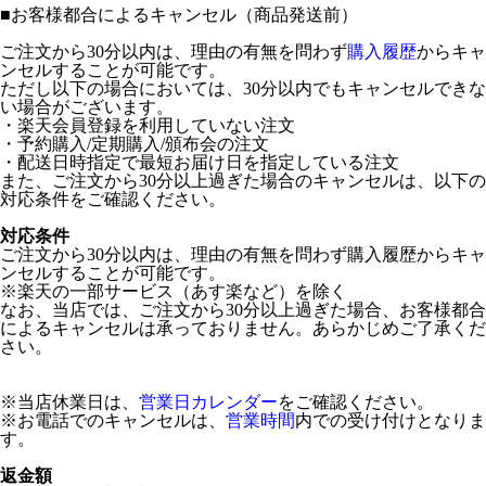
■
お客様都合によるキャンセル（商品発送前）
ご注文から30分以内は、理由の有無を問わず
購入履歴
からキャ
ンセルすることが可能です。
ただし以下の場合においては、30分以内でもキャンセルできな
い場合がございます。
・楽天会員登録を利用していない注文
・予約購入/定期購入/頒布会の注文
・配送日時指定で最短お届け日を指定している注文
また、ご注文から30分以上過ぎた場合のキャンセルは、以下の
対応条件をご確認ください。
対応条件
ご注文から30分以内は、理由の有無を問わず購入履歴からキャ
ンセルすることが可能です。
※楽天の一部サービス（あす楽など）を除く
なお、当店では、ご注文から30分以上過ぎた場合、お客様都合
によるキャンセルは承っておりません。あらかじめご了承くだ
さい。
※当店休業日は、
営業日カレンダー
をご確認ください。
※お電話でのキャンセルは、
営業時間
内での受け付けとなりま
す。
返金額