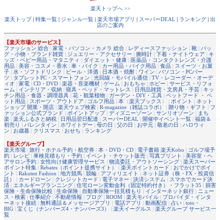
楽天トップへ >>
楽天トップ
|
特集一覧
|
ジャンル一覧
|
楽天市場アプリ
|
スーパーDEAL
|
ランキング
|
出
店のご案内
【楽天市場のサービス】
ファッション 総合
|
家電・パソコン・カメラ 総合
|
レディースファッション
|
靴
|
バッ
グ・小物・ブランド雑貨
|
ジュエリー・アクセサリー
|
腕時計
|
下着・ナイトウェア
|
キ
ッズ・ベビー用品・マタニティ
|
ダイエット・健康
|
医薬品・コンタクトレンズ・介護
用品
|
美容・コスメ・香水
|
車・バイク
|
カー用品・バイク用品
|
食品
|
スイーツ・お菓
子
|
水・ソフトドリンク
|
ビール・洋酒
|
日本酒・焼酎
|
ワイン
|
パソコン・PCパー
ツ
|
タブレットPC・スマートフォン
|
光回線・モバイル通信
|
TV・レコーダー・オーデ
ィオ
|
家電
|
CD・DVD
|
楽器・音楽機材
|
ゲーム
|
おもちゃ
|
ホビー
|
サービス・リフォ
ーム
|
インテリア・収納
|
寝具・ベッド・マットレス
|
日用品雑貨・文房具・手芸
|
キッ
チン用品・食器・調理器具
|
花・観葉植物
|
ガーデン・DIY・工具
|
ペットフード ・ ペ
ット用品
|
スポーツ・アウトドア
|
ゴルフ用品
|
本
（
楽天ブックス
） |
ポイント
|
ネット
ショップ 開業・開店
|
楽天ウェブ検索
|
R-magazine（雑誌コラボ）
|
贈り物・ギフト
|
フ
ァッション公式ブランド
|
ポイントアップ
|
ディズニーゾーン
|
サンリオゾーン
|
まち
楽
|
楽天ふるさと納税
|
日用品翌日配達
|
スーパーDEAL
|
開催中イベント一覧
|
福袋＆
初売り
|
バレンタイン
|
ホワイトデー
|
母の日
|
父の日
|
お中元
|
敬老の日
|
ハロウィ
ン
|
お歳暮
|
クリスマス
|
おせち
|
ランキング
【楽天グループ】
楽天市場
|
旅行・ホテル予約・航空券
|
本・DVD・CD
|
電子書籍 楽天Kobo
|
ゴルフ場予
約
|
レシピ
|
車検見積もり・予約
|
イベント・チケット販売
|
写真プリント
|
美容室・ヘ
アサロン予約
|
女性向け健康管理サービス
|
物流委託・アウトソーシング
|
楽天スーパー
ポイント特集
|
Rebates（ポイント提携サイト）
|
楽天ポイントカード
|
おでかけでポイ
ント
|
Rakuten Fashion
|
地方競馬
|
競輪
|
アフィリエイト
|
ネット証券（株・FX・投資信
託）
|
カードローン
|
クレジットカード
|
電子マネー
|
決済システム
|
スマホでカード決
済
|
エネルギープランニング
|
住宅ローン変動金利（固定特約付き）・フラット35
|
損害
保険・生命保険比較
|
生命保険
|
自動車保険一括見積もり
|
インターネット銀行
|
ニュー
ス・検索
|
仕事紹介
|
不動産情報
|
ブログ
|
ROOM
|
楽天モバイル
|
プロバイダ・インタ
ーネット接続
|
無料通話＆メッセージアプリ
|
電話アプリ
|
動画配信
|
占い
|
toto・
BIG
|
宝くじ（ナンバーズ4・ナンバーズ3）
|
楽天イーグルス
|
楽天グループ サービス一
覧