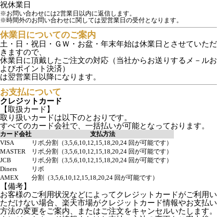
祝
休業日
※お問い合わせには2営業日以内に返信します。
※時間外のお問い合わせに関しては翌営業日の受付となります。
休業日についてのご案内
土・日・祝日・ＧＷ・お盆・年末年始は休業日とさせていただ
きますので、
休業日に頂戴したご注文の対応（当社からお送りするメ－ルお
よびポイント決済）
は翌営業日以降になります。
お支払について
クレジットカード
【取扱カード】
取り扱いカードは以下のとおりです。
すべてのカード会社で、一括払いが可能となっております。
カード会社
支払方法
VISA
リボ,分割（3,5,6,10,12,15,18,20,24 回が可能です）
MASTER
リボ,分割（3,5,6,10,12,15,18,20,24 回が可能です）
JCB
リボ,分割（3,5,6,10,12,15,18,20,24 回が可能です）
Diners
リボ
AMEX
分割（3,5,6,10,12,15,18,20,24 回が可能です）
【備考】
お客様のご利用状況などによってクレジットカードがご利用い
ただけない場合、楽天市場がクレジットカード情報やお支払い
方法の変更をご案内、またはご注文をキャンセルいたします。