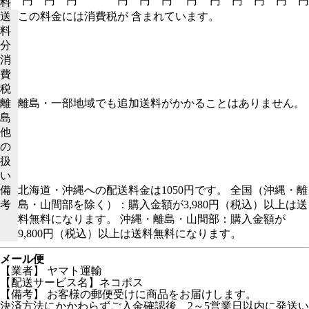
円
円
円
円
円
円
円
円
円
円
円
円
料
送
この料金には消費税が 含まれています。
料
分
消
費
税
離
離島・一部地域でも追加送料がかかることはありません。
島
他
の
扱
い
備
北海道・沖縄への配送料金は1050円です。 全国（沖縄・離
考
島・山間部を除く）：購入金額が3,980円（税込）以上は送
料無料になります。 沖縄・離島・山間部：購入金額が
9,800円（税込）以上は送料無料になります。
メール便
【業者】 ヤマト運輸
【配送サービス名】ネコポス
【備考】
お客様の郵便受けに商品をお届けします。
決済方法にかかわらずご入金確認後、2～5営業日以内に発送い