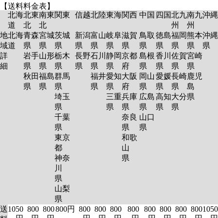
【送料料金表】
北海
北東
南東
関東
信越
北陸
東海
関西
中国
四国
北九
南九
沖縄
道
北
北
州
州
地
北海
青森
宮城
茨城
新潟
富山
岐阜
滋賀
鳥取
徳島
福岡
熊本
沖縄
域
道
県
県
県
県
県
県
県
県
県
県
県
県
詳
岩手
山形
栃木
長野
石川
静岡
京都
島根
香川
佐賀
宮崎
細
県
県
県
県
県
県
府
県
県
県
県
秋田
福島
群馬
福井
愛知
大阪
岡山
愛媛
長崎
鹿児
県
県
県
県
県
府
県
県
県
島
埼玉
三重
兵庫
広島
高知
大分
県
県
県
県
県
県
県
千葉
奈良
山口
県
県
県
東京
和歌
都
山
神奈
県
川
県
山梨
県
送
1050
800
800
800円
800
800
800
800
800
800
800
800
1050