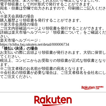
商品発送後、楽天市場にてお支払いが確定となりましたら、
電子領収書としてPDF形式で発行することができます。
宛名・但書は空欄で出力されますので、印刷後にご記入くださ
い。
※楽天会員様の場合
購入履歴より領収書を発行することができます。
※楽天非会員様の場合
ご注文内容確認ページより領収書を発行することができます。
詳細は楽天市場ヘルプページ「領収書について」をご確認くだ
さい。
楽天市場ヘルプページ：
https://ichiba.faq.rakuten.net/detail/000006734
「後払い決済」の場合
お支払いの際に店頭より領収書が発行されます。大切に保管し
てください。
税法上、コンビニからお受取りの領収書が正式な領収書となり
ます。
※ご注文者様のお名前が領収書の宛名となります。
※会社名の領収書が必要な場合は、ご注文者様名を会社名にし
てご注文ください。