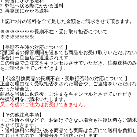
1. 発送にかかる送料
2. 弊社へ戻る際にかかる送料
3. 再発送にかかる送料
上記3つ分の送料を全て足した金額をご請求させて頂きます。
※※※※※※※長期不在・受け取り拒否について
※※※※※※※
【長期不在時の対応について 】
宅配業者の保管期間を過ぎても商品をお受け取りいただけない
場合は一旦当店に返送されます。
この時点でご注文をキャンセルさせていただき、往復送料のみ
をご請求させていただきます。
【 代金引換商品の長期不在・受取拒否時の対応について 】
正当な理由なく受取拒否をされた場合や、ご連絡をいただけな
かった場合は、
商品を当店に返送後、ご注文をキャンセルとさせていただき、
往復送料をご請求いたします。
又、今後のご注文はお受けできません。
【その他注意事項】
・ご住所不明などで、お届けできない場合も往復送料をご請求
させて頂きます。
・送料無料の表記がある商品でも実際は当店にて送料を負担し
ておりますので、実費分をご請求いたします。