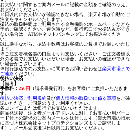
お支払いに関するご案内メールに記載の金額をご確認のうえ、
お支払いください。
14日以内にお支払いが確認できない場合、楽天市場が自動でご
注文をキャンセルいたします。
振込の取扱時間はご利用される金融機関のホームページなどを
予めご確認ください。連休時など、銀行窓口でお振込みができ
ない場合は、ATMやネットバンキングにてお振込みくださ
い。
誠に勝手ながら、振込手数料はお客様のご負担でお願いいたし
ます。
※ご注文者様名義の口座よりお支払いください。ご注文者様以
外の名義でお支払いいただいた場合、お支払いの確認ができな
い場合がございます。
※銀行振込でのお支払いに関するお問い合わせは
楽天市場まで
ご連絡
ください。
後払い決済
【備考】
手数料：
250円
（請求書発行料）をお客様にご負担いただきま
す。
後払い決済ご利用規約
及び
個人情報の取扱いに係る事項
をご確
認いただき、ご同意のうえご利用ください。
各コンビニまたは銀行でお支払いいただけます。
商品発送後、注文者メールアドレスに対してお支払い用バーコ
ード付きの請求のご案内メールを送付します（楽天市場の指示
に基づき株式会社ネットプロテクションズよりご請求しま
す）。メール受取後14日以内にお支払いください。