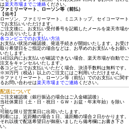
は
楽天市場までご連絡
ください。
ファミリーマート、ローソン等（前払）
【備考】
ローソン、ファミリーマート、ミニストップ、セイコーマート
でお支払いいただけます。
ご注文後に、お支払い受付番号を記載したメールを楽天市場か
らお送りいたします。
各コンビニでのお支払い方法
お支払い状況の確認後、発送手続きが開始いたします。お受け
取り希望日をご指定の場合などは、お早めのお支払いをお願い
いたします。
14日以内にお支払いが確認できない場合、楽天市場が自動でご
注文をキャンセルいたします。
各コンビニでお支払いいただく場合、決済手数料は無料です。
※30万円（税込）以上のご注文にはご利用いただけません。
※ファミリーマート、ローソン等（前払）でのお支払いに関す
るお問い合わせは
楽天市場までご連絡
ください。
配送について
ご注文確認後（銀行振込の場合はご入金確認後）、
当社休業日（土・日・祝日・ＧＷ・お盆・年末年始）を除い
て、
可能な限り翌営業日に出荷いたします。
到着には、近距離の場合１日、遠距離の場合２日かかります。
それ以後で配送希望日が御座いましたら備考欄にお書き下さ
い。