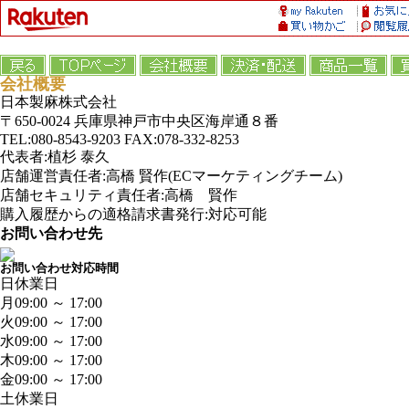
会社概要
日本製麻株式会社
〒650-0024 兵庫県神戸市中央区海岸通８番
TEL:080-8543-9203 FAX:078-332-8253
代表者:植杉 泰久
店舗運営責任者:高橋 賢作(ECマーケティングチーム)
店舗セキュリティ責任者:高橋 賢作
購入履歴からの適格請求書発行:対応可能
お問い合わせ先
お問い合わせ対応時間
日
休業日
月
09:00 ～ 17:00
火
09:00 ～ 17:00
水
09:00 ～ 17:00
木
09:00 ～ 17:00
金
09:00 ～ 17:00
土
休業日