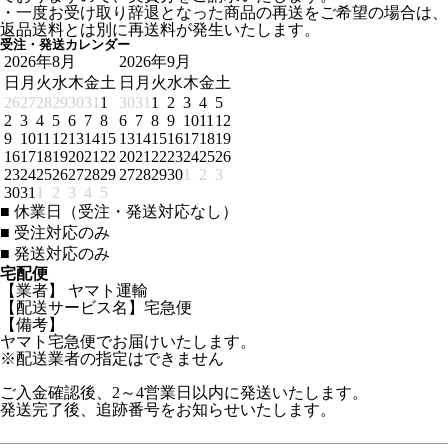
・一度お受け取り辞退となった商品の再送をご希望の場合は、
返品送料とは別に再送料が発生いたします。
受注・発送カレンダー
2026年8月
2026年9月
日
月
火
水
木
金
土
日
月
火
水
木
金
土
26
27
28
29
30
31
1
30
31
1
2
3
4
5
2
3
4
5
6
7
8
6
7
8
9
10
11
12
9
10
11
12
13
14
15
13
14
15
16
17
18
19
16
17
18
19
20
21
22
20
21
22
23
24
25
26
23
24
25
26
27
28
29
27
28
29
30
1
2
3
30
31
1
2
3
4
5
■
休業日（受注・発送対応なし）
■
受注対応のみ
■
発送対応のみ
宅配便
【業者】 ヤマト運輸
【配送サービス名】宅急便
【備考】
ヤマト宅急便でお届けいたします。
※配送業者の指定はできません
ご入金確認後、2～4営業日以内に発送いたします。
発送完了後、追跡番号をお知らせいたします。