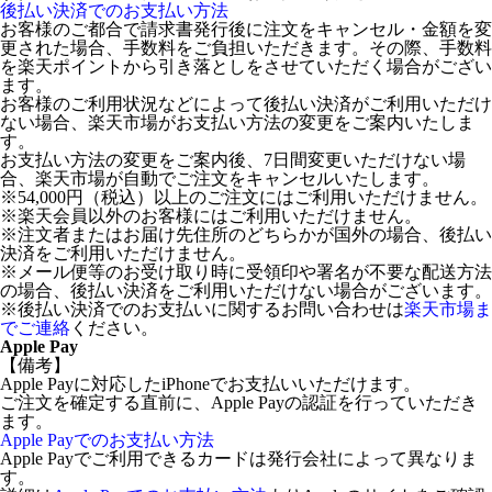
後払い決済でのお支払い方法
お客様のご都合で請求書発行後に注文をキャンセル・金額を変
更された場合、手数料をご負担いただきます。その際、手数料
を楽天ポイントから引き落としをさせていただく場合がござい
ます。
お客様のご利用状況などによって後払い決済がご利用いただけ
ない場合、楽天市場がお支払い方法の変更をご案内いたしま
す。
お支払い方法の変更をご案内後、7日間変更いただけない場
合、楽天市場が自動でご注文をキャンセルいたします。
※54,000円（税込）以上のご注文にはご利用いただけません。
※楽天会員以外のお客様にはご利用いただけません。
※注文者またはお届け先住所のどちらかが国外の場合、後払い
決済をご利用いただけません。
※メール便等のお受け取り時に受領印や署名が不要な配送方法
の場合、後払い決済をご利用いただけない場合がございます。
※後払い決済でのお支払いに関するお問い合わせは
楽天市場ま
でご連絡
ください。
Apple Pay
【備考】
Apple Payに対応したiPhoneでお支払いいただけます。
ご注文を確定する直前に、Apple Payの認証を行っていただき
ます。
Apple Payでのお支払い方法
Apple Payでご利用できるカードは発行会社によって異なりま
す。