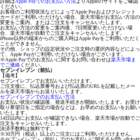
詳細は
Apple Payでのお支払い方法
よりAppleのサイトをご確認
ください。
お客様のご利用状況などによってApple Payおよびクレジット
カードがご利用いただけない場合、楽天市場がお支払い方法の
変更をご案内、またはご注文をキャンセルいたします。
お支払い方法の変更をご案内後、7日間変更いただけない場
合、楽天市場が自動でご注文をキャンセルいたします。
iPhone以外の端末からのご購入時はApple Payをご利用いただく
ことができません。
その他、ショップの設定状況やご注文時の選択内容などによっ
て、Apple Payがご利用いただけない場合がございます。
※Apple Payでのお支払いに関するお問い合わせは
楽天市場ま
でご連絡
ください。
セブンイレブン（前払）
【備考】
セブンイレブンでお支払いいただけます。
ご注文後に、払込票番号および払込票のURLを記載したメー
ルを楽天市場からお送りいたします。
セブンイレブンでのお支払い方法
お支払い状況の確認後、発送手続きが開始いたします。お受け
取り希望日をご指定の場合などは、お早めのお支払いをお願い
いたします。
14日以内にお支払いが確認できない場合、楽天市場が自動でご
注文をキャンセルいたします。
決済手数料は無料です。
※30万円（税込）以上のご注文にはご利用いただけません。
※セブンイレブン（前払）でのお支払いに関するお問い合わせ