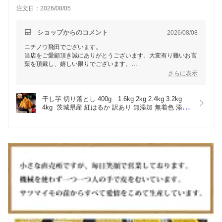
注文日：2026/08/05
ショップからのコメント
2026/08/08
ニチノウ飛田でございます。
当店をご愛顧頂き誠にありがとうございます。大変有り難いお言
葉を頂戴し、嬉しい限りでございます。
今後とも弊社商品をご利用頂けましたら幸いでございます。
さらに表示
お客様のまたのご利用をスタッフ一同心よりお待ちしておりま
す。
干し芋 切り落とし 400g　1.6kg 2kg 2.4kg 3.2kg 
4kg  茨城県産 紅はるか 訳あり 無添加 無着色 添加
物不使用 おやつ わけあり 規格外品 大容量 干しい
も ほしいも ほし芋 芋 国産 送料無料 添加物不使用 
自然食品 食物繊維 和菓子 お菓子 スイーツ