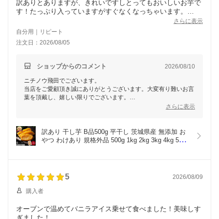
訳ありとありますが、きれいですしとってもおいしいお芋で
す！たっぷり入っていますがすぐなくなっちゃいます。
500gを頼んでいますが、メール便でくるのもありがたいで
さらに表示
す！
自分用｜リピート
注文日：2026/08/05
ショップからのコメント
2026/08/10
ニチノウ飛田でございます。
当店をご愛顧頂き誠にありがとうございます。大変有り難いお言
葉を頂戴し、嬉しい限りでございます。
今後とも弊社商品をご利用頂けましたら幸いでございます。
さらに表示
お客様のまたのご利用をスタッフ一同心よりお待ちしておりま
す。
訳あり 干し芋 B品500g 平干し 茨城県産 無添加 お
やつ わけあり 規格外品 500g 1kg 2kg 3kg 4kg 5kg 
大容量 干しいも ほしいも ほし芋 芋 茨城県産 国産 
送料無料 自然食品 食物繊維 和菓子 お菓子 さつま
いも
5
2026/08/09
購入者
オーブンで温めてバニラアイス乗せて食べました！美味しす
ぎました！