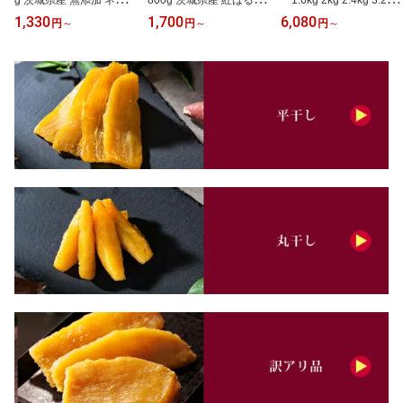
g 茨城県産 無添加 ネコポ
800g 茨城県産 紅はるか
1.6kg 2kg 2.4kg 3.2kg
ス おやつ わけあり 規格
訳あり 無添加 無着色 添
4kg 茨城県産 紅はるか
1,330
1,700
6,080
円
～
円
～
円
～
外品 500g 1kg 干しいも
加物不使用 おやつ わけ
訳あり 無添加 無着色 添
ほしいも ほし芋 芋 茨城
あり 規格外品 大容量 干
加物不使用 おやつ わけ
県産 国産 送料無料 自然
しいも ほしいも ほし芋
あり 規格外品 大容量 干
食品 食物繊維 和菓子 お
芋 国産 送料無料 添加物
しいも ほしいも ほし芋
菓子 さつまいも
不使用 自然食品 食物繊
芋 国産 送料無料 添加物
維 和菓子 お菓子 スイー
不使用 自然食品 食物繊
ツ
維 和菓子 お菓子 スイー
ツ