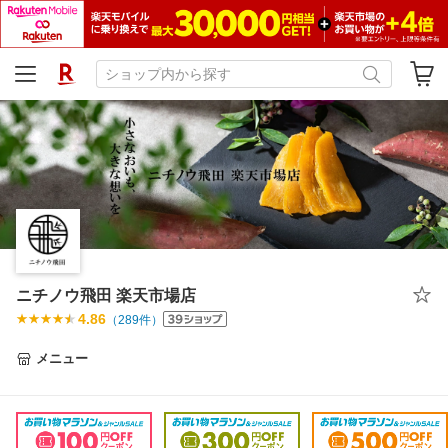
ニチノウ飛田 楽天市場店
4.86
（
289
件）
メニュー