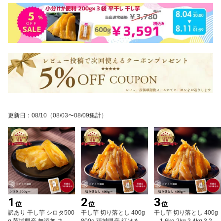
更新日
：
08/10
（08/03〜08/09集計）
1
2
3
位
位
位
訳あり 干し芋 シロタ500
干し芋 切り落とし 400g
干し芋 切り落とし 400g