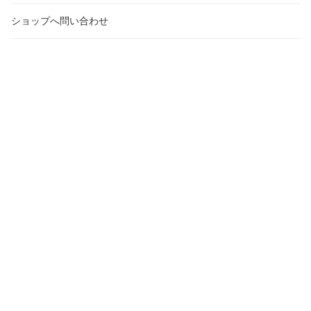
ショップへ問い合わせ
メルマガ登録・変更
受注・発送カレンダー
2026年8月
20
日
月
火
水
木
金
土
日
月
火
26
27
28
29
30
31
1
30
31
1
2
3
4
5
6
7
8
6
7
8
9
10
11
12
13
14
15
13
14
15
16
17
18
19
20
21
22
20
21
22
23
24
25
26
27
28
29
27
28
29
30
31
1
2
3
4
5