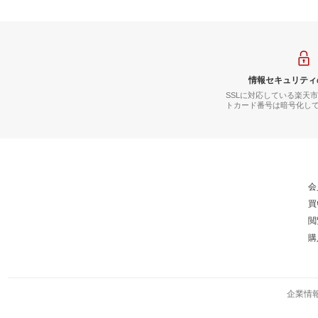
情報セキュリティ
SSLに対応している楽天
トカード番号は暗号化し
会
買
閲
購
企業情