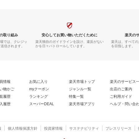
の取り組み
安心してお買い物いただくために
楽天の
市場では、クレジッ
楽天独自のガイドラインを設け、違反がない
楽天は、すべての
て送信されます。
かを日々パトロールしています。
を目指します。
員情報
お気に入り
楽天市場トップ
楽天のサービス
い物かご
myクーポン
ジャンル一覧
出店のご案内
覧履歴
ランキング
特集一覧
ご利用ガイド
入履歴
スーパーDEAL
楽天市場アプリ
ヘルプ・問い合
報
個人情報保護方針
投資家情報
サステナビリティ
プレスリリース