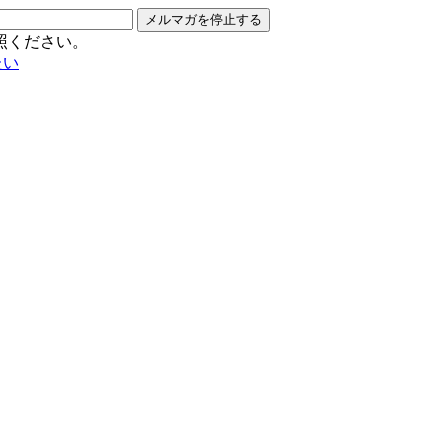
メルマガを停止する
照ください。
たい