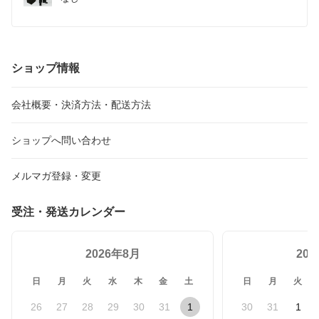
ショップ情報
会社概要・決済方法・配送方法
ショップへ問い合わせ
メルマガ登録・変更
受注・発送カレンダー
2026年8月
20
日
月
火
水
木
金
土
日
月
火
26
27
28
29
30
31
1
30
31
1