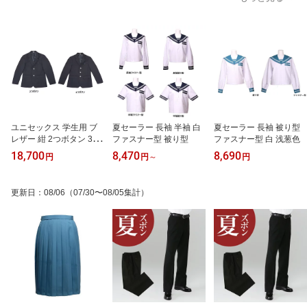
ユニセックス 学生用 ブ
夏セーラー 長袖 半袖 白
夏セーラー 長袖 被り型
レザー 紺 2つボタン 3つ
ファスナー型 被り型
ファスナー型 白 浅葱色
ボタン
18,700
8,470
8,690
円
円
～
円
更新日
：
08/06
（07/30〜08/05集計）