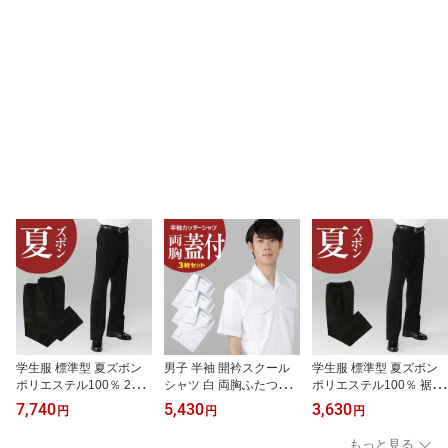
学生服 標準型 夏ズボン
男子 半袖 開衿スクール
学生服 標準型 夏ズボン
ポリエステル100％ 2本
シャツ 白 両胸ふたつき
ポリエステル100％ 裾上
セット 裾直し対応
ポケット 綿55％ ポリエ
げなし
7,740
5,430
3,630
円
円
円
ステル45％ 3枚セット
もっと見る