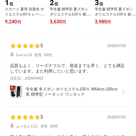
1
2
3
位
位
位
スカート 夏用 浅葱色 ポ
学生服 標準型 夏ズボン
学生服 標準型 夏ズボン
リエステル65％ レーヨ
ポリエステル100％ 裾上
ポリエステル100％ 裾直
ン35％W75-W90
げなし
し対応
9,240
3,630
3,980
円
円
円
5
2026/07/28
Love is All
女性
50代
品質もよく、リーズナブルで、発送までも早く、とても満足
しています。また利用したいと思います。
注文日：2026/04/02
学生服 冬ズボン ポリエステル100％ W64cm-100cm 
黒 標準型 ノータック ワンタック
5
2026/07/25
ムーさん1212
女性
60代