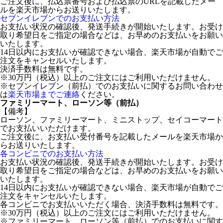
ご注文後に、払込票番号および払込票のURLを記載したメー
ルを楽天市場からお送りいたします。
セブンイレブンでのお支払い方法
お支払い状況の確認後、発送手続きが開始いたします。お受け
取り希望日をご指定の場合などは、お早めのお支払いをお願い
いたします。
14日以内にお支払いが確認できない場合、楽天市場が自動でご
注文をキャンセルいたします。
決済手数料は無料です。
※30万円（税込）以上のご注文にはご利用いただけません。
※セブンイレブン（前払）でのお支払いに関するお問い合わせ
は
楽天市場までご連絡
ください。
ファミリーマート、ローソン等（前払）
【備考】
ローソン、ファミリーマート、ミニストップ、セイコーマート
でお支払いいただけます。
ご注文後に、お支払い受付番号を記載したメールを楽天市場か
らお送りいたします。
各コンビニでのお支払い方法
お支払い状況の確認後、発送手続きが開始いたします。お受け
取り希望日をご指定の場合などは、お早めのお支払いをお願い
いたします。
14日以内にお支払いが確認できない場合、楽天市場が自動でご
注文をキャンセルいたします。
各コンビニでお支払いいただく場合、決済手数料は無料です。
※30万円（税込）以上のご注文にはご利用いただけません。
※ファミリーマート、ローソン等（前払）でのお支払いに関す