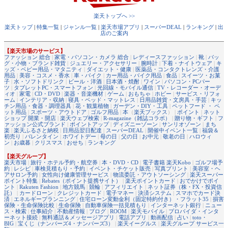
楽天トップへ >>
楽天トップ
|
特集一覧
|
ジャンル一覧
|
楽天市場アプリ
|
スーパーDEAL
|
ランキング
|
出
店のご案内
【楽天市場のサービス】
ファッション 総合
|
家電・パソコン・カメラ 総合
|
レディースファッション
|
靴
|
バッ
グ・小物・ブランド雑貨
|
ジュエリー・アクセサリー
|
腕時計
|
下着・ナイトウェア
|
キ
ッズ・ベビー用品・マタニティ
|
ダイエット・健康
|
医薬品・コンタクトレンズ・介護
用品
|
美容・コスメ・香水
|
車・バイク
|
カー用品・バイク用品
|
食品
|
スイーツ・お菓
子
|
水・ソフトドリンク
|
ビール・洋酒
|
日本酒・焼酎
|
ワイン
|
パソコン・PCパー
ツ
|
タブレットPC・スマートフォン
|
光回線・モバイル通信
|
TV・レコーダー・オーデ
ィオ
|
家電
|
CD・DVD
|
楽器・音楽機材
|
ゲーム
|
おもちゃ
|
ホビー
|
サービス・リフォ
ーム
|
インテリア・収納
|
寝具・ベッド・マットレス
|
日用品雑貨・文房具・手芸
|
キッ
チン用品・食器・調理器具
|
花・観葉植物
|
ガーデン・DIY・工具
|
ペットフード ・ ペ
ット用品
|
スポーツ・アウトドア
|
ゴルフ用品
|
本
（
楽天ブックス
） |
ポイント
|
ネット
ショップ 開業・開店
|
楽天ウェブ検索
|
R-magazine（雑誌コラボ）
|
贈り物・ギフト
|
フ
ァッション公式ブランド
|
ポイントアップ
|
ディズニーゾーン
|
サンリオゾーン
|
まち
楽
|
楽天ふるさと納税
|
日用品翌日配達
|
スーパーDEAL
|
開催中イベント一覧
|
福袋＆
初売り
|
バレンタイン
|
ホワイトデー
|
母の日
|
父の日
|
お中元
|
敬老の日
|
ハロウィ
ン
|
お歳暮
|
クリスマス
|
おせち
|
ランキング
【楽天グループ】
楽天市場
|
旅行・ホテル予約・航空券
|
本・DVD・CD
|
電子書籍 楽天Kobo
|
ゴルフ場予
約
|
レシピ
|
車検見積もり・予約
|
イベント・チケット販売
|
写真プリント
|
美容室・ヘ
アサロン予約
|
女性向け健康管理サービス
|
物流委託・アウトソーシング
|
楽天スーパー
ポイント特集
|
Rebates（ポイント提携サイト）
|
楽天ポイントカード
|
おでかけでポイ
ント
|
Rakuten Fashion
|
地方競馬
|
競輪
|
アフィリエイト
|
ネット証券（株・FX・投資信
託）
|
カードローン
|
クレジットカード
|
電子マネー
|
決済システム
|
スマホでカード決
済
|
エネルギープランニング
|
住宅ローン変動金利（固定特約付き）・フラット35
|
損害
保険・生命保険比較
|
生命保険
|
自動車保険一括見積もり
|
インターネット銀行
|
ニュー
ス・検索
|
仕事紹介
|
不動産情報
|
ブログ
|
ROOM
|
楽天モバイル
|
プロバイダ・インタ
ーネット接続
|
無料通話＆メッセージアプリ
|
電話アプリ
|
動画配信
|
占い
|
toto・
BIG
|
宝くじ（ナンバーズ4・ナンバーズ3）
|
楽天イーグルス
|
楽天グループ サービス一