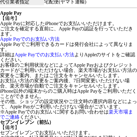
代引業者指定
宅配便(ヤマト運輸)
Apple Pay
【備考】
Apple Payに対応したiPhoneでお支払いいただけます。
ご注文を確定する直前に、Apple Payの認証を行っていただき
ます。
Apple Payでのお支払い方法
Apple Payでご利用できるカードは発行会社によって異なりま
す。
詳細は
Apple Payでのお支払い方法
よりAppleのサイトをご確認
ください。
お客様のご利用状況などによってApple Payおよびクレジット
カードがご利用いただけない場合、楽天市場がお支払い方法の
変更をご案内、またはご注文をキャンセルいたします。
お支払い方法の変更をご案内後、7日間変更いただけない場
合、楽天市場が自動でご注文をキャンセルいたします。
iPhone以外の端末からのご購入時はApple Payをご利用いただく
ことができません。
その他、ショップの設定状況やご注文時の選択内容などによっ
て、Apple Payがご利用いただけない場合がございます。
※Apple Payでのお支払いに関するお問い合わせは
楽天市場ま
でご連絡
ください。
セブンイレブン（前払）
【備考】
セブンイレブンでお支払いいただけます。