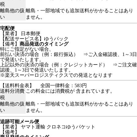
税
離島他の扱
離島・一部地域でも追加送料がかかることはあり
い
ません。
宅配便
【業者】 日本郵便
【配送サービス名】ゆうパック
【備考】
商品発送のタイミング
特にご指定がない場合、
前払い決済の場合（例：銀行振込） ⇒ご入金確認後、1～3日
で発送いたします。
上記以外の決済の場合（例：クレジットカード） ⇒ご注文確
認後、1～3日で発送いたします。
※楽天スーパーロジスティクスでの発送となります
【送料料金表】
全国一律料金：583円
送料分消費
この料金には消費税が 含まれています。
税
離島他の扱
離島・一部地域でも追加送料がかかることはあり
い
ません。
追跡可能メール便
【業者】 ヤマト運輸 クロネコゆうパケット
【備考】