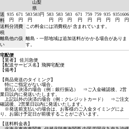
山梨
県
送
935
671
583
583円
583
583
583
671
759
759
935
935
1606
円
円
円
円
円
円
円
円
円
円
円
円
料
送料分消費
この料金には消費税が 含まれています。
税
離島他の扱
離島・一部地域は追加送料がかかる場合がありま
い
す。
宅配便
【業者】 佐川急便
【配送サービス名】飛脚宅配便
【備考】
【商品発送のタイミング】
特にご指定がない場合、
前払い決済の場合（例：銀行振込） ⇒ご入金確認後、2営
業日以内に発送いたします。
上記以外の決済の場合（例：クレジットカード） ⇒ご注文
確認後、2営業日以内に発送いたします。
※発送前支払いの場合は、お客様のご入金タイミングによ
り、お届け予定日が前後することがございます。
【送料料金表】
北海
北東
南東
関東
信越
北陸
東海
関西
中国
四国
北九
南九
沖縄