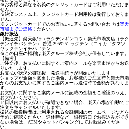
※お客様と異なる名義のクレジットカードはご利用いただけま
せん。
※決済システム上、クレジットカード利用控は発行しておりま
せん。
※クレジットカードでのお支払いに関するお問い合わせは
楽天
市場までご連絡
ください。
銀行振込
【振込先】楽天銀行（ラクテンギンコウ）楽天市場支店（ラク
テンイチバシテン） 普通 2959251 ラクテン（ニイカ゛タマツ
ヤラクテンイチハ゛テン
※この口座の権利は楽天グループ株式会社が保有しています。
【備考】
ご注文後、お支払いに関するご案内メールを楽天市場からお送
りいたします。
お支払い状況の確認後、発送手続きが開始いたします。
ショップが金額を変更した場合、お客様のご注文時と楽天市場
からのお支払いに関するご案内メール送信時で金額が異なりま
す。
お支払いに関するご案内メールに記載の金額をご確認のうえ、
お支払いください。
14日以内にお支払いが確認できない場合、楽天市場が自動でご
注文をキャンセルいたします。
振込の取扱時間はご利用される金融機関のホームページなどを
予めご確認ください。連休時など、銀行窓口でお振込みができ
ない場合は、ATMやネットバンキングにてお振込みくださ
い。