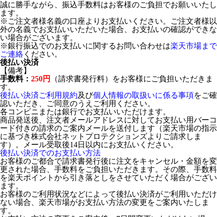
誠に勝手ながら、振込手数料はお客様のご負担でお願いいたし
ます。
※ご注文者様名義の口座よりお支払いください。ご注文者様以
外の名義でお支払いいただいた場合、お支払いの確認ができな
い場合がございます。
※銀行振込でのお支払いに関するお問い合わせは
楽天市場まで
ご連絡
ください。
後払い決済
【備考】
手数料：
250円
（請求書発行料）をお客様にご負担いただきま
す。
後払い決済ご利用規約
及び
個人情報の取扱いに係る事項
をご確
認いただき、ご同意のうえご利用ください。
各コンビニまたは銀行でお支払いいただけます。
商品発送後、注文者メールアドレスに対してお支払い用バーコ
ード付きの請求のご案内メールを送付します（楽天市場の指示
に基づき株式会社ネットプロテクションズよりご請求しま
す）。メール受取後14日以内にお支払いください。
後払い決済でのお支払い方法
お客様のご都合で請求書発行後に注文をキャンセル・金額を変
更された場合、手数料をご負担いただきます。その際、手数料
を楽天ポイントから引き落としをさせていただく場合がござい
ます。
お客様のご利用状況などによって後払い決済がご利用いただけ
ない場合、楽天市場がお支払い方法の変更をご案内いたしま
す。