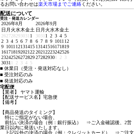
るお問い合わせは
楽天市場までご連絡
ください。
配送について
受注・発送カレンダー
2026年8月
2026年9月
日
月
火
水
木
金
土
日
月
火
水
木
金
土
26
27
28
29
30
31
1
30
31
1
2
3
4
5
2
3
4
5
6
7
8
6
7
8
9
10
11
12
9
10
11
12
13
14
15
13
14
15
16
17
18
19
16
17
18
19
20
21
22
20
21
22
23
24
25
26
23
24
25
26
27
28
29
27
28
29
30
1
2
3
30
31
1
2
3
4
5
■
休業日（受注・発送対応なし）
■
受注対応のみ
■
発送対応のみ
宅配便
【業者】 ヤマト運輸
【配送サービス名】宅急便
【備考】
【商品発送のタイミング】
特にご指定がない場合、
前払い決済の場合（例：銀行振込） ⇒ご入金確認後、2営
業日以内に発送いたします。
上記以外の決済の場合（例：クレジットカード） ⇒ご注文