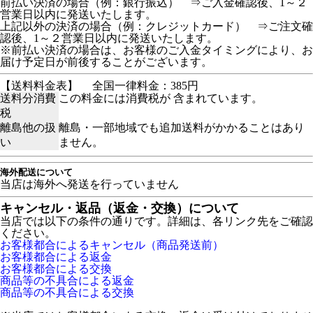
前払い決済の場合（例：銀行振込） ⇒ご入金確認後、1～２
営業日以内に発送いたします。
上記以外の決済の場合（例：クレジットカード） ⇒ご注文確
認後、1～２営業日以内に発送いたします。
※前払い決済の場合は、お客様のご入金タイミングにより、お
届け予定日が前後することがございます。
【送料料金表】
全国一律料金：385円
送料分消費
この料金には消費税が 含まれています。
税
離島他の扱
離島・一部地域でも追加送料がかかることはあり
い
ません。
海外配送について
当店は海外へ発送を行っていません
キャンセル・返品（返金・交換）について
当店では以下の条件の通りです。詳細は、各リンク先をご確認
ください。
お客様都合によるキャンセル（商品発送前）
お客様都合による返金
お客様都合による交換
商品等の不具合による返金
商品等の不具合による交換