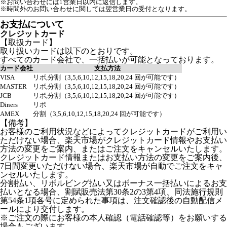
※お問い合わせには1営業日以内に返信します。
※時間外のお問い合わせに関しては翌営業日の受付となります。
お支払について
クレジットカード
【取扱カード】
取り扱いカードは以下のとおりです。
すべてのカード会社で、一括払いが可能となっております。
カード会社
支払方法
VISA
リボ,分割（3,5,6,10,12,15,18,20,24 回が可能です）
MASTER
リボ,分割（3,5,6,10,12,15,18,20,24 回が可能です）
JCB
リボ,分割（3,5,6,10,12,15,18,20,24 回が可能です）
Diners
リボ
AMEX
分割（3,5,6,10,12,15,18,20,24 回が可能です）
【備考】
お客様のご利用状況などによってクレジットカードがご利用い
ただけない場合、楽天市場がクレジットカード情報やお支払い
方法の変更をご案内、またはご注文をキャンセルいたします。
クレジットカード情報またはお支払い方法の変更をご案内後、
7日間変更いただけない場合、楽天市場が自動でご注文をキャ
ンセルいたします。
分割払い、リボルビング払い又はボーナス一括払いによるお支
払いとなる場合、割賦販売法第30条2の3第4項、同法施行規則
第54条1項各号に定められた事項は、注文確認後の自動配信メ
ールにより交付します。
※ご注文の際にお客様の本人確認（電話確認等）をお願いする
場合もございます。