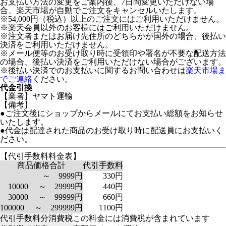
お支払い方法の変更をご案内後、7日間変更いただけない場
合、楽天市場が自動でご注文をキャンセルいたします。
※54,000円（税込）以上のご注文にはご利用いただけません。
※楽天会員以外のお客様にはご利用いただけません。
※注文者またはお届け先住所のどちらかが国外の場合、後払い
決済をご利用いただけません。
※メール便等のお受け取り時に受領印や署名が不要な配送方法
の場合、後払い決済をご利用いただけない場合がございます。
※後払い決済でのお支払いに関するお問い合わせは
楽天市場ま
でご連絡
ください。
代金引換
【業者】ヤマト運輸
【備考】
●ご注文後にショップからメールにてお支払い総額をお知らせ
いたします。
●代金は配達された商品のお受け取り時に配送員にお支払いく
ださい。
【代引手数料料金表】
商品価格合計
代引手数料
～ 9999円
330円
10000 ～ 29999円
440円
30000 ～ 99999円
660円
100000 ～ 299999円
1100円
代引手数料分消費税
この料金には消費税が含まれています