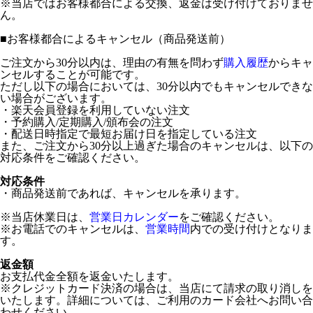
※当店ではお客様都合による交換、返金は受け付けておりませ
ん。
■
お客様都合によるキャンセル（商品発送前）
ご注文から30分以内は、理由の有無を問わず
購入履歴
からキャ
ンセルすることが可能です。
ただし以下の場合においては、30分以内でもキャンセルできな
い場合がございます。
・楽天会員登録を利用していない注文
・予約購入/定期購入/頒布会の注文
・配送日時指定で最短お届け日を指定している注文
また、ご注文から30分以上過ぎた場合のキャンセルは、以下の
対応条件をご確認ください。
対応条件
・商品発送前であれば、キャンセルを承ります。
※当店休業日は、
営業日カレンダー
をご確認ください。
※お電話でのキャンセルは、
営業時間
内での受け付けとなりま
す。
返金額
お支払代金全額を返金いたします。
※クレジットカード決済の場合は、当店にて請求の取り消しを
いたします。詳細については、ご利用のカード会社へお問い合
わせください。