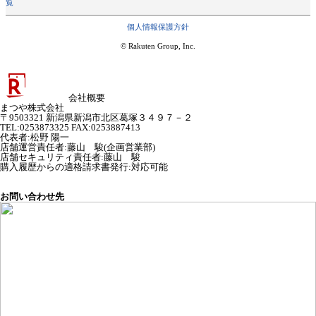
覧
個人情報保護方針
© Rakuten Group, Inc.
会社概要
まつや株式会社
〒9503321 新潟県新潟市北区葛塚３４９７－２
TEL:0253873325 FAX:0253887413
代表者
:
松野 陽一
店舗運営責任者
:
藤山 駿(企画営業部)
店舗セキュリティ責任者
:
藤山 駿
購入履歴からの適格請求書発行:対応可能
お問い合わせ先