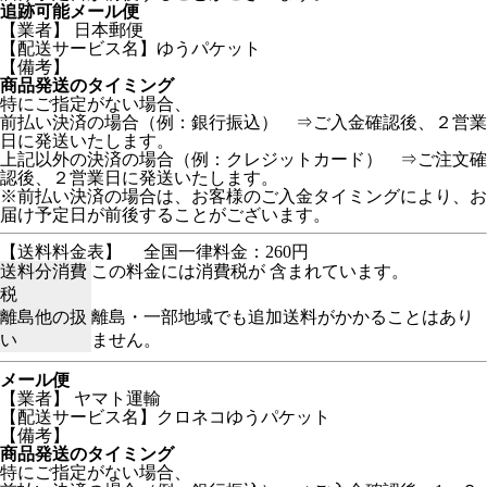
追跡可能メール便
【業者】 日本郵便
【配送サービス名】ゆうパケット
【備考】
商品発送のタイミング
特にご指定がない場合、
前払い決済の場合（例：銀行振込） ⇒ご入金確認後、２営業
日に発送いたします。
上記以外の決済の場合（例：クレジットカード） ⇒ご注文確
認後、２営業日に発送いたします。
※前払い決済の場合は、お客様のご入金タイミングにより、お
届け予定日が前後することがございます。
【送料料金表】
全国一律料金：260円
送料分消費
この料金には消費税が 含まれています。
税
離島他の扱
離島・一部地域でも追加送料がかかることはあり
い
ません。
メール便
【業者】 ヤマト運輸
【配送サービス名】クロネコゆうパケット
【備考】
商品発送のタイミング
特にご指定がない場合、