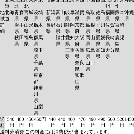
道
北
北
州
州
地
北海
青森
宮城
茨城
新潟
富山
岐阜
滋賀
鳥取
徳島
福岡
熊本
沖縄
域
道
県
県
県
県
県
県
県
県
県
県
県
県
詳
岩手
山形
栃木
長野
石川
静岡
京都
島根
香川
佐賀
宮崎
細
県
県
県
県
県
県
府
県
県
県
県
秋田
福島
群馬
福井
愛知
大阪
岡山
愛媛
長崎
鹿児
県
県
県
県
県
府
県
県
県
島
埼玉
三重
兵庫
広島
高知
大分
県
県
県
県
県
県
県
千葉
奈良
山口
県
県
県
東京
和歌
都
山
神奈
県
川
県
山梨
県
送
540
480
450
450円
440
440
460
470
490
490
500
520
1450
円
円
円
円
円
円
円
円
円
円
円
円
料
送料分消費
この料金には消費税が 含まれています。