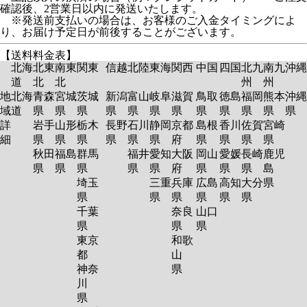
確認後、2営業日以内に発送いたします。
※発送前支払いの場合は、お客様のご入金タイミングによ
り、お届け予定日が前後することがございます。
【送料料金表】
北海
北東
南東
関東
信越
北陸
東海
関西
中国
四国
北九
南九
沖縄
道
北
北
州
州
地
北海
青森
宮城
茨城
新潟
富山
岐阜
滋賀
鳥取
徳島
福岡
熊本
沖縄
域
道
県
県
県
県
県
県
県
県
県
県
県
県
詳
岩手
山形
栃木
長野
石川
静岡
京都
島根
香川
佐賀
宮崎
細
県
県
県
県
県
県
府
県
県
県
県
秋田
福島
群馬
福井
愛知
大阪
岡山
愛媛
長崎
鹿児
県
県
県
県
県
府
県
県
県
島
埼玉
三重
兵庫
広島
高知
大分
県
県
県
県
県
県
県
千葉
奈良
山口
県
県
県
東京
和歌
都
山
神奈
県
川
県