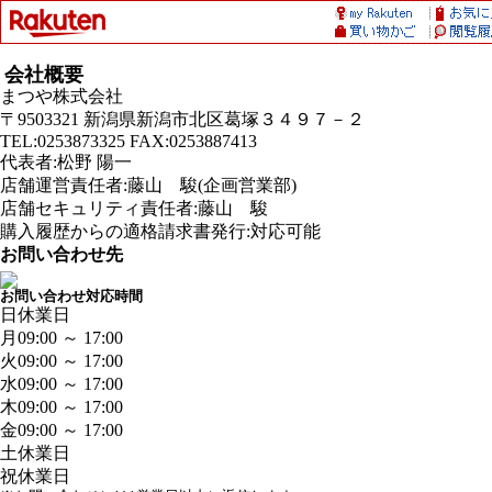
会社概要
まつや株式会社
〒9503321 新潟県新潟市北区葛塚３４９７－２
TEL:0253873325 FAX:0253887413
代表者:松野 陽一
店舗運営責任者:藤山 駿(企画営業部)
店舗セキュリティ責任者:藤山 駿
購入履歴からの適格請求書発行:対応可能
お問い合わせ先
お問い合わせ対応時間
日
休業日
月
09:00 ～ 17:00
火
09:00 ～ 17:00
水
09:00 ～ 17:00
木
09:00 ～ 17:00
金
09:00 ～ 17:00
土
休業日
祝
休業日