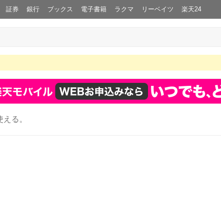
証券
銀行
ブックス
電子書籍
ラクマ
リーベイツ
楽天24
使える。