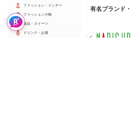
ファッション・インナー
有名ブランド・
ファッション小物
Rakuten AIで探す
食品・スイーツ
ドリンク・お酒
日用雑貨・キッチン用品
コスメ・健康・医薬品
キッズ・ベビー・玩具
家電・TV・カメラ
PC・スマホ・通信
スポーツ・ゴルフ
車・バイク
インテリア・寝具・収納
ペット・花・DIY工具
サービス・リフォーム