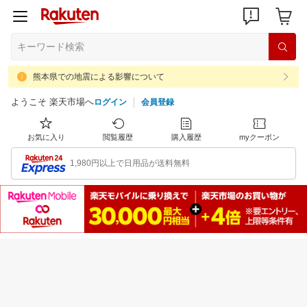
熊本県での地震による影響について
ようこそ 楽天市場へ
ログイン
会員登録
お気に入り
閲覧履歴
購入履歴
myクーポン
1,980円以上で日用品が送料無料