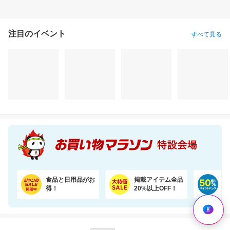
注目のイベント
すべて見る
食品と日用品がお
掲載アイテム全品
日
得！
20%以上OFF！
ポ