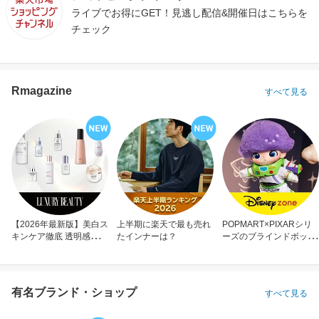
ライブでお得にGET！見逃し配信&開催日はこちらを
チェック
Rmagazine
すべて見る
【2026年最新版】美白ス
上半期に楽天で最も売れ
POPMART×PIXARシリ
キンケア徹底 透明感のあ
たインナーは？
ーズのブラインドボック
る肌へ
ス
有名ブランド・ショップ
すべて見る