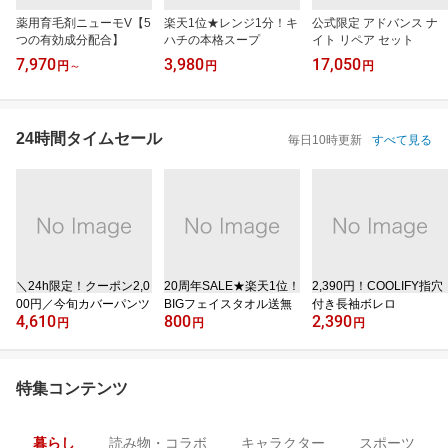
薬用育毛剤ニューモV【5
楽天1位★レンジ1分！キ
公式限定 アドバンス ナ
つの有効成分配合】
ハチの本格スープ
イト リペア セット
7,970
3,980
17,050
円
～
円
円
24時間タイムセール
毎日10時更新
すべて見る
＼24h限定！クーポン2,0
20周年SALE★楽天1位！
2,390円！COOLIFY指穴
00円／今旬カバーパンツ
BIGフェイスタオル送無
付き長袖ボレロ
4,610
800
2,390
円
円
円
特集コンテンツ
暮らし
読み物・コラボ
キャラクター
スポーツ