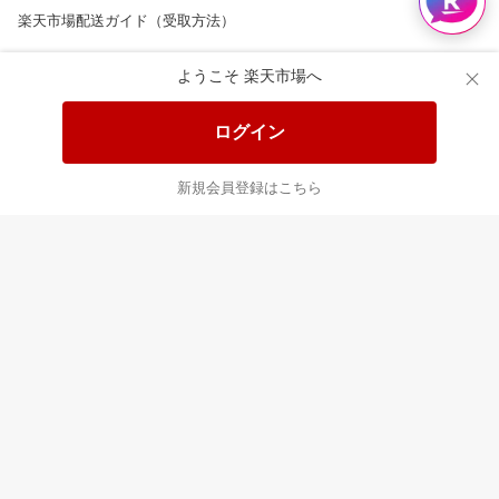
楽天市場配送ガイド（受取方法）
楽天にお店を開きませんか？
ようこそ 楽天市場へ
楽天ショッピングサービスご利用規約
ログイン
ページ内容・広告に関するご意見はこちら
新規会員登録はこちら
楽天クラッチ募金
Rakuten Ichiba English Guide
ご利用ガイド
ヘルプ
ログイン
8/16(日)メンテナンス実施のお知らせ
プラットフォームの透明性及び公正性の向上に関する取り組み