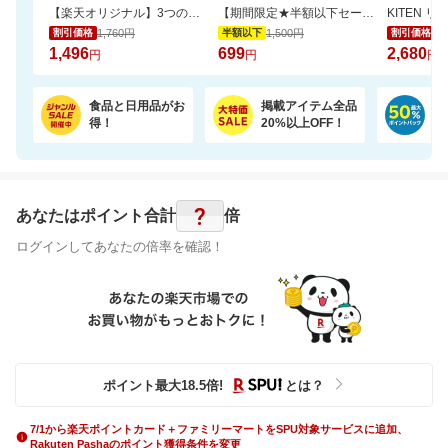
【楽天オリジナル】3つのカラー選べる、立体マスク＼約3か月使える大容量／
【期間限定★半額以下セール】 大人気『二十五雑穀米450g』が1,500円⇒699円！
KITEN 
1,760円
1,500円
2,
割引価格
半額以下
割引価格
1,496
699
2,680
円
円
円
食品と日用品がお
掲載アイテム全品
日
得！
20%以上OFF！
ポ
?
あなたはポイント
合計
倍
ログインしてあなたの倍率を確認！
ポイント最大
18.5
倍
!
とは？
7/1から楽天ポイントカード＋ファミリーマートをSPU対象サービスに追加、
Rakuten Pashaのポイント獲得条件を変更