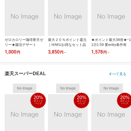
ゼロカロリー珈琲寒天ゼ
最大２０％ポイント還元
★ポイント最大38倍★~1
リー★腸活デザート
｜HAKUお得なセット品
1日1:59 要entry条件有
1,000
3,850
1,578
円
円
～
円
～
楽天スーパーDEAL
すべて見る
No Image
No Image
No Image
20%
20%
20%
ポイント
ポイント
ポイント
バック
バック
バック