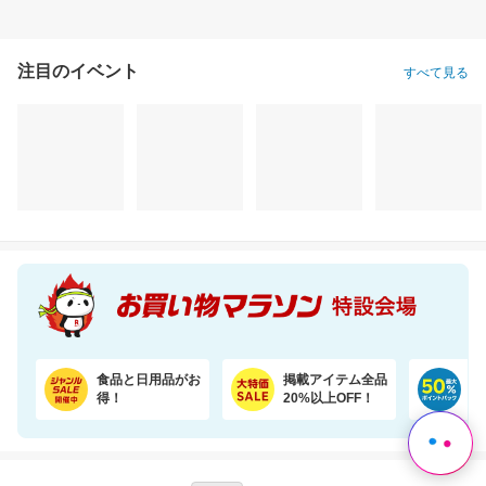
注目のイベント
すべて見る
＼22％OFF！1枚あたり19円～／ふわもちタッチ！Genki！パンツ 3個セット
Rakuten Shop Of The Year 16年連続受賞！お中元や夏ギフトで喜ばれる6種の濃厚アイス
3,580円
3,980円
1,
割引価格
割引価格
割引価格
2,780
3,580
1,122
円
円
円