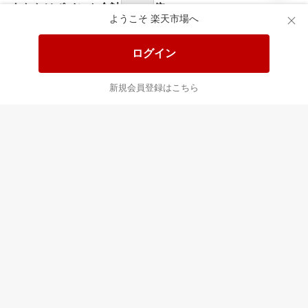
食品と日用品がお
掲載アイテム全品
日
得！
20%以上OFF！
ポ
ようこそ 楽天市場へ
ログイン
あなたはポイント
合計
倍
新規会員登録はこちら
楽天のサービス
すべて見る