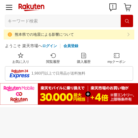
熊本県での地震による影響について
ようこそ 楽天市場へ
ログイン
会員登録
お気に入り
閲覧履歴
購入履歴
myクーポン
1,980円以上で日用品が送料無料