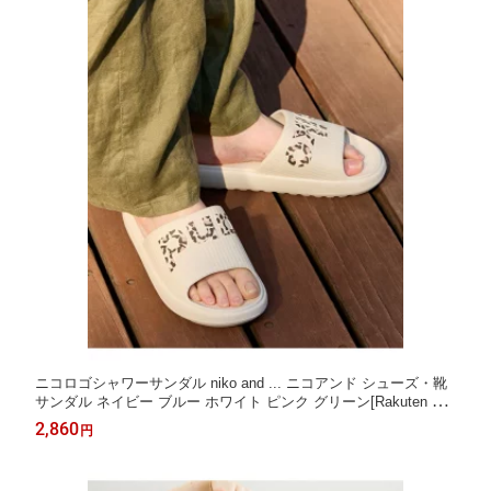
ニコロゴシャワーサンダル niko and ... ニコアンド シューズ・靴
サンダル ネイビー ブルー ホワイト ピンク グリーン[Rakuten Fas
hion]
2,860
円