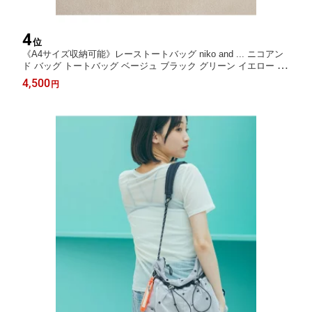
4
位
《A4サイズ収納可能》レーストートバッグ niko and ... ニコアン
ド バッグ トートバッグ ベージュ ブラック グリーン イエロー ホ
ワイト ブルー【送料無料】[Rakuten Fashion]
4,500
円