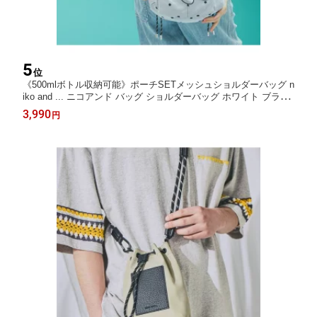
5
位
《500mlボトル収納可能》ポーチSETメッシュショルダーバッグ n
iko and ... ニコアンド バッグ ショルダーバッグ ホワイト ブラッ
ク【送料無料】[Rakuten Fashion]
3,990
円