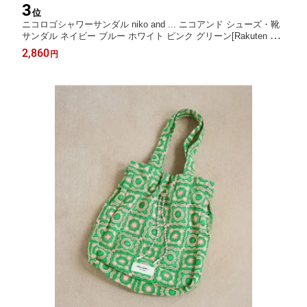
3
位
ニコロゴシャワーサンダル niko and ... ニコアンド シューズ・靴
サンダル ネイビー ブルー ホワイト ピンク グリーン[Rakuten Fas
hion]
2,860
円