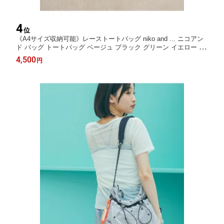
4
位
《A4サイズ収納可能》レーストートバッグ niko and ... ニコアン
ド バッグ トートバッグ ベージュ ブラック グリーン イエロー ホ
ワイト ブルー【送料無料】[Rakuten Fashion]
4,500
円