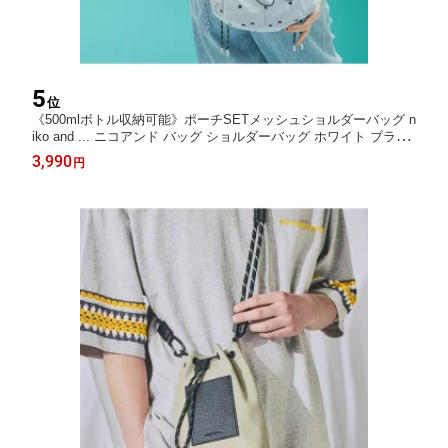
5
位
《500mlボトル収納可能》ポーチSETメッシュショルダーバッグ n
iko and ... ニコアンド バッグ ショルダーバッグ ホワイト ブラッ
ク【送料無料】[Rakuten Fashion]
3,990
円