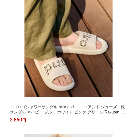
ニコロゴシャワーサンダル niko and ... ニコアンド シューズ・靴
サンダル ネイビー ブルー ホワイト ピンク グリーン[Rakuten Fas
hion]
2,860
円