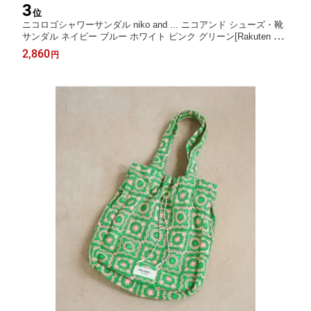
3
位
ニコロゴシャワーサンダル niko and ... ニコアンド シューズ・靴
サンダル ネイビー ブルー ホワイト ピンク グリーン[Rakuten Fas
hion]
2,860
円