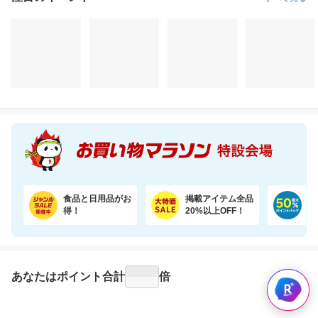
食品と日用品がお
掲載アイテム全品
日
得！
20%以上OFF！
ポ
あなたはポイント
合計
倍