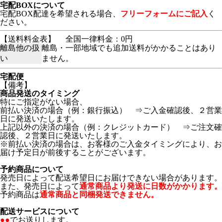
宅配BOXについて
宅配BOX配達を希望される場合、
フリーフォームにご記入
く
ださい。
【送料料金表】
全国一律料金：0円
離島他の扱
離島・一部地域でも追加送料がかかることはあり
い
ません。
宅配便
【備考】
商品発送のタイミング
特にご指定がない場合、
前払い決済の場合（例：銀行振込） ⇒ご入金確認後、２営業
日に発送いたします。
上記以外の決済の場合（例：クレジットカード） ⇒ご注文確
認後、２営業日に発送いたします。
※前払い決済の場合は、お客様のご入金タイミングにより、お
届け予定日が前後することがございます。
予約商品について
発売日によって配送希望日にお届けできない場合があります。
また、発売日によって
通常商品より発送に日数がかかります。
予約商品は
通常商品と同梱発送できません。
配送サービスについて
●●
でお送りします。