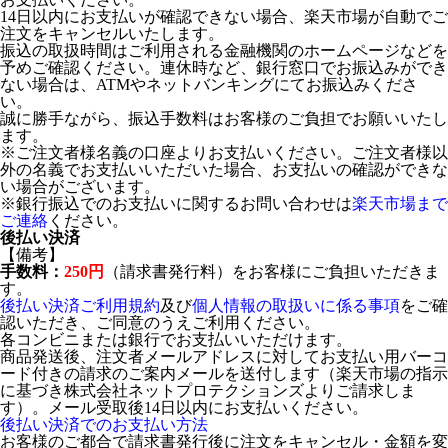
14日以内にお支払いが確認できない場合、楽天市場が自動でご
注文をキャンセルいたします。
振込の取扱時間はご利用される金融機関のホームページなどを
予めご確認ください。連休時など、銀行窓口でお振込みができ
ない場合は、ATMやネットバンキングにてお振込みくださ
い。
誠に勝手ながら、振込手数料はお客様のご負担でお願いいたし
ます。
※ご注文者様名義の口座よりお支払いください。ご注文者様以
外の名義でお支払いいただいた場合、お支払いの確認ができな
い場合がございます。
※銀行振込でのお支払いに関するお問い合わせは
楽天市場まで
ご連絡
ください。
後払い決済
【備考】
手数料：
250円
（請求書発行料）をお客様にご負担いただきま
す。
後払い決済ご利用規約
及び
個人情報の取扱いに係る事項
をご確
認いただき、ご同意のうえご利用ください。
各コンビニまたは銀行でお支払いいただけます。
商品発送後、注文者メールアドレスに対してお支払い用バーコ
ード付きの請求のご案内メールを送付します（楽天市場の指示
に基づき株式会社ネットプロテクションズよりご請求しま
す）。メール受取後14日以内にお支払いください。
後払い決済でのお支払い方法
お客様のご都合で請求書発行後に注文をキャンセル・金額を変