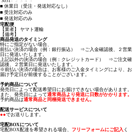
30
31
1
2
3
4
5
■
休業日（受注・発送対応なし）
■
受注対応のみ
■
発送対応のみ
宅配便
【業者】 ヤマト運輸
【備考】
商品発送のタイミング
特にご指定がない場合、
前払い決済の場合（例：銀行振込） ⇒ご入金確認後、２営業
日に発送いたします。
上記以外の決済の場合（例：クレジットカード） ⇒ご注文確
認後、２営業日に発送いたします。
※前払い決済の場合は、お客様のご入金タイミングにより、お
届け予定日が前後することがございます。
予約商品について
発売日によって配送希望日にお届けできない場合があります。
また、発売日によって
通常商品より発送に日数がかかります。
予約商品は
通常商品と同梱発送できません。
配送サービスについて
●●
でお送りします。
宅配BOXについて
宅配BOX配達を希望される場合、
フリーフォームにご記入
く