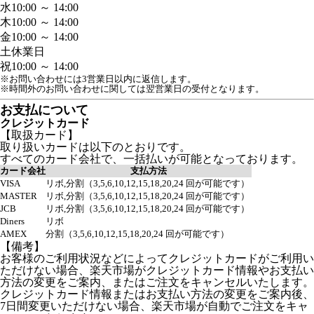
水
10:00 ～ 14:00
木
10:00 ～ 14:00
金
10:00 ～ 14:00
土
休業日
祝
10:00 ～ 14:00
※お問い合わせには3営業日以内に返信します。
※時間外のお問い合わせに関しては翌営業日の受付となります。
お支払について
クレジットカード
【取扱カード】
取り扱いカードは以下のとおりです。
すべてのカード会社で、一括払いが可能となっております。
カード会社
支払方法
VISA
リボ,分割（3,5,6,10,12,15,18,20,24 回が可能です）
MASTER
リボ,分割（3,5,6,10,12,15,18,20,24 回が可能です）
JCB
リボ,分割（3,5,6,10,12,15,18,20,24 回が可能です）
Diners
リボ
AMEX
分割（3,5,6,10,12,15,18,20,24 回が可能です）
【備考】
お客様のご利用状況などによってクレジットカードがご利用い
ただけない場合、楽天市場がクレジットカード情報やお支払い
方法の変更をご案内、またはご注文をキャンセルいたします。
クレジットカード情報またはお支払い方法の変更をご案内後、
7日間変更いただけない場合、楽天市場が自動でご注文をキャ