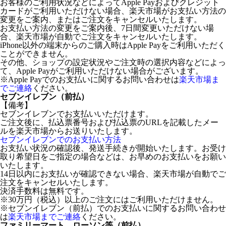
お客様のご利用状況などによってApple Payおよびクレジット
カードがご利用いただけない場合、楽天市場がお支払い方法の
変更をご案内、またはご注文をキャンセルいたします。
お支払い方法の変更をご案内後、7日間変更いただけない場
合、楽天市場が自動でご注文をキャンセルいたします。
iPhone以外の端末からのご購入時はApple Payをご利用いただく
ことができません。
その他、ショップの設定状況やご注文時の選択内容などによっ
て、Apple Payがご利用いただけない場合がございます。
※Apple Payでのお支払いに関するお問い合わせは
楽天市場ま
でご連絡
ください。
セブンイレブン（前払）
【備考】
セブンイレブンでお支払いいただけます。
ご注文後に、払込票番号および払込票のURLを記載したメー
ルを楽天市場からお送りいたします。
セブンイレブンでのお支払い方法
お支払い状況の確認後、発送手続きが開始いたします。お受け
取り希望日をご指定の場合などは、お早めのお支払いをお願い
いたします。
14日以内にお支払いが確認できない場合、楽天市場が自動でご
注文をキャンセルいたします。
決済手数料は無料です。
※30万円（税込）以上のご注文にはご利用いただけません。
※セブンイレブン（前払）でのお支払いに関するお問い合わせ
は
楽天市場までご連絡
ください。
ファミリーマート、ローソン等（前払）