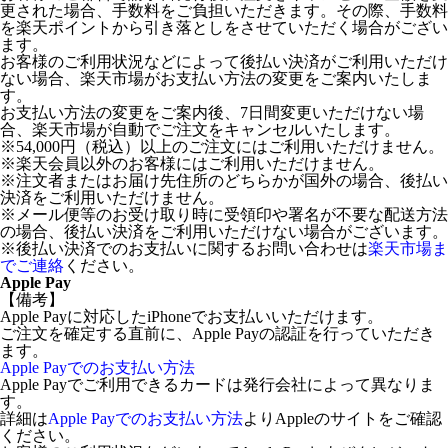
更された場合、手数料をご負担いただきます。その際、手数料
を楽天ポイントから引き落としをさせていただく場合がござい
ます。
お客様のご利用状況などによって後払い決済がご利用いただけ
ない場合、楽天市場がお支払い方法の変更をご案内いたしま
す。
お支払い方法の変更をご案内後、7日間変更いただけない場
合、楽天市場が自動でご注文をキャンセルいたします。
※54,000円（税込）以上のご注文にはご利用いただけません。
※楽天会員以外のお客様にはご利用いただけません。
※注文者またはお届け先住所のどちらかが国外の場合、後払い
決済をご利用いただけません。
※メール便等のお受け取り時に受領印や署名が不要な配送方法
の場合、後払い決済をご利用いただけない場合がございます。
※後払い決済でのお支払いに関するお問い合わせは
楽天市場ま
でご連絡
ください。
Apple Pay
【備考】
Apple Payに対応したiPhoneでお支払いいただけます。
ご注文を確定する直前に、Apple Payの認証を行っていただき
ます。
Apple Payでのお支払い方法
Apple Payでご利用できるカードは発行会社によって異なりま
す。
詳細は
Apple Payでのお支払い方法
よりAppleのサイトをご確認
ください。