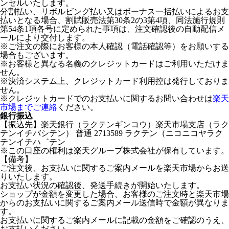
ンセルいたします。
分割払い、リボルビング払い又はボーナス一括払いによるお支
払いとなる場合、割賦販売法第30条2の3第4項、同法施行規則
第54条1項各号に定められた事項は、注文確認後の自動配信メ
ールにより交付します。
※ご注文の際にお客様の本人確認（電話確認等）をお願いする
場合もございます。
※お客様と異なる名義のクレジットカードはご利用いただけま
せん。
※決済システム上、クレジットカード利用控は発行しておりま
せん。
※クレジットカードでのお支払いに関するお問い合わせは
楽天
市場までご連絡
ください。
銀行振込
【振込先】楽天銀行（ラクテンギンコウ）楽天市場支店（ラク
テンイチバシテン） 普通 2713589 ラクテン（ニコニコヤラク
テンイチハ゛テン
※この口座の権利は楽天グループ株式会社が保有しています。
【備考】
ご注文後、お支払いに関するご案内メールを楽天市場からお送
りいたします。
お支払い状況の確認後、発送手続きが開始いたします。
ショップが金額を変更した場合、お客様のご注文時と楽天市場
からのお支払いに関するご案内メール送信時で金額が異なりま
す。
お支払いに関するご案内メールに記載の金額をご確認のうえ、
お支払いください。