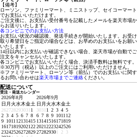
【備考】
ローソン、ファミリーマート、ミニストップ、セイコーマート
でお支払いいただけます。
ご注文後に、お支払い受付番号を記載したメールを楽天市場か
らお送りいたします。
各コンビニでのお支払い方法
お支払い状況の確認後、発送手続きが開始いたします。お受け
取り希望日をご指定の場合などは、お早めのお支払いをお願い
いたします。
14日以内にお支払いが確認できない場合、楽天市場が自動でご
注文をキャンセルいたします。
各コンビニでお支払いいただく場合、決済手数料は無料です。
※30万円（税込）以上のご注文にはご利用いただけません。
※ファミリーマート、ローソン等（前払）でのお支払いに関す
るお問い合わせは
楽天市場までご連絡
ください。
配送について
受注・発送カレンダー
2026年8月
2026年9月
日
月
火
水
木
金
土
日
月
火
水
木
金
土
26
27
28
29
30
31
1
30
31
1
2
3
4
5
2
3
4
5
6
7
8
6
7
8
9
10
11
12
9
10
11
12
13
14
15
13
14
15
16
17
18
19
16
17
18
19
20
21
22
20
21
22
23
24
25
26
23
24
25
26
27
28
29
27
28
29
30
1
2
3