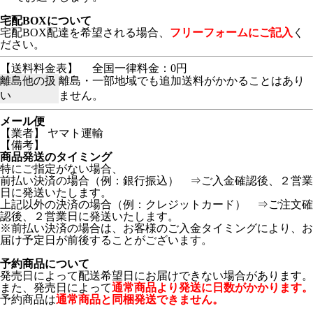
宅配BOXについて
宅配BOX配達を希望される場合、
フリーフォームにご記入
く
ださい。
【送料料金表】
全国一律料金：0円
離島他の扱
離島・一部地域でも追加送料がかかることはあり
い
ません。
メール便
【業者】 ヤマト運輸
【備考】
商品発送のタイミング
特にご指定がない場合、
前払い決済の場合（例：銀行振込） ⇒ご入金確認後、２営業
日に発送いたします。
上記以外の決済の場合（例：クレジットカード） ⇒ご注文確
認後、２営業日に発送いたします。
※前払い決済の場合は、お客様のご入金タイミングにより、お
届け予定日が前後することがございます。
予約商品について
発売日によって配送希望日にお届けできない場合があります。
また、発売日によって
通常商品より発送に日数がかかります。
予約商品は
通常商品と同梱発送できません。