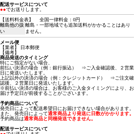
配送サービスについて
●●
でお送りします。
【送料料金表】
全国一律料金：0円
離島他の扱
離島・一部地域でも追加送料がかかることはあり
い
ません。
メール便
【業者】 日本郵便
【備考】
商品発送のタイミング
特にご指定がない場合、
前払い決済の場合（例：銀行振込） ⇒ご入金確認後、２営業
日に発送いたします。
上記以外の決済の場合（例：クレジットカード） ⇒ご注文確
認後、２営業日に発送いたします。
※前払い決済の場合は、お客様のご入金タイミングにより、お
届け予定日が前後することがございます。
予約商品について
発売日によって配送希望日にお届けできない場合があります。
また、発売日によって
通常商品より発送に日数がかかります。
予約商品は
通常商品と同梱発送できません。
配送サービスについて
●●
でお送りします。