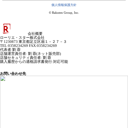
個人情報保護方針
© Rakuten Group, Inc.
会社概要
ローリエ・スター株式会社
〒1230873 東京都足立区扇１－２７－３
TEL:0358234269 FAX:0358234269
代表者
:
劉 蓉
店舗運営責任者
:
劉 蓉(ネット販売部)
店舗セキュリティ責任者
:
劉 蓉
購入履歴からの適格請求書発行:対応可能
お問い合わせ先