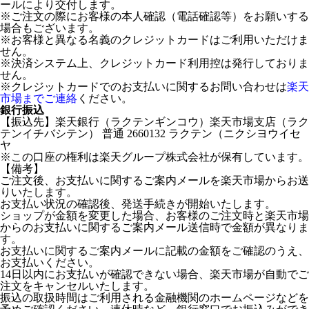
ールにより交付します。
※ご注文の際にお客様の本人確認（電話確認等）をお願いする
場合もございます。
※お客様と異なる名義のクレジットカードはご利用いただけま
せん。
※決済システム上、クレジットカード利用控は発行しておりま
せん。
※クレジットカードでのお支払いに関するお問い合わせは
楽天
市場までご連絡
ください。
銀行振込
【振込先】楽天銀行（ラクテンギンコウ）楽天市場支店（ラク
テンイチバシテン） 普通 2660132 ラクテン（ニクシヨウイセ
ヤ
※この口座の権利は楽天グループ株式会社が保有しています。
【備考】
ご注文後、お支払いに関するご案内メールを楽天市場からお送
りいたします。
お支払い状況の確認後、発送手続きが開始いたします。
ショップが金額を変更した場合、お客様のご注文時と楽天市場
からのお支払いに関するご案内メール送信時で金額が異なりま
す。
お支払いに関するご案内メールに記載の金額をご確認のうえ、
お支払いください。
14日以内にお支払いが確認できない場合、楽天市場が自動でご
注文をキャンセルいたします。
振込の取扱時間はご利用される金融機関のホームページなどを