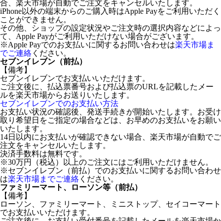
合、楽天市場が自動でご注文をキャンセルいたします。
iPhone以外の端末からのご購入時はApple Payをご利用いただく
ことができません。
その他、ショップの設定状況やご注文時の選択内容などによっ
て、Apple Payがご利用いただけない場合がございます。
※Apple Payでのお支払いに関するお問い合わせは
楽天市場ま
でご連絡
ください。
セブンイレブン（前払）
【備考】
セブンイレブンでお支払いいただけます。
ご注文後に、払込票番号および払込票のURLを記載したメー
ルを楽天市場からお送りいたします。
セブンイレブンでのお支払い方法
お支払い状況の確認後、発送手続きが開始いたします。お受け
取り希望日をご指定の場合などは、お早めのお支払いをお願い
いたします。
14日以内にお支払いが確認できない場合、楽天市場が自動でご
注文をキャンセルいたします。
決済手数料は無料です。
※30万円（税込）以上のご注文にはご利用いただけません。
※セブンイレブン（前払）でのお支払いに関するお問い合わせ
は
楽天市場までご連絡
ください。
ファミリーマート、ローソン等（前払）
【備考】
ローソン、ファミリーマート、ミニストップ、セイコーマート
でお支払いいただけます。
ご注文後に、お支払い受付番号を記載したメールを楽天市場か