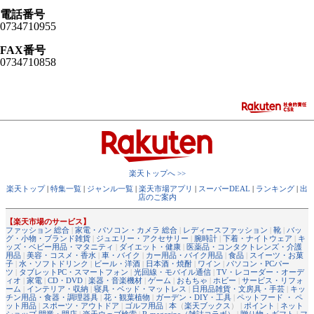
電話番号
0734710955
FAX番号
0734710858
楽天トップへ >>
楽天トップ
|
特集一覧
|
ジャンル一覧
|
楽天市場アプリ
|
スーパーDEAL
|
ランキング
|
出
店のご案内
【楽天市場のサービス】
ファッション 総合
|
家電・パソコン・カメラ 総合
|
レディースファッション
|
靴
|
バッ
グ・小物・ブランド雑貨
|
ジュエリー・アクセサリー
|
腕時計
|
下着・ナイトウェア
|
キ
ッズ・ベビー用品・マタニティ
|
ダイエット・健康
|
医薬品・コンタクトレンズ・介護
用品
|
美容・コスメ・香水
|
車・バイク
|
カー用品・バイク用品
|
食品
|
スイーツ・お菓
子
|
水・ソフトドリンク
|
ビール・洋酒
|
日本酒・焼酎
|
ワイン
|
パソコン・PCパー
ツ
|
タブレットPC・スマートフォン
|
光回線・モバイル通信
|
TV・レコーダー・オーデ
ィオ
|
家電
|
CD・DVD
|
楽器・音楽機材
|
ゲーム
|
おもちゃ
|
ホビー
|
サービス・リフォ
ーム
|
インテリア・収納
|
寝具・ベッド・マットレス
|
日用品雑貨・文房具・手芸
|
キッ
チン用品・食器・調理器具
|
花・観葉植物
|
ガーデン・DIY・工具
|
ペットフード ・ ペ
ット用品
|
スポーツ・アウトドア
|
ゴルフ用品
|
本
（
楽天ブックス
） |
ポイント
|
ネット
ショップ 開業・開店
|
楽天ウェブ検索
|
R-magazine（雑誌コラボ）
|
贈り物・ギフト
|
フ