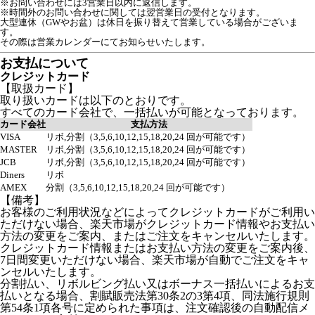
※お問い合わせには3営業日以内に返信します。
※時間外のお問い合わせに関しては翌営業日の受付となります。
大型連休（GWやお盆）は休日を振り替えて営業している場合がございま
す。

お支払について
クレジットカード
【取扱カード】
取り扱いカードは以下のとおりです。
すべてのカード会社で、一括払いが可能となっております。
カード会社
支払方法
VISA
リボ,分割（3,5,6,10,12,15,18,20,24 回が可能です）
MASTER
リボ,分割（3,5,6,10,12,15,18,20,24 回が可能です）
JCB
リボ,分割（3,5,6,10,12,15,18,20,24 回が可能です）
Diners
リボ
AMEX
分割（3,5,6,10,12,15,18,20,24 回が可能です）
【備考】
お客様のご利用状況などによってクレジットカードがご利用い
ただけない場合、楽天市場がクレジットカード情報やお支払い
方法の変更をご案内、またはご注文をキャンセルいたします。
クレジットカード情報またはお支払い方法の変更をご案内後、
7日間変更いただけない場合、楽天市場が自動でご注文をキャ
ンセルいたします。
分割払い、リボルビング払い又はボーナス一括払いによるお支
払いとなる場合、割賦販売法第30条2の3第4項、同法施行規則
第54条1項各号に定められた事項は、注文確認後の自動配信メ