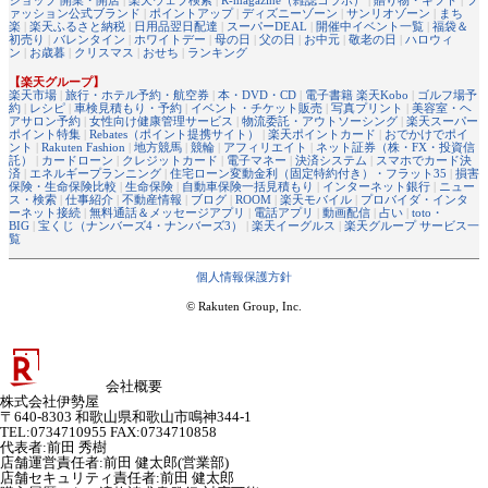
ァッション公式ブランド
|
ポイントアップ
|
ディズニーゾーン
|
サンリオゾーン
|
まち
楽
|
楽天ふるさと納税
|
日用品翌日配達
|
スーパーDEAL
|
開催中イベント一覧
|
福袋＆
初売り
|
バレンタイン
|
ホワイトデー
|
母の日
|
父の日
|
お中元
|
敬老の日
|
ハロウィ
ン
|
お歳暮
|
クリスマス
|
おせち
|
ランキング
【楽天グループ】
楽天市場
|
旅行・ホテル予約・航空券
|
本・DVD・CD
|
電子書籍 楽天Kobo
|
ゴルフ場予
約
|
レシピ
|
車検見積もり・予約
|
イベント・チケット販売
|
写真プリント
|
美容室・ヘ
アサロン予約
|
女性向け健康管理サービス
|
物流委託・アウトソーシング
|
楽天スーパー
ポイント特集
|
Rebates（ポイント提携サイト）
|
楽天ポイントカード
|
おでかけでポイ
ント
|
Rakuten Fashion
|
地方競馬
|
競輪
|
アフィリエイト
|
ネット証券（株・FX・投資信
託）
|
カードローン
|
クレジットカード
|
電子マネー
|
決済システム
|
スマホでカード決
済
|
エネルギープランニング
|
住宅ローン変動金利（固定特約付き）・フラット35
|
損害
保険・生命保険比較
|
生命保険
|
自動車保険一括見積もり
|
インターネット銀行
|
ニュー
ス・検索
|
仕事紹介
|
不動産情報
|
ブログ
|
ROOM
|
楽天モバイル
|
プロバイダ・インタ
ーネット接続
|
無料通話＆メッセージアプリ
|
電話アプリ
|
動画配信
|
占い
|
toto・
BIG
|
宝くじ（ナンバーズ4・ナンバーズ3）
|
楽天イーグルス
|
楽天グループ サービス一
覧
個人情報保護方針
© Rakuten Group, Inc.
会社概要
株式会社伊勢屋
〒640-8303 和歌山県和歌山市鳴神344-1
TEL:0734710955 FAX:0734710858
代表者
:
前田 秀樹
店舗運営責任者
:
前田 健太郎(営業部)
店舗セキュリティ責任者
:
前田 健太郎