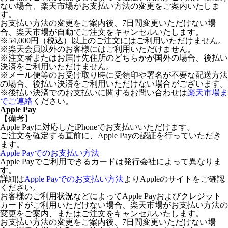
ない場合、楽天市場がお支払い方法の変更をご案内いたしま
す。
お支払い方法の変更をご案内後、7日間変更いただけない場
合、楽天市場が自動でご注文をキャンセルいたします。
※54,000円（税込）以上のご注文にはご利用いただけません。
※楽天会員以外のお客様にはご利用いただけません。
※注文者またはお届け先住所のどちらかが国外の場合、後払い
決済をご利用いただけません。
※メール便等のお受け取り時に受領印や署名が不要な配送方法
の場合、後払い決済をご利用いただけない場合がございます。
※後払い決済でのお支払いに関するお問い合わせは
楽天市場ま
でご連絡
ください。
Apple Pay
【備考】
Apple Payに対応したiPhoneでお支払いいただけます。
ご注文を確定する直前に、Apple Payの認証を行っていただき
ます。
Apple Payでのお支払い方法
Apple Payでご利用できるカードは発行会社によって異なりま
す。
詳細は
Apple Payでのお支払い方法
よりAppleのサイトをご確認
ください。
お客様のご利用状況などによってApple Payおよびクレジット
カードがご利用いただけない場合、楽天市場がお支払い方法の
変更をご案内、またはご注文をキャンセルいたします。
お支払い方法の変更をご案内後、7日間変更いただけない場