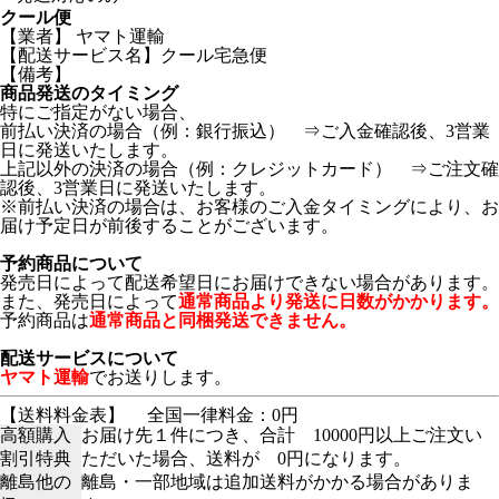
クール便
【業者】 ヤマト運輸
【配送サービス名】クール宅急便
【備考】
商品発送のタイミング
特にご指定がない場合、
前払い決済の場合（例：銀行振込） ⇒ご入金確認後、3営業
日に発送いたします。
上記以外の決済の場合（例：クレジットカード） ⇒ご注文確
認後、3営業日に発送いたします。
※前払い決済の場合は、お客様のご入金タイミングにより、お
届け予定日が前後することがございます。
予約商品について
発売日によって配送希望日にお届けできない場合があります。
また、発売日によって
通常商品より発送に日数がかかります。
予約商品は
通常商品と同梱発送できません。
配送サービスについて
ヤマト運輸
でお送りします。
【送料料金表】
全国一律料金：0円
高額購入
お届け先１件につき、合計 10000円以上ご注文い
割引特典
ただいた場合、送料が 0円になります。
離島他の
離島・一部地域は追加送料がかかる場合がありま