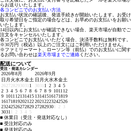
らお送りいたします。
各コンビニでのお支払い方法
お支払い状況の確認後、発送手続きが開始いたします。お受け
取り希望日をご指定の場合などは、お早めのお支払いをお願い
いたします。
14日以内にお支払いが確認できない場合、楽天市場が自動でご
注文をキャンセルいたします。
各コンビニでお支払いいただく場合、決済手数料は無料です。
※30万円（税込）以上のご注文にはご利用いただけません。
※ファミリーマート、ローソン等（前払）でのお支払いに関す
るお問い合わせは
楽天市場までご連絡
ください。
配送について
受注・発送カレンダー
2026年8月
2026年9月
日
月
火
水
木
金
土
日
月
火
水
木
金
土
26
27
28
29
30
31
1
30
31
1
2
3
4
5
2
3
4
5
6
7
8
6
7
8
9
10
11
12
9
10
11
12
13
14
15
13
14
15
16
17
18
19
16
17
18
19
20
21
22
20
21
22
23
24
25
26
23
24
25
26
27
28
29
27
28
29
30
1
2
3
30
31
1
2
3
4
5
■
休業日（受注・発送対応なし）
■
受注対応のみ
■
発送対応のみ