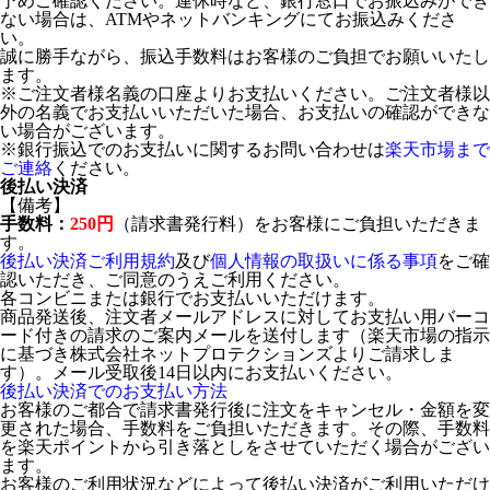
予めご確認ください。連休時など、銀行窓口でお振込みができ
ない場合は、ATMやネットバンキングにてお振込みくださ
い。
誠に勝手ながら、振込手数料はお客様のご負担でお願いいたし
ます。
※ご注文者様名義の口座よりお支払いください。ご注文者様以
外の名義でお支払いいただいた場合、お支払いの確認ができな
い場合がございます。
※銀行振込でのお支払いに関するお問い合わせは
楽天市場まで
ご連絡
ください。
後払い決済
【備考】
手数料：
250円
（請求書発行料）をお客様にご負担いただきま
す。
後払い決済ご利用規約
及び
個人情報の取扱いに係る事項
をご確
認いただき、ご同意のうえご利用ください。
各コンビニまたは銀行でお支払いいただけます。
商品発送後、注文者メールアドレスに対してお支払い用バーコ
ード付きの請求のご案内メールを送付します（楽天市場の指示
に基づき株式会社ネットプロテクションズよりご請求しま
す）。メール受取後14日以内にお支払いください。
後払い決済でのお支払い方法
お客様のご都合で請求書発行後に注文をキャンセル・金額を変
更された場合、手数料をご負担いただきます。その際、手数料
を楽天ポイントから引き落としをさせていただく場合がござい
ます。
お客様のご利用状況などによって後払い決済がご利用いただけ