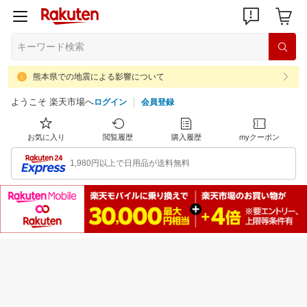
熊本県での地震による影響について
ようこそ 楽天市場へ
ログイン
会員登録
お気に入り
閲覧履歴
購入履歴
myクーポン
1,980円以上で日用品が送料無料