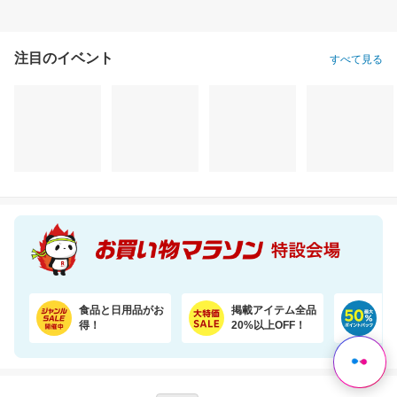
注目のイベント
すべて見る
食品と日用品がお
掲載アイテム全品
日
得！
20%以上OFF！
ポ