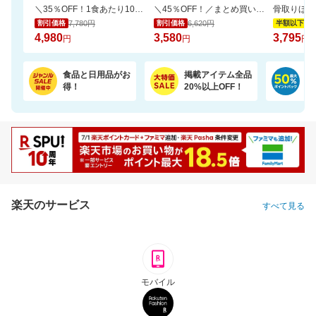
＼35％OFF！1食あたり104円／お茶碗約1杯分！パックご飯 150g×48食
＼45％OFF！／まとめ買いに！ペーパータオル 5パック×6個セット
7,780円
6,620円
7,
割引価格
割引価格
半額以下
4,980
3,580
3,795
円
円
円
食品と日用品がお
掲載アイテム全品
日
得！
20%以上OFF！
ポ
楽天のサービス
すべて見る
モバイル