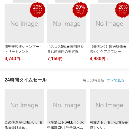
20%
20%
20%
ポイント
ポイント
ポイント
バック
バック
バック
濃密美容液シャンプー・
ベスコス5冠★透明感を
【楽天1位】獣医監修★
トリートメント
育む菌発想の美容液
涙やけケアスプレー
3,740
7,150
4,980
円
～
円
円
～
24時間タイムセール
毎日10時更新
すべて見る
この薄さが心地いい、着
《半額以下SALE！》水
可愛さも、着け心地も妥
る日焼け止め。
中撮影OK！完全防水ケ
協しない。