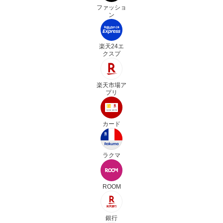
ファッショ
ン
楽天24エ
クスプ
楽天市場ア
プリ
カード
ラクマ
ROOM
銀行