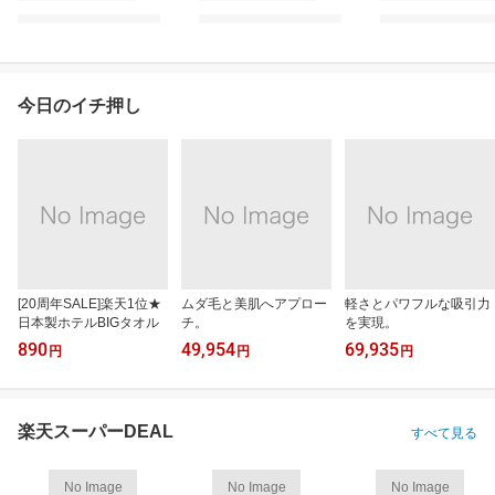
今日のイチ押し
[20周年SALE]楽天1位★
ムダ毛と美肌へアプロー
軽さとパワフルな吸引力
日本製ホテルBIGタオル
チ。
を実現。
890
49,954
69,935
円
円
円
楽天スーパーDEAL
すべて見る
No Image
No Image
No Image