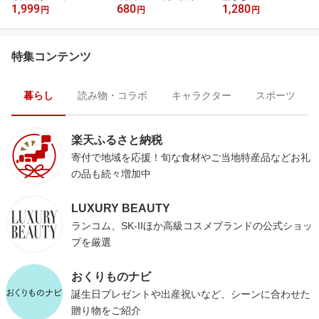
1,999
680
1,280
ース
円
円
円
特集コンテンツ
暮らし
読み物・コラボ
キャラクター
スポーツ
楽天ふるさと納税
寄付で地域を応援！旬な食材やご当地特産品などお礼
の品も続々増加中
LUXURY BEAUTY
ランコム、SK-IIほか高級コスメブランドの公式ショッ
プを厳選
おくりものナビ
誕生日プレゼントや出産祝いなど、シーンに合わせた
贈り物をご紹介