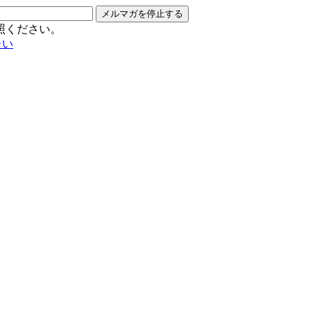
メルマガを停止する
照ください。
たい