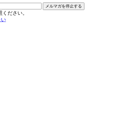
メルマガを停止する
照ください。
たい