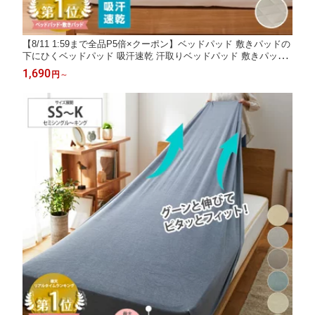
【8/11 1:59まで全品P5倍×クーポン】ベッドパッド 敷きパッドの
下にひくベッドパッド 吸汗速乾 汗取りベッドパッド 敷きパッド
シングル 汗取りパッド 敷きパット 抗菌 防臭 丸洗いOK オールシ
1,690
円
～
ーズン 4隅ゴム付 寝汗 マットプロテクター 子供 ペット 介護 ニ
ッセン nissen