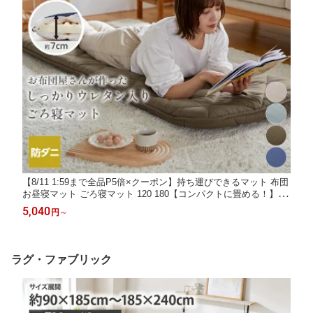
【8/11 1:59まで全品P5倍×クーポン】持ち運びできるマット 布団
お昼寝マット ごろ寝マット 120 180【コンパクトに畳める！】体
圧分散プロファイルウレタン入り 寝具 ごろ寝 長座布団 敷布団 ご
5,040
円
～
ろ寝座布団 キャンプ アウトドア 車中泊 持ち運べるマットレス ニ
ッセン nissen
ラグ・ファブリック