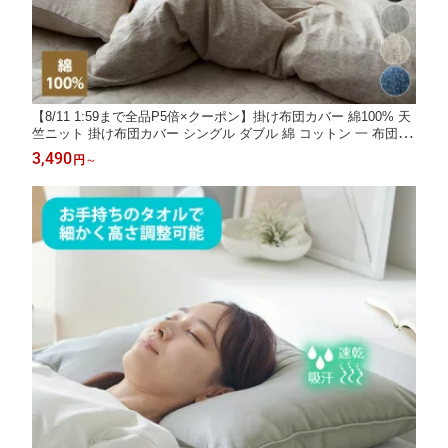
【8/11 1:59まで全品P5倍×クーポン】掛け布団カバー 綿100% 天
竺ニット 掛け布団カバー シングル ダブル 綿 コットン 一 布団カ
バー ナチュラル 人暮らし 新生活 CocoFeel ココフィール おしゃ
3,490
円
～
れ シンプル 柔らか オールシーズン 寝具 ニッセン nissen