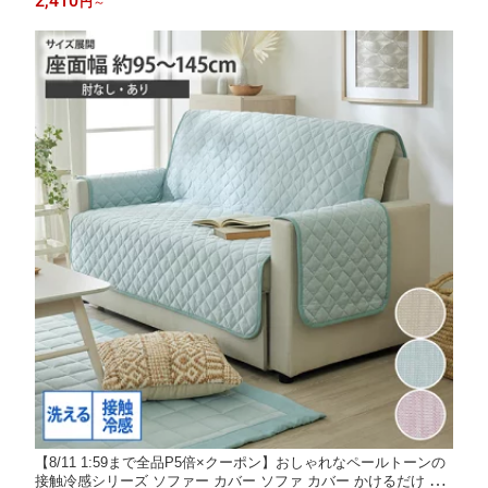
2,410
円
～
い 洗える ラグマット カーペット 正方形 ニッセン nissen
【8/11 1:59まで全品P5倍×クーポン】おしゃれなペールトーンの
接触冷感シリーズ ソファー カバー ソファ カバー かけるだけ 冷