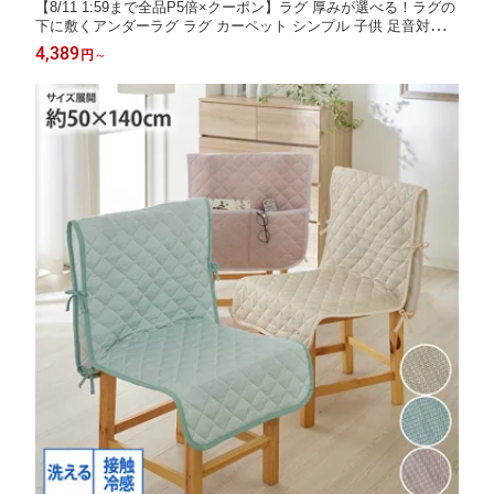
【8/11 1:59まで全品P5倍×クーポン】ラグ 厚みが選べる！ラグの
下に敷くアンダーラグ ラグ カーペット シンプル 子供 足音対策
お尻が痛くない ラグ リビング 子供部屋 一人暮らし 2人暮らし フ
4,389
円
～
ァミリー 新生活 115×170 10mm 170×225 20mm ニッセン nissen