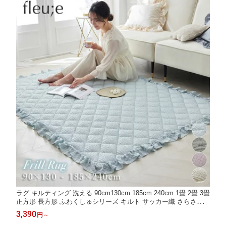
ラグ キルティング 洗える 90cm130cm 185cm 240cm 1畳 2畳 3畳
正方形 長方形 ふわくしゅシリーズ キルト サッカー織 さらさら
涼感 おしゃれ かわいい 模様替え おしゃれ 春 夏 秋 冬 夏用 涼 fle
3,390
円
～
u;e フルーエ 大人可愛い nissen ニッセン ◆