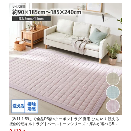
【8/11 1:59まで全品P5倍×クーポン】ラグ 夏用 ひんやり 洗える
接触冷感キルトラグ｜ペールトーンシリーズ・厚みが選べる5m
m・15mm 北欧 無地 冷感 涼感 接触冷感 暑さ対策 キルト 夏 涼し