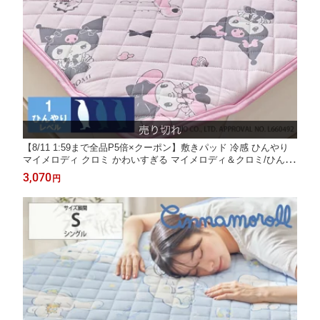
【8/11 1:59まで全品P5倍×クーポン】敷きパッド 冷感 ひんやり
マイメロディ クロミ かわいすぎる マイメロディ＆クロミ/ひんや
り気持ちいい冷感敷きパッド シングル キャラクター サンリオ か
3,070
円
わいい 子供 ファミリー 夏 寝具 子供部屋 接触冷感 夏用 nissen
ニッセン