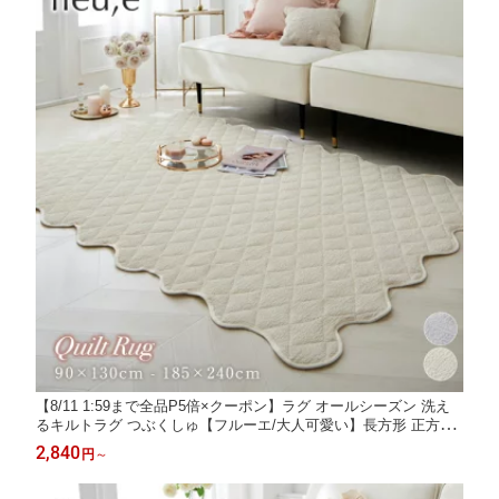
【8/11 1:59まで全品P5倍×クーポン】ラグ オールシーズン 洗え
るキルトラグ つぶくしゅ【フルーエ/大人可愛い】長方形 正方形
マット カーペット 大人かわいい fleu;e 床暖房対応 ホットカーペ
2,840
円
～
ット対応 春 夏用 nissen ニッセン ◆