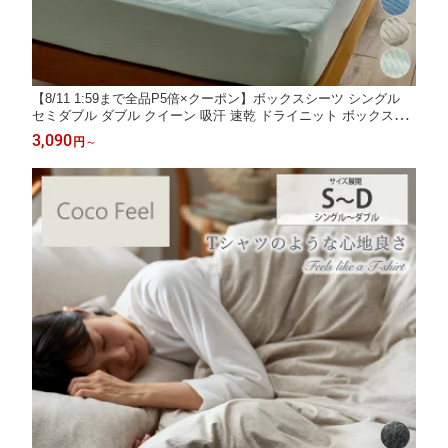
【8/11 1:59まで全品P5倍×クーポン】ボックスシーツ シングル
セミダブル ダブル クイーン 吸汗 速乾 ドライニット ボックスシ
ーツ一体型敷きパッド 涼感 敷パッド オールシーズン サラサラ素
3,090
円
～
材 ベッドシーツ シンプル 寝具 無地 梅雨 新生活 涼感 ニッセン ni
ssen