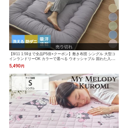
【8/11 1:59まで全品P5倍×クーポン】敷き布団 シングル 大型コ
インランドリーOK カラーで選べる ウオッシャブル 固わた入り3
層敷布団 吸汗 速乾 防ダニ さらさら 掛布団 オールシーズン 冷房
5,490
円
対策 洗える 洗い替え 来客用 おしゃれ 春 夏 秋 冬 涼感 nissen ニ
ッセン