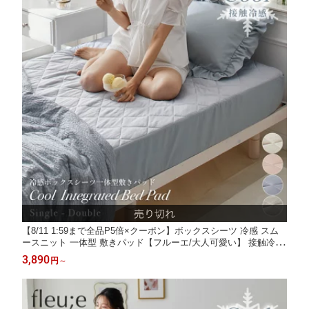
【8/11 1:59まで全品P5倍×クーポン】ボックスシーツ 冷感 スム
ースニット 一体型 敷きパッド【フルーエ/大人可愛い】 接触冷感
シリーズ 敷きパッド シングル ダブル 大人かわいい ひんやり 夏
3,890
円
～
用 寝具 マットレスカバー fleu;e nissen ニッセン