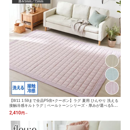
【8/11 1:59まで全品P5倍×クーポン】ラグ 夏用 ひんやり 洗える
接触冷感キルトラグ｜ペールトーンシリーズ・厚みが選べる5m
m・15mm 北欧 無地 冷感 涼感 接触冷感 暑さ対策 キルト 夏 涼し
2,410
円
～
い 洗える ラグマット カーペット 正方形 ニッセン nissen