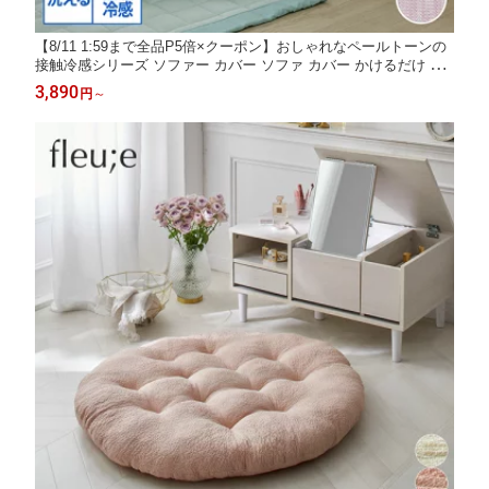
【8/11 1:59まで全品P5倍×クーポン】おしゃれなペールトーンの
接触冷感シリーズ ソファー カバー ソファ カバー かけるだけ 冷
感 汚れ防止 洗える 簡単装着 無地 シンプル ニッセン nissen 座面
3,890
円
～
幅95cm 肘なし 座面幅145cm 肘あり