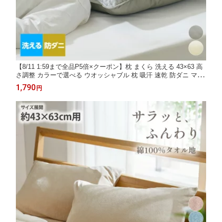
【8/11 1:59まで全品P5倍×クーポン】枕 まくら 洗える 43×63 高
さ調整 カラーで選べる ウオッシャブル 枕 吸汗 速乾 防ダニ マイ
クロファイバー綿 来客用 おしゃれ 春 夏 秋 冬 涼 梅雨 nissen ニ
1,790
円
ッセン