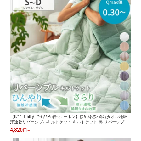
【8/11 1:59まで全品P5倍×クーポン】接触冷感×綿混タオル地吸
汗速乾リバーシブルキルトケット キルトケット 綿 リバーシブル
タオルケット クールケット 大人気 冷感ひんやり 夏 接触冷感 暑
4,820
円
～
さ対策 ファミリー 一人暮らし 洗い替え ニッセン nissen