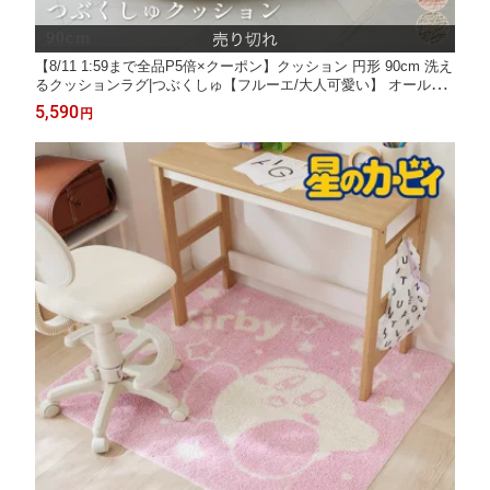
【8/11 1:59まで全品P5倍×クーポン】クッション 円形 90cm 洗え
るクッションラグ|つぶくしゅ【フルーエ/大人可愛い】 オールシ
ーズン 座布団 大きい ふかふか 大人かわいい フェミニン くすみ
5,590
円
カラー おしゃれ プレゼント fleu;e nissen ニッセン