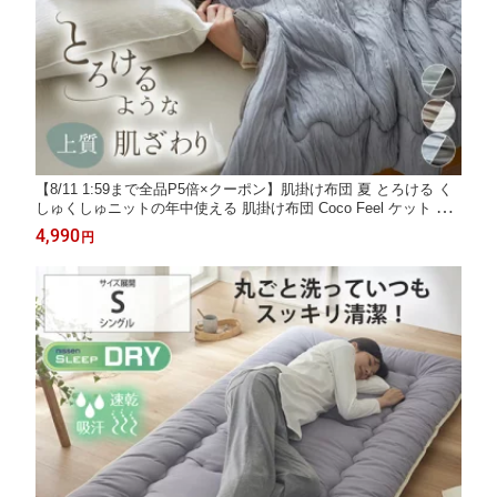
【8/11 1:59まで全品P5倍×クーポン】肌掛け布団 夏 とろける く
しゅくしゅニットの年中使える 肌掛け布団 Coco Feel ケット 洗
える 寝具 冷房対策 年中 とろとろ くしゅくしゅ かわいい 春 夏
4,990
円
とろとろケット 掛け布団 肌布団 タオルケット シングル ニッセン
nissen