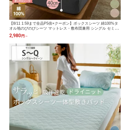
【8/11 1:59まで全品P5倍×クーポン】ボックスシーツ 綿100%タ
オル地のびのびシーツ マットレス・敷布団兼用 シングル セミダ
ブル ダブル クイーン キング ベッドシーツ 伸びる 伸縮 子供 介護
2,980
円
～
ファミリー 新生活 ニッセン nissen