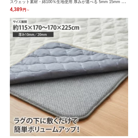
スウェット素材・綿100％生地使用 厚みが選べる 5mm 15mm カ
ーペット 敷物 洗濯可 床暖房 ホットカーペット こたつ敷き対応
4,389
円
～
ホットカーペット ラグ オールシーズン 130×185〜185×280 ニッ
セン nissen