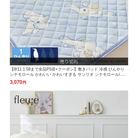
【8/11 1:59まで全品P5倍×クーポン】敷きパッド 冷感 ひんやり
シナモロール かわいい かわいすぎる サンリオ シナモロール/ひん
やり気持ちいい冷感敷きパッド シングル キャラクター 子供 ファ
3,070
円
ミリー 夏 寝具 子供部屋 接触冷感 夏用 nissen ニッセン