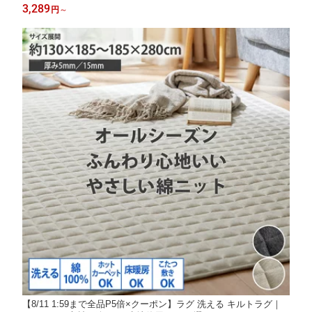
ット 洗える 厚手 おしゃれ ペット 子供 あったか カーペット オー
3,289
円
～
ルシーズン 春 夏 秋 冬 ふわふわ 新生活 ニッセン nissen
【8/11 1:59まで全品P5倍×クーポン】ラグ 洗える キルトラグ｜