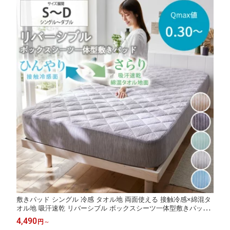
敷きパッド シングル 冷感 タオル地 両面使える 接触冷感×綿混タ
オル地 吸汗速乾 リバーシブル ボックスシーツ一体型敷きパッド
省エネ 節電 さらさら マットレスカバー 敷き布団カバー 夏用 ひ
4,490
円
～
んやり 一人暮らし 2人暮らし nissen ニッセン