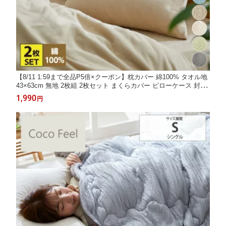
【8/11 1:59まで全品P5倍×クーポン】枕カバー 綿100% タオル地
43×63cm 無地 2枚組 2枚セット まくらカバー ピローケース 封筒
型 合わせ式 洗える 敏感肌 肌に優しい 汗対策 清潔 ニッセン niss
1,990
円
en