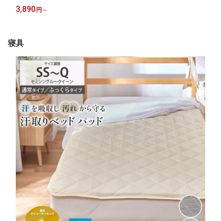
感 汚れ防止 洗える 簡単装着 無地 シンプル ニッセン nissen 座面
3,890
円
～
幅95cm 肘なし 座面幅145cm 肘あり
寝具