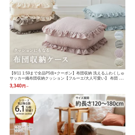
【8/11 1:59まで全品P5倍×クーポン】布団収納 洗えるふわくしゅ
サッカー織布団収納クッション【フルーエ/大人可愛い】 布団 魅
せる収納 クッション 春 夏 秋 冬 大人かわいい 洗える おしゃれ
3,340
円
～
オールシーズン 涼感 fleu;e ふわくしゅシリーズ nissen ニッセン