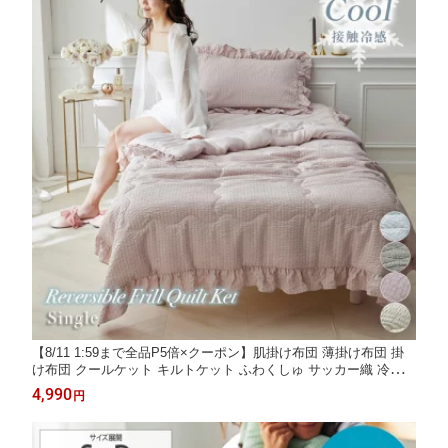
【8/11 1:59まで全品P5倍×クーポン】肌掛け布団 薄掛け布団 掛
け布団 クールケット キルトケット ふわくしゅ サッカー織 冷感
スムースニット フリル フルーエ 大人可愛い ひんやり 夏用 洗え
4,990
円
る 寝具 夏 fleu;e ふわくしゅシリーズ 接触冷感シリーズ nissen ニ
ッセン ◆