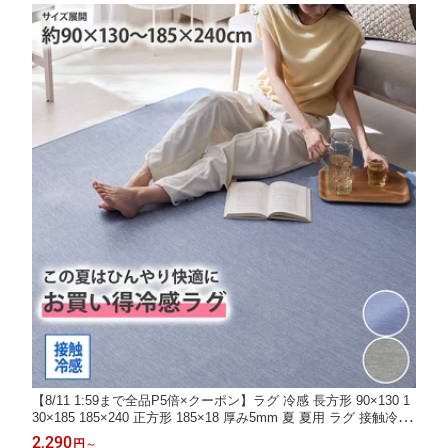
【8/11 1:59まで全品P5倍×クーポン】ラグ 冷感 長方形 90×130 1
30×185 185×240 正方形 185×18 厚み5mm 夏 夏用 ラグ 接触冷感
ラグ|ウレタン入り・手洗い ひんやり 接触冷感 マット カーペット
2,290
円
～