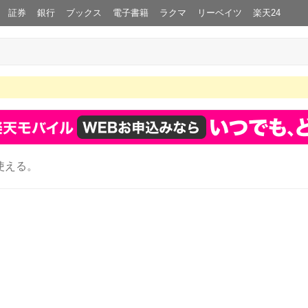
証券
銀行
ブックス
電子書籍
ラクマ
リーベイツ
楽天24
使える。