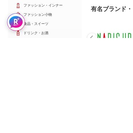
ファッション・インナー
有名ブランド・
ファッション小物
Rakuten AIで探す
食品・スイーツ
ドリンク・お酒
日用雑貨・キッチン用品
コスメ・健康・医薬品
キッズ・ベビー・玩具
家電・TV・カメラ
PC・スマホ・通信
スポーツ・ゴルフ
車・バイク
インテリア・寝具・収納
ペット・花・DIY工具
サービス・リフォーム