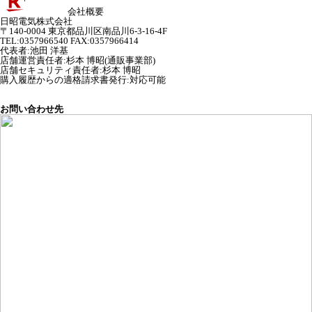
会社概要
日昭電気株式会社
〒140-0004 東京都品川区南品川6-3-16-4F
TEL:0357966540 FAX:0357966414
代表者
:
池田 洋基
店舗運営責任者
:
杉本 博昭(通販事業部)
店舗セキュリティ責任者
:
杉本 博昭
購入履歴からの適格請求書発行:対応可能
お問い合わせ先