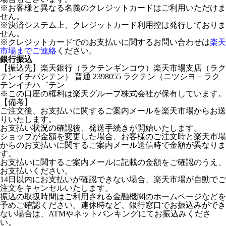
※お客様と異なる名義のクレジットカードはご利用いただけま
せん。
※決済システム上、クレジットカード利用控は発行しておりま
せん。
※クレジットカードでのお支払いに関するお問い合わせは
楽天
市場までご連絡
ください。
銀行振込
【振込先】楽天銀行（ラクテンギンコウ）楽天市場支店（ラク
テンイチバシテン） 普通 2398055 ラクテン（ニツシヨ－ラク
テンイチハ゛テン
※この口座の権利は楽天グループ株式会社が保有しています。
【備考】
ご注文後、お支払いに関するご案内メールを楽天市場からお送
りいたします。
お支払い状況の確認後、発送手続きが開始いたします。
ショップが金額を変更した場合、お客様のご注文時と楽天市場
からのお支払いに関するご案内メール送信時で金額が異なりま
す。
お支払いに関するご案内メールに記載の金額をご確認のうえ、
お支払いください。
14日以内にお支払いが確認できない場合、楽天市場が自動でご
注文をキャンセルいたします。
振込の取扱時間はご利用される金融機関のホームページなどを
予めご確認ください。連休時など、銀行窓口でお振込みができ
ない場合は、ATMやネットバンキングにてお振込みくださ
い。