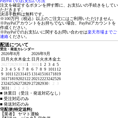
PayPalでのお支払い方法
注文を確定するボタンを押す際に、お支払いの手続きをしてい
ただきます。
決済手数料は無料です。
※100万円（税込）以上のご注文にはご利用いただけません。
※PayPalアカウントをお持ちでない場合、PayPalアカウントを
作成ください。
※PayPalでのお支払いに関するお問い合わせは
楽天市場までご
連絡
ください。
配送について
受注・発送カレンダー
2026年8月
2026年9月
日
月
火
水
木
金
土
日
月
火
水
木
金
土
26
27
28
29
30
31
1
30
31
1
2
3
4
5
2
3
4
5
6
7
8
6
7
8
9
10
11
12
9
10
11
12
13
14
15
13
14
15
16
17
18
19
16
17
18
19
20
21
22
20
21
22
23
24
25
26
23
24
25
26
27
28
29
27
28
29
30
1
2
3
30
31
1
2
3
4
5
■
休業日（受注・発送対応なし）
■
受注対応のみ
■
発送対応のみ
宅配便[特定送料]
【業者】 ヤマト運輸