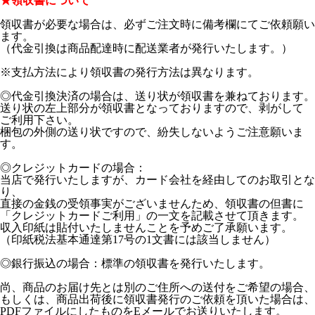
★領収書について
領収書が必要な場合は、必ずご注文時に備考欄にてご依頼願い
ます。
（代金引換は商品配達時に配送業者が発行いたします。）
※支払方法により領収書の発行方法は異なります。
◎代金引換決済の場合は、送り状が領収書を兼ねております。
送り状の左上部分が領収書となっておりますので、剥がして
ご利用下さい。
梱包の外側の送り状ですので、紛失しないようご注意願いま
す。
◎クレジットカードの場合：
当店で発行いたしますが、カード会社を経由してのお取引とな
り、
直接の金銭の受領事実がございませんため、領収書の但書に
「クレジットカードご利用」の一文を記載させて頂きます。
収入印紙は貼付いたしませんことを予めご了承願います。
（印紙税法基本通達第17号の1文書には該当しません）
◎銀行振込の場合：標準の領収書を発行いたします。
尚、商品のお届け先とは別のご住所への送付をご希望の場合、
もしくは、商品出荷後に領収書発行のご依頼を頂いた場合は、
PDFファイルにしたものをEメールでお送りいたします。