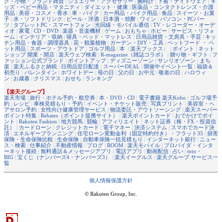
グ・小物・ブランド雑貨
|
ジュエリー・アクセサリー
|
腕時計
|
下着・ナイトウェア
|
キ
ッズ・ベビー用品・マタニティ
|
ダイエット・健康
|
医薬品・コンタクトレンズ・介護
用品
|
美容・コスメ・香水
|
車・バイク
|
カー用品・バイク用品
|
食品
|
スイーツ・お菓
子
|
水・ソフトドリンク
|
ビール・洋酒
|
日本酒・焼酎
|
ワイン
|
パソコン・PCパー
ツ
|
タブレットPC・スマートフォン
|
光回線・モバイル通信
|
TV・レコーダー・オーデ
ィオ
|
家電
|
CD・DVD
|
楽器・音楽機材
|
ゲーム
|
おもちゃ
|
ホビー
|
サービス・リフォ
ーム
|
インテリア・収納
|
寝具・ベッド・マットレス
|
日用品雑貨・文房具・手芸
|
キッ
チン用品・食器・調理器具
|
花・観葉植物
|
ガーデン・DIY・工具
|
ペットフード ・ ペ
ット用品
|
スポーツ・アウトドア
|
ゴルフ用品
|
本
（
楽天ブックス
） |
ポイント
|
ネット
ショップ 開業・開店
|
楽天ウェブ検索
|
R-magazine（雑誌コラボ）
|
贈り物・ギフト
|
フ
ァッション公式ブランド
|
ポイントアップ
|
ディズニーゾーン
|
サンリオゾーン
|
まち
楽
|
楽天ふるさと納税
|
日用品翌日配達
|
スーパーDEAL
|
開催中イベント一覧
|
福袋＆
初売り
|
バレンタイン
|
ホワイトデー
|
母の日
|
父の日
|
お中元
|
敬老の日
|
ハロウィ
ン
|
お歳暮
|
クリスマス
|
おせち
|
ランキング
【楽天グループ】
楽天市場
|
旅行・ホテル予約・航空券
|
本・DVD・CD
|
電子書籍 楽天Kobo
|
ゴルフ場予
約
|
レシピ
|
車検見積もり・予約
|
イベント・チケット販売
|
写真プリント
|
美容室・ヘ
アサロン予約
|
女性向け健康管理サービス
|
物流委託・アウトソーシング
|
楽天スーパー
ポイント特集
|
Rebates（ポイント提携サイト）
|
楽天ポイントカード
|
おでかけでポイ
ント
|
Rakuten Fashion
|
地方競馬
|
競輪
|
アフィリエイト
|
ネット証券（株・FX・投資信
託）
|
カードローン
|
クレジットカード
|
電子マネー
|
決済システム
|
スマホでカード決
済
|
エネルギープランニング
|
住宅ローン変動金利（固定特約付き）・フラット35
|
損害
保険・生命保険比較
|
生命保険
|
自動車保険一括見積もり
|
インターネット銀行
|
ニュー
ス・検索
|
仕事紹介
|
不動産情報
|
ブログ
|
ROOM
|
楽天モバイル
|
プロバイダ・インタ
ーネット接続
|
無料通話＆メッセージアプリ
|
電話アプリ
|
動画配信
|
占い
|
toto・
BIG
|
宝くじ（ナンバーズ4・ナンバーズ3）
|
楽天イーグルス
|
楽天グループ サービス一
覧
個人情報保護方針
© Rakuten Group, Inc.