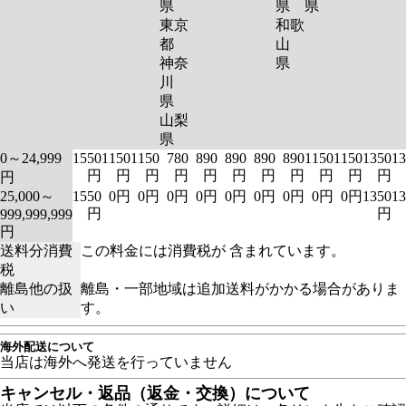
県
県
県
東京
和歌
都
山
神奈
県
川
県
山梨
県
0～24,999
1550
1150
1150
780
890
890
890
890
1150
1150
1350
13
円
円
円
円
円
円
円
円
円
円
円
円
25,000～
1550
0円
0円
0円
0円
0円
0円
0円
0円
0円
1350
13
円
円
999,999,999
円
送料分消費
この料金には消費税が 含まれています。
税
離島他の扱
離島・一部地域は追加送料がかかる場合がありま
い
す。
海外配送について
当店は海外へ発送を行っていません
キャンセル・返品（返金・交換）について