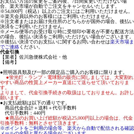
お支払い方法の変更をご案内後、7日間変更いただけない場
合、楽天市場が自動でご注文をキャンセルいたします。
※54,000円（税込）以上のご注文にはご利用いただけません。
※楽天会員以外のお客様にはご利用いただけません。
※注文者またはお届け先住所のどちらかが国外の場合、後払い
決済をご利用いただけません。
※メール便等のお受け取り時に受領印や署名が不要な配送方法
の場合、後払い決済をご利用いただけない場合がございます。
※後払い決済でのお支払いに関するお問い合わせは
楽天市場ま
でご連絡
ください。
代金引換
【業者】佐川急便株式会社・他
【備考】
●照明器具類及び一部の限定品ご購入のお客様に限ります。
●蛍光灯・ランプ・電球類の販売に関しましては、大変割れ
やすい商品の性質上メーカー直送にて送らせて頂いておりま
す。
よりまして、代金引換手続きの取扱はしておりません。お許し
願います。
●お支払総額は以下の通りです。
商品代金合計＋送料＋代引手数料
代引手数料：440円
★商品のお買い上げ総額が税込25,000円以上の場合は、代金
引換手数料：無料とさせて頂きます。
※ポイントをご利用の場合等、楽天から自動で配信される確認
メールの金額と異なる場合がございます。