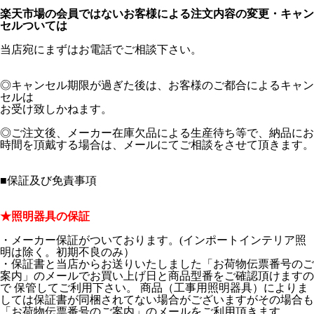
楽天市場の会員ではないお客様による注文内容の変更・キャン
セルついては
当店宛にまずはお電話でご相談下さい。
◎キャンセル期限が過ぎた後は、お客様のご都合によるキャン
セルは
お受け致しかねます。
◎ご注文後、メーカー在庫欠品による生産待ち等で、納品にお
時間を頂戴する場合は、メールにてご相談をさせて頂きます。
■保証及び免責事項
★照明器具の保証
・メーカー保証がついております。(インポートインテリア照
明は除く。初期不良のみ）
・保証書と当店からお送りいたしました「お荷物伝票番号のご
案内」のメールでお買い上げ日と商品型番をご確認頂けますの
で 保管してご利用下さい。 商品（工事用照明器具）によりま
しては保証書が同梱されてない場合がございますがその場合も
「お荷物伝票番号のご案内」のメールをご利用頂きます。