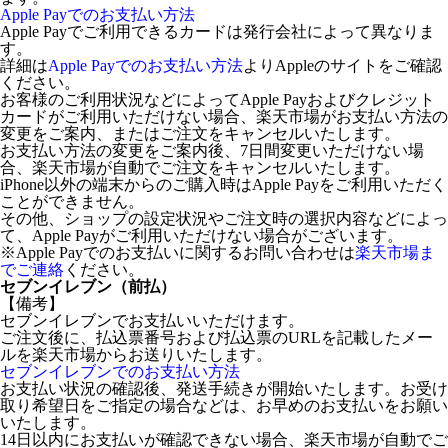
Apple Payでのお支払い方法
Apple Payでご利用できるカードは発行会社によって異なりま
す。
詳細は
Apple Payでのお支払い方法
よりAppleのサイトをご確認
ください。
お客様のご利用状況などによってApple Payおよびクレジット
カードがご利用いただけない場合、楽天市場がお支払い方法の
変更をご案内、またはご注文をキャンセルいたします。
お支払い方法の変更をご案内後、7日間変更いただけない場
合、楽天市場が自動でご注文をキャンセルいたします。
iPhone以外の端末からのご購入時はApple Payをご利用いただく
ことができません。
その他、ショップの設定状況やご注文時の選択内容などによっ
て、Apple Payがご利用いただけない場合がございます。
※Apple Payでのお支払いに関するお問い合わせは
楽天市場ま
でご連絡
ください。
セブンイレブン（前払）
【備考】
セブンイレブンでお支払いいただけます。
ご注文後に、払込票番号および払込票のURLを記載したメー
ルを楽天市場からお送りいたします。
セブンイレブンでのお支払い方法
お支払い状況の確認後、発送手続きが開始いたします。お受け
取り希望日をご指定の場合などは、お早めのお支払いをお願い
いたします。
14日以内にお支払いが確認できない場合、楽天市場が自動でご