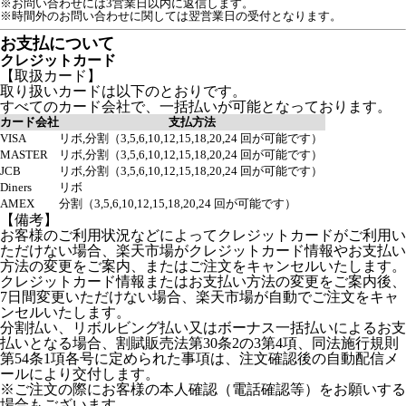
※お問い合わせには3営業日以内に返信します。
※時間外のお問い合わせに関しては翌営業日の受付となります。
お支払について
クレジットカード
【取扱カード】
取り扱いカードは以下のとおりです。
すべてのカード会社で、一括払いが可能となっております。
カード会社
支払方法
VISA
リボ,分割（3,5,6,10,12,15,18,20,24 回が可能です）
MASTER
リボ,分割（3,5,6,10,12,15,18,20,24 回が可能です）
JCB
リボ,分割（3,5,6,10,12,15,18,20,24 回が可能です）
Diners
リボ
AMEX
分割（3,5,6,10,12,15,18,20,24 回が可能です）
【備考】
お客様のご利用状況などによってクレジットカードがご利用い
ただけない場合、楽天市場がクレジットカード情報やお支払い
方法の変更をご案内、またはご注文をキャンセルいたします。
クレジットカード情報またはお支払い方法の変更をご案内後、
7日間変更いただけない場合、楽天市場が自動でご注文をキャ
ンセルいたします。
分割払い、リボルビング払い又はボーナス一括払いによるお支
払いとなる場合、割賦販売法第30条2の3第4項、同法施行規則
第54条1項各号に定められた事項は、注文確認後の自動配信メ
ールにより交付します。
※ご注文の際にお客様の本人確認（電話確認等）をお願いする
場合もございます。