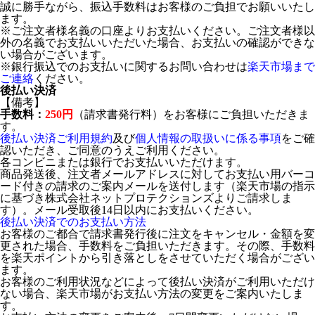
誠に勝手ながら、振込手数料はお客様のご負担でお願いいたし
ます。
※ご注文者様名義の口座よりお支払いください。ご注文者様以
外の名義でお支払いいただいた場合、お支払いの確認ができな
い場合がございます。
※銀行振込でのお支払いに関するお問い合わせは
楽天市場まで
ご連絡
ください。
後払い決済
【備考】
手数料：
250円
（請求書発行料）をお客様にご負担いただきま
す。
後払い決済ご利用規約
及び
個人情報の取扱いに係る事項
をご確
認いただき、ご同意のうえご利用ください。
各コンビニまたは銀行でお支払いいただけます。
商品発送後、注文者メールアドレスに対してお支払い用バーコ
ード付きの請求のご案内メールを送付します（楽天市場の指示
に基づき株式会社ネットプロテクションズよりご請求しま
す）。メール受取後14日以内にお支払いください。
後払い決済でのお支払い方法
お客様のご都合で請求書発行後に注文をキャンセル・金額を変
更された場合、手数料をご負担いただきます。その際、手数料
を楽天ポイントから引き落としをさせていただく場合がござい
ます。
お客様のご利用状況などによって後払い決済がご利用いただけ
ない場合、楽天市場がお支払い方法の変更をご案内いたしま
す。