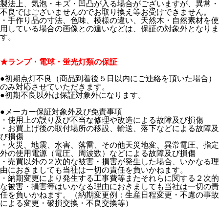
製法上、気泡・キズ・凹凸が入る場合がございますが、異常・
不良ではございませんのでお取り換え等お受けできません。
・手作り品の寸法、色味、模様の違い、天然木・自然素材を使
用している場合の画像との違いなどは、保証の対象外となりま
す。
★ランプ・電球・蛍光灯類の保証
●初期点灯不良（商品到着後５日以内にご連絡を頂いた場合）
のみ対応させていただきます。
●初期不良以外は保証対象外になります。
●メーカー保証対象外及び免責事項
・使用上の誤り及び不当な修理や改造による故障及び損傷
・お買上げ後の取付場所の移設、輸送、落下などによる故障及
び損傷
・火災、地震、水害、落雷、その他天災地変、異常電圧、指定
外の使用電源（電圧、周波数）などによる故障及び損傷
・売買以外の２次的な被害・損害が発生した場合、いかなる理
由におきましても当社は一切の責任を負いかねます。
・納期変更により発生する工事費等またそれらに関する２次的
な被害・損害等はいかなる理由におきましても当社は一切の責
任を負いかねます。（納期変更例：生産日程変更・不慮の事故
による変更・破損交換・不良交換等）