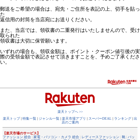
郵送をご希望の場合は、宛先・ご住所を表記の上、切手を貼っ
た
返信用の封筒を当店宛にお送りください。
また、当店では、領収書の二重発行はいたしませんので、受け
取られた
領収書は大切に保管願います。
いずれの場合も、領収金額は、ポイント・クーポン値引後の実
際の受領金額で表記させて頂きますことを、予めご了承くださ
い。
楽天トップへ >>
楽天トップ
|
特集一覧
|
ジャンル一覧
|
楽天市場アプリ
|
スーパーDEAL
|
ランキング
|
出
店のご案内
【楽天市場のサービス】
ファッション 総合
|
家電・パソコン・カメラ 総合
|
レディースファッション
|
靴
|
バッ