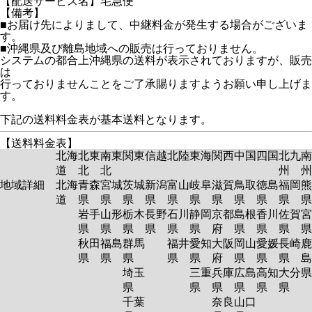
【配送サービス名】宅急便
【備考】
■お届け先によりまして、中継料金が発生する場合がございま
す。
■沖縄県及び離島地域への販売は行っておりません。
システムの都合上沖縄県の送料が表示されておりますが、販売
は
行っておりませんことをご了承賜りますようお願い申し上げま
す。
下記の送料料金表が基本送料となります。
【送料料金表】
北海
北東
南東
関東
信越
北陸
東海
関西
中国
四国
北九
南
道
北
北
州
州
地域詳細
北海
青森
宮城
茨城
新潟
富山
岐阜
滋賀
鳥取
徳島
福岡
熊
道
県
県
県
県
県
県
県
県
県
県
岩手
山形
栃木
長野
石川
静岡
京都
島根
香川
佐賀
宮
県
県
県
県
県
県
府
県
県
県
秋田
福島
群馬
福井
愛知
大阪
岡山
愛媛
長崎
鹿
県
県
県
県
県
府
県
県
県
島
埼玉
三重
兵庫
広島
高知
大分
県
県
県
県
県
県
千葉
奈良
山口