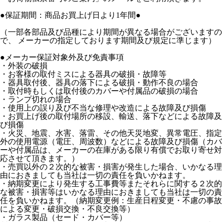
●保証期間：商品お買上げ日より1年間●
（一部各部品及び品種により期間が異なる場合がございますの
で、 メーカーの指定しております期間及び規定に準じます）
●メーカー保証対象外及び免責事項
・外装の破損
・お客様の取付ミスによる器具の破損・故障等
・器具取付後、器具の落下による破損・動作不良の場合
・取付時もしくは取付後のカバーや付属品の破損の場合
・ランプ切れの場合
・使用上の誤り及び不当な修理や改造による故障及び損傷
・お買上げ後の取付場所の移設、輸送、落下などによる故障及
び損傷
・火災、地震、水害、落雷、その他天災地変、異常電圧、指定
外の使用電源（電圧、周波数）などによる故障及び損傷（カバ
ーや付属品は、メーカーの在庫がある限り有償でお取り寄せ対
応させて頂きます。）
・売買以外の２次的な被害・損害が発生した場合、いかなる理
由におきましても当社は一切の責任を負いかねます。
・納期変更により発生する工事費等またそれらに関する２次的
な被害・損害等はいかなる理由におきましても当社は一切の責
任を負いかねます。（納期変更例：生産日程変更・不慮の事故
による変更・破損交換・不良交換等）
・ガラス製品（セード・カバー等）