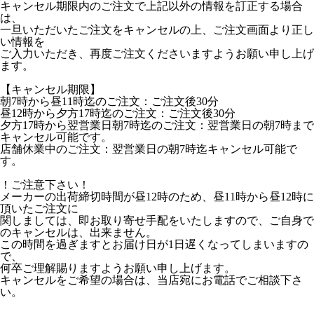
キャンセル期限内のご注文で上記以外の情報を訂正する場合
は、
一旦いただいたご注文をキャンセルの上、ご注文画面より正し
い情報を
ご入力いただき、再度ご注文くださいますようお願い申し上げ
ます。
【キャンセル期限】
朝7時から昼11時迄のご注文：ご注文後30分
昼12時から夕方17時迄のご注文：ご注文後30分
夕方17時から翌営業日朝7時迄のご注文：翌営業日の朝7時まで
キャンセル可能です。
店舗休業中のご注文：翌営業日の朝7時迄キャンセル可能で
す。
！ご注意下さい！
メーカーの出荷締切時間が昼12時のため、昼11時から昼12時に
頂いたご注文に
関しましては、即お取り寄せ手配をいたしますので、ご自身で
のキャンセルは、出来ません。
この時間を過ぎますとお届け日が1日遅くなってしまいますの
で、
何卒ご理解賜りますようお願い申し上げます。
キャンセルをご希望の場合は、当店宛にお電話でご相談下さ
い。