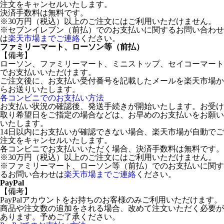
注文をキャンセルいたします。
決済手数料は無料です。
※30万円（税込）以上のご注文にはご利用いただけません。
※セブンイレブン（前払）でのお支払いに関するお問い合わせ
は
楽天市場までご連絡
ください。
ファミリーマート、ローソン等（前払）
【備考】
ローソン、ファミリーマート、ミニストップ、セイコーマート
でお支払いいただけます。
ご注文後に、お支払い受付番号を記載したメールを楽天市場か
らお送りいたします。
各コンビニでのお支払い方法
お支払い状況の確認後、発送手続きが開始いたします。お受け
取り希望日をご指定の場合などは、お早めのお支払いをお願い
いたします。
14日以内にお支払いが確認できない場合、楽天市場が自動でご
注文をキャンセルいたします。
各コンビニでお支払いいただく場合、決済手数料は無料です。
※30万円（税込）以上のご注文にはご利用いただけません。
※ファミリーマート、ローソン等（前払）でのお支払いに関す
るお問い合わせは
楽天市場までご連絡
ください。
PayPal
【備考】
PayPalアカウントをお持ちのお客様のみご利用いただけます。
商品や注文数の追加をされる場合、改めて注文いただく必要が
あります。予めご了承ください。