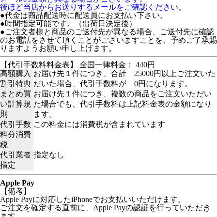
後ほど当店からお送りするメールをご確認ください。
●代金は商品配送時に配送員にお支払い下さい。
●時間指定可能です。（出荷日決定後）
●ご注文者様と商品のご送付先が異なる場合、ご送付先に確認
のお電話をさせて頂くことがございますことを、予めご了承賜
りますようお願い申し上げます。
【代引手数料料金表】 全国一律料金： 440円
高額購入
お届け先１件につき、合計 25000円以上ご注文いた
割引特典
だいた場合、代引手数料が 0円になります。
まとめ買
お届け先１件につき、複数の商品をご注文いただい
い計算規
た場合でも、代引手数料は上記料金表の金額になり
則
ます。
代引手数
この料金には消費税が含まれています
料分消費
税
代引業者
指定なし
指定
Apple Pay
【備考】
Apple Payに対応したiPhoneでお支払いいただけます。
ご注文を確定する直前に、Apple Payの認証を行っていただき
ます。