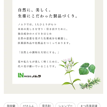
美咲蘭
びさらん
育毛剤
シャンプー
まつ毛美容液