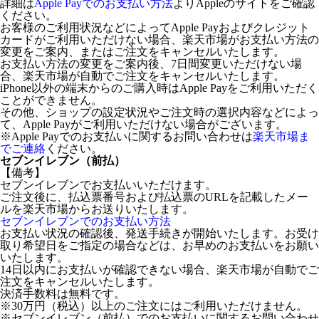
詳細は
Apple Payでのお支払い方法
よりAppleのサイトをご確認
ください。
お客様のご利用状況などによってApple Payおよびクレジット
カードがご利用いただけない場合、楽天市場がお支払い方法の
変更をご案内、またはご注文をキャンセルいたします。
お支払い方法の変更をご案内後、7日間変更いただけない場
合、楽天市場が自動でご注文をキャンセルいたします。
iPhone以外の端末からのご購入時はApple Payをご利用いただく
ことができません。
その他、ショップの設定状況やご注文時の選択内容などによっ
て、Apple Payがご利用いただけない場合がございます。
※Apple Payでのお支払いに関するお問い合わせは
楽天市場ま
でご連絡
ください。
セブンイレブン（前払）
【備考】
セブンイレブンでお支払いいただけます。
ご注文後に、払込票番号および払込票のURLを記載したメー
ルを楽天市場からお送りいたします。
セブンイレブンでのお支払い方法
お支払い状況の確認後、発送手続きが開始いたします。お受け
取り希望日をご指定の場合などは、お早めのお支払いをお願い
いたします。
14日以内にお支払いが確認できない場合、楽天市場が自動でご
注文をキャンセルいたします。
決済手数料は無料です。
※30万円（税込）以上のご注文にはご利用いただけません。
※セブンイレブン（前払）でのお支払いに関するお問い合わせ