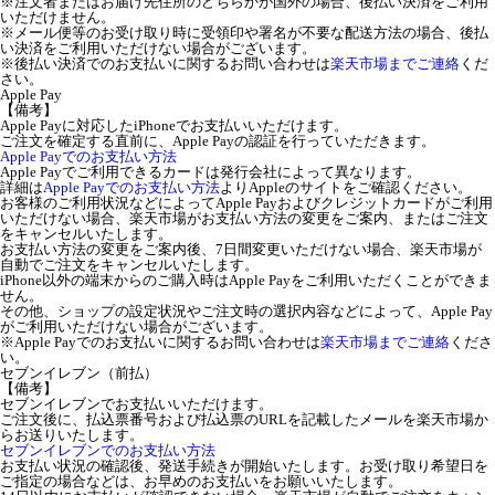
※注文者またはお届け先住所のどちらかが国外の場合、後払い決済をご利用
いただけません。
※メール便等のお受け取り時に受領印や署名が不要な配送方法の場合、後払
い決済をご利用いただけない場合がございます。
※後払い決済でのお支払いに関するお問い合わせは
楽天市場までご連絡
くだ
さい。
Apple Pay
【備考】
Apple Payに対応したiPhoneでお支払いいただけます。
ご注文を確定する直前に、Apple Payの認証を行っていただきます。
Apple Payでのお支払い方法
Apple Payでご利用できるカードは発行会社によって異なります。
詳細は
Apple Payでのお支払い方法
よりAppleのサイトをご確認ください。
お客様のご利用状況などによってApple Payおよびクレジットカードがご利用
いただけない場合、楽天市場がお支払い方法の変更をご案内、またはご注文
をキャンセルいたします。
お支払い方法の変更をご案内後、7日間変更いただけない場合、楽天市場が
自動でご注文をキャンセルいたします。
iPhone以外の端末からのご購入時はApple Payをご利用いただくことができま
せん。
その他、ショップの設定状況やご注文時の選択内容などによって、Apple Pay
がご利用いただけない場合がございます。
※Apple Payでのお支払いに関するお問い合わせは
楽天市場までご連絡
くださ
い。
セブンイレブン（前払）
【備考】
セブンイレブンでお支払いいただけます。
ご注文後に、払込票番号および払込票のURLを記載したメールを楽天市場か
らお送りいたします。
セブンイレブンでのお支払い方法
お支払い状況の確認後、発送手続きが開始いたします。お受け取り希望日を
ご指定の場合などは、お早めのお支払いをお願いいたします。