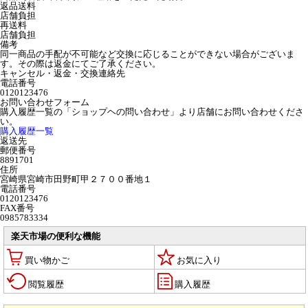
返品送料
店舗負担
再送料
店舗負担
備考
同一商品の手配が不可能など交換に応じることができない場合がございま
す。その際は返金にてご了承ください。
キャンセル・返金・交換連絡先
電話番号
0120123476
お問い合わせフォーム
購入履歴一覧の「ショップヘの問い合わせ」より店舗にお問い合わせくださ
い。
購入履歴一覧
返送先
郵便番号
8891701
住所
宮崎県宮崎市田野町甲２７００番地１
電話番号
0120123476
FAX番号
0985783334
楽天市場の便利な機能
買い物かご
お気に入り
閲覧履歴
購入履歴