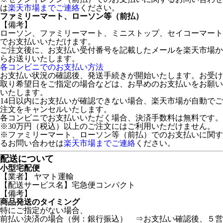
は
楽天市場までご連絡
ください。
ファミリーマート、ローソン等（前払）
【備考】
ローソン、ファミリーマート、ミニストップ、セイコーマート
でお支払いいただけます。
ご注文後に、お支払い受付番号を記載したメールを楽天市場か
らお送りいたします。
各コンビニでのお支払い方法
お支払い状況の確認後、発送手続きが開始いたします。お受け
取り希望日をご指定の場合などは、お早めのお支払いをお願い
いたします。
14日以内にお支払いが確認できない場合、楽天市場が自動でご
注文をキャンセルいたします。
各コンビニでお支払いいただく場合、決済手数料は無料です。
※30万円（税込）以上のご注文にはご利用いただけません。
※ファミリーマート、ローソン等（前払）でのお支払いに関す
るお問い合わせは
楽天市場までご連絡
ください。
配送について
小型宅配便
【業者】 ヤマト運輸
【配送サービス名】宅急便コンパクト
【備考】
商品発送のタイミング
特にご指定がない場合、
前払い決済の場合（例：銀行振込） ⇒お支払い確認後、５営