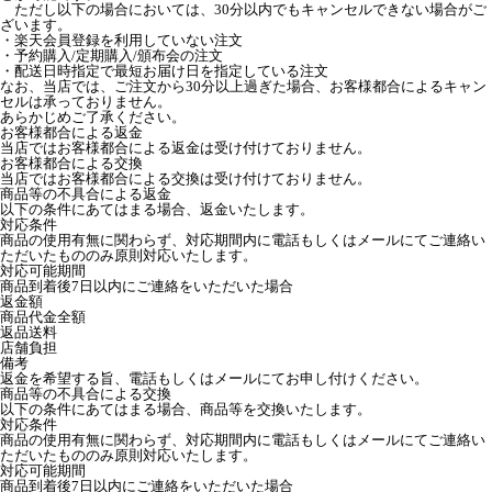
ただし以下の場合においては、30分以内でもキャンセルできない場合がご
ざいます。
・楽天会員登録を利用していない注文
・予約購入/定期購入/頒布会の注文
・配送日時指定で最短お届け日を指定している注文
なお、当店では、ご注文から30分以上過ぎた場合、お客様都合によるキャン
セルは承っておりません。
あらかじめご了承ください。
お客様都合による返金
当店ではお客様都合による返金は受け付けておりません。
お客様都合による交換
当店ではお客様都合による交換は受け付けておりません。
商品等の不具合による返金
以下の条件にあてはまる場合、返金いたします。
対応条件
商品の使用有無に関わらず、対応期間内に電話もしくはメールにてご連絡い
ただいたもののみ原則対応いたします。
対応可能期間
商品到着後7日以内にご連絡をいただいた場合
返金額
商品代金全額
返品送料
店舗負担
備考
返金を希望する旨、電話もしくはメールにてお申し付けください。
商品等の不具合による交換
以下の条件にあてはまる場合、商品等を交換いたします。
対応条件
商品の使用有無に関わらず、対応期間内に電話もしくはメールにてご連絡い
ただいたもののみ原則対応いたします。
対応可能期間
商品到着後7日以内にご連絡をいただいた場合