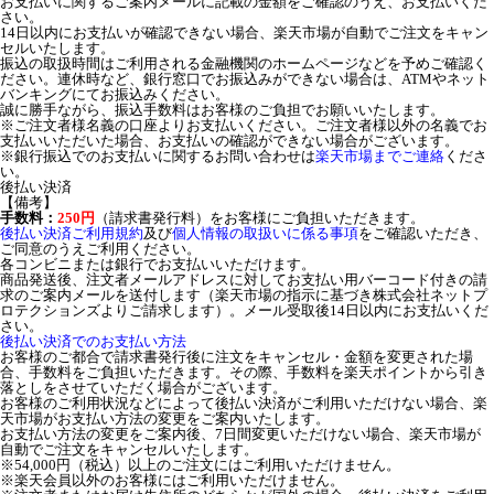
お支払いに関するご案内メールに記載の金額をご確認のうえ、お支払いくだ
さい。
14日以内にお支払いが確認できない場合、楽天市場が自動でご注文をキャン
セルいたします。
振込の取扱時間はご利用される金融機関のホームページなどを予めご確認く
ださい。連休時など、銀行窓口でお振込みができない場合は、ATMやネット
バンキングにてお振込みください。
誠に勝手ながら、振込手数料はお客様のご負担でお願いいたします。
※ご注文者様名義の口座よりお支払いください。ご注文者様以外の名義でお
支払いいただいた場合、お支払いの確認ができない場合がございます。
※銀行振込でのお支払いに関するお問い合わせは
楽天市場までご連絡
くださ
い。
後払い決済
【備考】
手数料：
250円
（請求書発行料）をお客様にご負担いただきます。
後払い決済ご利用規約
及び
個人情報の取扱いに係る事項
をご確認いただき、
ご同意のうえご利用ください。
各コンビニまたは銀行でお支払いいただけます。
商品発送後、注文者メールアドレスに対してお支払い用バーコード付きの請
求のご案内メールを送付します（楽天市場の指示に基づき株式会社ネットプ
ロテクションズよりご請求します）。メール受取後14日以内にお支払いくだ
さい。
後払い決済でのお支払い方法
お客様のご都合で請求書発行後に注文をキャンセル・金額を変更された場
合、手数料をご負担いただきます。その際、手数料を楽天ポイントから引き
落としをさせていただく場合がございます。
お客様のご利用状況などによって後払い決済がご利用いただけない場合、楽
天市場がお支払い方法の変更をご案内いたします。
お支払い方法の変更をご案内後、7日間変更いただけない場合、楽天市場が
自動でご注文をキャンセルいたします。
※54,000円（税込）以上のご注文にはご利用いただけません。
※楽天会員以外のお客様にはご利用いただけません。