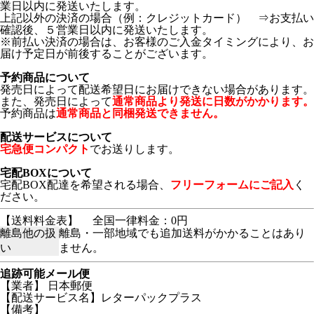
業日以内に発送いたします。
上記以外の決済の場合（例：クレジットカード） ⇒お支払い
確認後、５営業日以内に発送いたします。
※前払い決済の場合は、お客様のご入金タイミングにより、お
届け予定日が前後することがございます。
予約商品について
発売日によって配送希望日にお届けできない場合があります。
また、発売日によって
通常商品より発送に日数がかかります。
予約商品は
通常商品と同梱発送できません。
配送サービスについて
宅急便コンパクト
でお送りします。
宅配BOXについて
宅配BOX配達を希望される場合、
フリーフォームにご記入
く
ださい。
【送料料金表】
全国一律料金：0円
離島他の扱
離島・一部地域でも追加送料がかかることはあり
い
ません。
追跡可能メール便
【業者】 日本郵便
【配送サービス名】レターパックプラス
【備考】