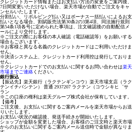
クレジットカード情報またはお支払い方法の変更をご案内後、
7日間変更いただけない場合、楽天市場が自動でご注文をキャ
ンセルいたします。
分割払い、リボルビング払い又はボーナス一括払いによるお支
払いとなる場合、割賦販売法第30条2の3第4項、同法施行規則
第54条1項各号に定められた事項は、注文確認後の自動配信メ
ールにより交付します。
※ご注文の際にお客様の本人確認（電話確認等）をお願いする
場合もございます。
※お客様と異なる名義のクレジットカードはご利用いただけま
せん。
※決済システム上、クレジットカード利用控は発行しておりま
せん。
※クレジットカードでのお支払いに関するお問い合わせは
楽天
市場までご連絡
ください。
銀行振込
【振込先】楽天銀行（ラクテンギンコウ）楽天市場支店（ラク
テンイチバシテン） 普通 2937207 ラクテン（コウシキヒ゛サ
ラン
※この口座の権利は楽天グループ株式会社が保有しています。
【備考】
ご注文後、お支払いに関するご案内メールを楽天市場からお送
りいたします。
お支払い状況の確認後、発送手続きが開始いたします。
ショップが金額を変更した場合、お客様のご注文時と楽天市場
からのお支払いに関するご案内メール送信時で金額が異なりま
す。