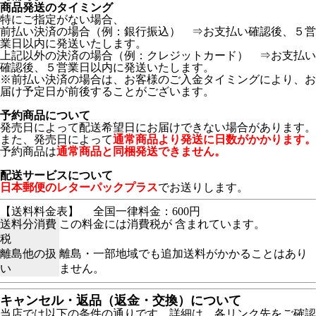
商品発送のタイミング
特にご指定がない場合、
前払い決済の場合（例：銀行振込） ⇒お支払い確認後、５営
業日以内に発送いたします。
上記以外の決済の場合（例：クレジットカード） ⇒お支払い
確認後、５営業日以内に発送いたします。
※前払い決済の場合は、お客様のご入金タイミングにより、お
届け予定日が前後することがございます。
予約商品について
発売日によって配送希望日にお届けできない場合があります。
また、発売日によって
通常商品より発送に日数がかかります。
予約商品は
通常商品と同梱発送できません。
配送サービスについて
日本郵便のレターパックプラス
でお送りします。
【送料料金表】
全国一律料金：600円
送料分消費
この料金には消費税が 含まれています。
税
離島他の扱
離島・一部地域でも追加送料がかかることはあり
い
ません。
キャンセル・返品（返金・交換）について
当店では以下の条件の通りです。詳細は、各リンク先をご確認