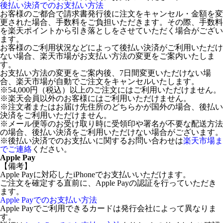
後払い決済でのお支払い方法
お客様のご都合で請求書発行後に注文をキャンセル・金額を変
更された場合、手数料をご負担いただきます。その際、手数料
を楽天ポイントから引き落としをさせていただく場合がござい
ます。
お客様のご利用状況などによって後払い決済がご利用いただけ
ない場合、楽天市場がお支払い方法の変更をご案内いたしま
す。
お支払い方法の変更をご案内後、7日間変更いただけない場
合、楽天市場が自動でご注文をキャンセルいたします。
※54,000円（税込）以上のご注文にはご利用いただけません。
※楽天会員以外のお客様にはご利用いただけません。
※注文者またはお届け先住所のどちらかが国外の場合、後払い
決済をご利用いただけません。
※メール便等のお受け取り時に受領印や署名が不要な配送方法
の場合、後払い決済をご利用いただけない場合がございます。
※後払い決済でのお支払いに関するお問い合わせは
楽天市場ま
でご連絡
ください。
Apple Pay
【備考】
Apple Payに対応したiPhoneでお支払いいただけます。
ご注文を確定する直前に、Apple Payの認証を行っていただき
ます。
Apple Payでのお支払い方法
Apple Payでご利用できるカードは発行会社によって異なりま
す。