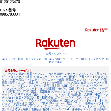
0120123476
FAX番号
0985783334
楽天トップへ >>
楽天トップ
|
特集一覧
|
ジャンル一覧
|
楽天市場アプリ
|
スーパーDEAL
|
ランキング
|
出
店のご案内
【楽天市場のサービス】
ファッション 総合
|
家電・パソコン・カメラ 総合
|
レディースファッション
|
靴
|
バッ
グ・小物・ブランド雑貨
|
ジュエリー・アクセサリー
|
腕時計
|
下着・ナイトウェア
|
キ
ッズ・ベビー用品・マタニティ
|
ダイエット・健康
|
医薬品・コンタクトレンズ・介護
用品
|
美容・コスメ・香水
|
車・バイク
|
カー用品・バイク用品
|
食品
|
スイーツ・お菓
子
|
水・ソフトドリンク
|
ビール・洋酒
|
日本酒・焼酎
|
ワイン
|
パソコン・PCパー
ツ
|
タブレットPC・スマートフォン
|
光回線・モバイル通信
|
TV・レコーダー・オーデ
ィオ
|
家電
|
CD・DVD
|
楽器・音楽機材
|
ゲーム
|
おもちゃ
|
ホビー
|
サービス・リフォ
ーム
|
インテリア・収納
|
寝具・ベッド・マットレス
|
日用品雑貨・文房具・手芸
|
キッ
チン用品・食器・調理器具
|
花・観葉植物
|
ガーデン・DIY・工具
|
ペットフード ・ ペ
ット用品
|
スポーツ・アウトドア
|
ゴルフ用品
|
本
（
楽天ブックス
） |
ポイント
|
ネット
ショップ 開業・開店
|
楽天ウェブ検索
|
R-magazine（雑誌コラボ）
|
贈り物・ギフト
|
フ
ァッション公式ブランド
|
ポイントアップ
|
ディズニーゾーン
|
サンリオゾーン
|
まち
楽
|
楽天ふるさと納税
|
日用品翌日配達
|
スーパーDEAL
|
開催中イベント一覧
|
福袋＆