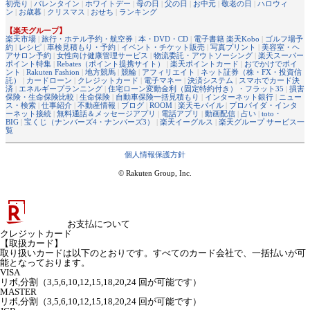
初売り
|
バレンタイン
|
ホワイトデー
|
母の日
|
父の日
|
お中元
|
敬老の日
|
ハロウィ
ン
|
お歳暮
|
クリスマス
|
おせち
|
ランキング
【楽天グループ】
楽天市場
|
旅行・ホテル予約・航空券
|
本・DVD・CD
|
電子書籍 楽天Kobo
|
ゴルフ場予
約
|
レシピ
|
車検見積もり・予約
|
イベント・チケット販売
|
写真プリント
|
美容室・ヘ
アサロン予約
|
女性向け健康管理サービス
|
物流委託・アウトソーシング
|
楽天スーパー
ポイント特集
|
Rebates（ポイント提携サイト）
|
楽天ポイントカード
|
おでかけでポイ
ント
|
Rakuten Fashion
|
地方競馬
|
競輪
|
アフィリエイト
|
ネット証券（株・FX・投資信
託）
|
カードローン
|
クレジットカード
|
電子マネー
|
決済システム
|
スマホでカード決
済
|
エネルギープランニング
|
住宅ローン変動金利（固定特約付き）・フラット35
|
損害
保険・生命保険比較
|
生命保険
|
自動車保険一括見積もり
|
インターネット銀行
|
ニュー
ス・検索
|
仕事紹介
|
不動産情報
|
ブログ
|
ROOM
|
楽天モバイル
|
プロバイダ・インタ
ーネット接続
|
無料通話＆メッセージアプリ
|
電話アプリ
|
動画配信
|
占い
|
toto・
BIG
|
宝くじ（ナンバーズ4・ナンバーズ3）
|
楽天イーグルス
|
楽天グループ サービス一
覧
個人情報保護方針
© Rakuten Group, Inc.
お支払について
クレジットカード
【取扱カード】
取り扱いカードは以下のとおりです。すべてのカード会社で、一括払いが可
能となっております。
VISA
リボ,分割（3,5,6,10,12,15,18,20,24 回が可能です）
MASTER
リボ,分割（3,5,6,10,12,15,18,20,24 回が可能です）