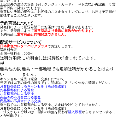
送いたします。
上記以外の決済の場合（例：クレジットカード） ⇒お支払い確認後、５営
業日以内に発送いたします。
※前払い決済の場合は、お客様のご入金タイミングにより、お届け予定日が
前後することがございます。
予約商品について
発売日によって配送希望日にお届けできない場合があります。
また、発売日によって
通常商品より発送に日数がかかります。
予約商品は
通常商品と同梱発送できません。
配送サービスについて
日本郵便のレターパックプラス
でお送りします。
送料料金表
全国一律料金：600円
送料分消費
この料金には消費税が 含まれています。
税
離島他の扱
離島・一部地域でも追加送料がかかることはあり
い
ません。
キャンセル・返品（返金・交換）について
当店では以下の条件の通りです。詳細は、各リンク先をご確認ください。
お客様都合によるキャンセル（商品発送前）
お客様都合による返金
お客様都合による交換
商品等の不具合による返金
商品等の不具合による交換
※当店ではお客様都合による交換、返金は受け付けておりません。
お客様都合によるキャンセル（商品発送前）
ご注文から30分以内は、理由の有無を問わず
購入履歴
からキャンセルするこ
とが可能です。