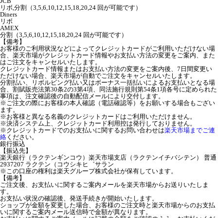
JCB
リボ,分割（3,5,6,10,12,15,18,20,24 回が可能です）
Diners
リボ
AMEX
分割（3,5,6,10,12,15,18,20,24 回が可能です）
【備考】
お客様のご利用状況などによってクレジットカードがご利用いただけない場
合、楽天市場がクレジットカード情報やお支払い方法の変更をご案内、また
はご注文をキャンセルいたします。
クレジットカード情報またはお支払い方法の変更をご案内後、7日間変更い
ただけない場合、楽天市場が自動でご注文をキャンセルいたします。
分割払い、リボルビング払い又はボーナス一括払いによるお支払いとなる場
合、割賦販売法第30条2の3第4項、同法施行規則第54条1項各号に定められた
事項は、注文確認後の自動配信メールにより交付します。
※ご注文の際にお客様の本人確認（電話確認等）をお願いする場合もござい
ます。
※お客様と異なる名義のクレジットカードはご利用いただけません。
※決済システム上、クレジットカード利用控は発行しておりません。
※クレジットカードでのお支払いに関するお問い合わせは
楽天市場までご連
絡
ください。
銀行振込
【振込先】
楽天銀行（ラクテンギンコウ）楽天市場支店（ラクテンイチバシテン） 普通
2937207 ラクテン（コウシキヒ゛サラン
※この口座の権利は楽天グループ株式会社が保有しています。
【備考】
ご注文後、お支払いに関するご案内メールを楽天市場からお送りいたしま
す。
お支払い状況の確認後、発送手続きが開始いたします。
ショップが金額を変更した場合、お客様のご注文時と楽天市場からのお支払
いに関するご案内メール送信時で金額が異なります。