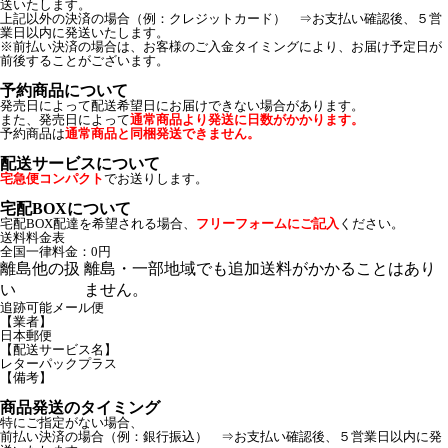
送いたします。
上記以外の決済の場合（例：クレジットカード） ⇒お支払い確認後、５営
業日以内に発送いたします。
※前払い決済の場合は、お客様のご入金タイミングにより、お届け予定日が
前後することがございます。
予約商品について
発売日によって配送希望日にお届けできない場合があります。
また、発売日によって
通常商品より発送に日数がかかります。
予約商品は
通常商品と同梱発送できません。
配送サービスについて
宅急便コンパクト
でお送りします。
宅配BOXについて
宅配BOX配達を希望される場合、
フリーフォームにご記入
ください。
送料料金表
全国一律料金：0円
離島他の扱
離島・一部地域でも追加送料がかかることはあり
い
ません。
追跡可能メール便
【業者】
日本郵便
【配送サービス名】
レターパックプラス
【備考】
商品発送のタイミング
特にご指定がない場合、
前払い決済の場合（例：銀行振込） ⇒お支払い確認後、５営業日以内に発