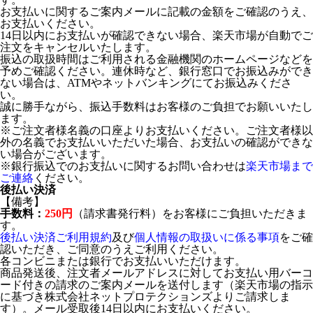
お支払いに関するご案内メールに記載の金額をご確認のうえ、
お支払いください。
14日以内にお支払いが確認できない場合、楽天市場が自動でご
注文をキャンセルいたします。
振込の取扱時間はご利用される金融機関のホームページなどを
予めご確認ください。連休時など、銀行窓口でお振込みができ
ない場合は、ATMやネットバンキングにてお振込みくださ
い。
誠に勝手ながら、振込手数料はお客様のご負担でお願いいたし
ます。
※ご注文者様名義の口座よりお支払いください。ご注文者様以
外の名義でお支払いいただいた場合、お支払いの確認ができな
い場合がございます。
※銀行振込でのお支払いに関するお問い合わせは
楽天市場まで
ご連絡
ください。
後払い決済
【備考】
手数料：
250円
（請求書発行料）をお客様にご負担いただきま
す。
後払い決済ご利用規約
及び
個人情報の取扱いに係る事項
をご確
認いただき、ご同意のうえご利用ください。
各コンビニまたは銀行でお支払いいただけます。
商品発送後、注文者メールアドレスに対してお支払い用バーコ
ード付きの請求のご案内メールを送付します（楽天市場の指示
に基づき株式会社ネットプロテクションズよりご請求しま
す）。メール受取後14日以内にお支払いください。