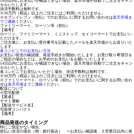
14日以内にお支払いが確認できない場合、楽天市場が自動でご注文をキャン
セルいたします。
決済手数料は無料です。
※30万円（税込）以上のご注文にはご利用いただけません。
※セブンイレブン（前払）でのお支払いに関するお問い合わせは
楽天市場ま
でご連絡
ください。
ファミリーマート、ローソン等（前払）
【備考】
ローソン、ファミリーマート、ミニストップ、セイコーマートでお支払いい
ただけます。
ご注文後に、お支払い受付番号を記載したメールを楽天市場からお送りいた
します。
各コンビニでのお支払い方法
お支払い状況の確認後、発送手続きが開始いたします。お受け取り希望日を
ご指定の場合などは、お早めのお支払いをお願いいたします。
14日以内にお支払いが確認できない場合、楽天市場が自動でご注文をキャン
セルいたします。
各コンビニでお支払いいただく場合、決済手数料は無料です。
※30万円（税込）以上のご注文にはご利用いただけません。
※ファミリーマート、ローソン等（前払）でのお支払いに関するお問い合わ
せは
楽天市場までご連絡
ください。
配送について
小型宅配便
【業者】
ヤマト運輸
【配送サービス名】
宅急便コンパクト
【備考】
商品発送のタイミング
特にご指定がない場合、
前払い決済の場合（例：銀行振込） ⇒お支払い確認後、５営業日以内に発