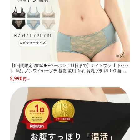
【8日間限定 20%OFFクーポン！11日まで】ナイトブラ 上下セッ
ト 単品 ノンワイヤーブラ 昼夜 兼用 育乳 育乳ブラ 綿 100 自胸
脇高ブラ 脇肉 バストアップ 谷間 脇高 痛くない おやすみブラ 授
2,990
円
～
乳ブラ ブラジャー 横流れ 大きいサイズ 小胸 夜 ナチュラルメイ
クブラ noA600