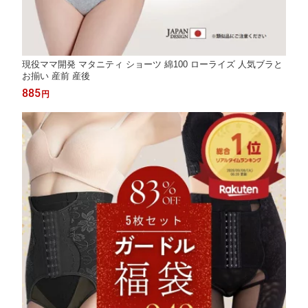
現役ママ開発 マタニティ ショーツ 綿100 ローライズ 人気ブラと
お揃い 産前 産後
885
円