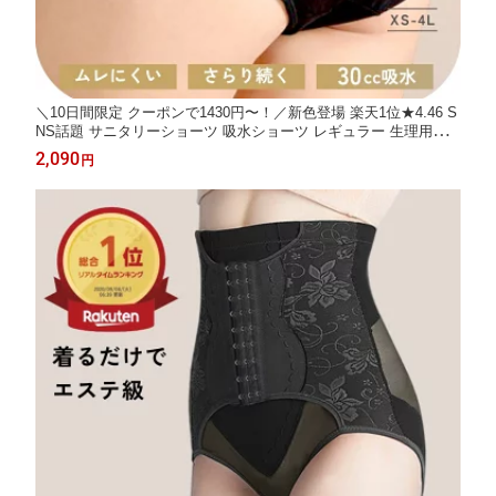
＼10日間限定 クーポンで1430円〜！／新色登場 楽天1位★4.46 S
NS話題 サニタリーショーツ 吸水ショーツ レギュラー 生理用シ
ョーツ 尿漏れ レディース 吸収型 吸水 吸収 生理 30cc ジュニア
2,090
円
子供 小学生 綿 おりもの パンツ ナイト 漏れない スポーツ オーガ
ニック