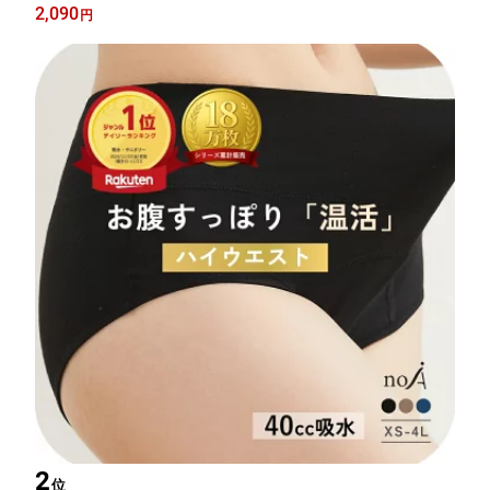
ョーツ 尿漏れ レディース 吸収型 吸水 吸収 生理 30cc ジュニア
2,090
円
子供 小学生 綿 おりもの パンツ ナイト 漏れない スポーツ オーガ
ニック
2
位