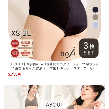
【OUTLET】高評価4.3★ 1位受賞 サニタリーショーツ 吸水ショ
ーツ 生理 おりもの 尿漏れ 小学生 レギュラー スターターセット
3枚 吸収型 吸収 綿 30cc ナイト 漏れない スポーツ ジュニア 生理
5,750
円
子供