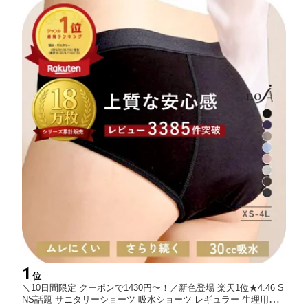
1
位
＼10日間限定 クーポンで1430円〜！／新色登場 楽天1位★4.46 S
NS話題 サニタリーショーツ 吸水ショーツ レギュラー 生理用シ