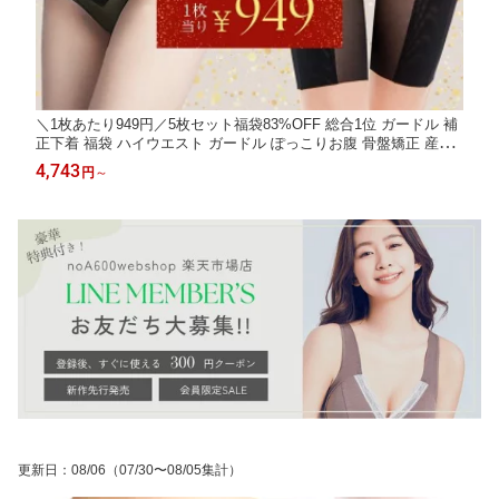
＼1枚あたり949円／5枚セット福袋83%OFF 総合1位 ガードル 補
正下着 福袋 ハイウエスト ガードル ぽっこりお腹 骨盤矯正 産後
ガードル くびれ お腹引き締め 大きいサイズ S M L 2L 3L 4L
4,743
円
～
更新日
：
08/06
（07/30〜08/05集計）