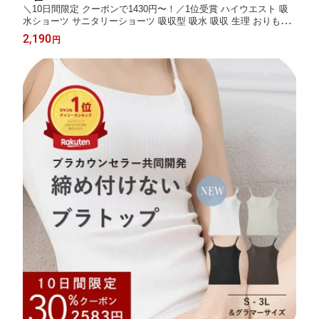
＼10日間限定 クーポンで1430円〜！／1位受賞 ハイウエスト 吸
水ショーツ サニタリーショーツ 吸収型 吸水 吸収 生理 おりもの
尿漏れ レディース 40cc ジュニア 子供 小学生 綿 パンツ ナイト
2,190
円
漏れない スポーツ オーガニック お腹すっぽり 温活 noA600