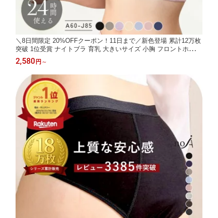
＼8日間限定 20%OFFクーポン！11日まで／新色登場 累計12万枚
突破 1位受賞 ナイトブラ 育乳 大きいサイズ 小胸 フロントホック
ブラジャー 育乳ブラ ノンワイヤーブラ 昼夜兼用 自胸 脇高ブラ
2,580
円
～
脇肉 バストアップ 谷間 脇高 痛くない 横流れ 夜 授乳ブラ 育乳ナ
イトブラ