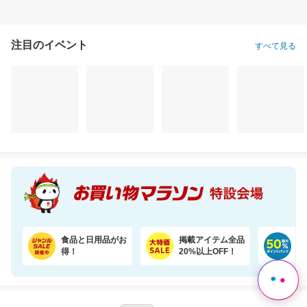
注目のイベント
すべて見る
食品と日用品がお
掲載アイテム全品
日
得！
20%以上OFF！
ポ