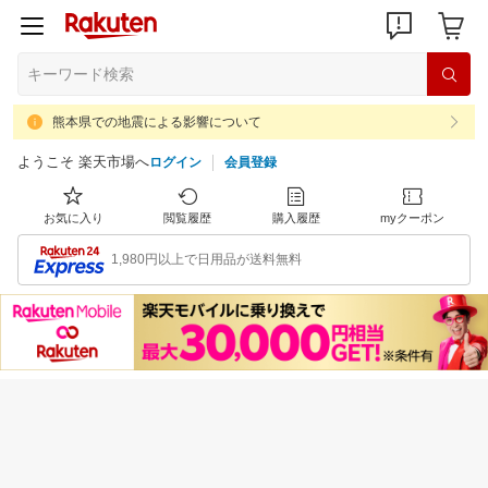
熊本県での地震による影響について
ようこそ 楽天市場へ
ログイン
会員登録
お気に入り
閲覧履歴
購入履歴
myクーポン
1,980円以上で日用品が送料無料