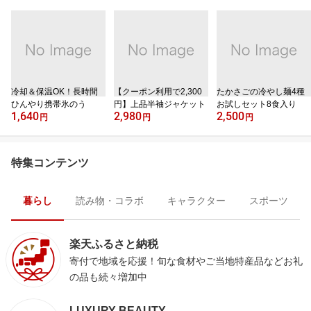
冷却＆保温OK！長時間
【クーポン利用で2,300
たかさごの冷やし麺4種
ひんやり携帯氷のう
円】上品半袖ジャケット
お試しセット8食入り
1,640
2,980
2,500
円
円
円
特集コンテンツ
暮らし
読み物・コラボ
キャラクター
スポーツ
楽天ふるさと納税
寄付で地域を応援！旬な食材やご当地特産品などお礼
の品も続々増加中
LUXURY BEAUTY