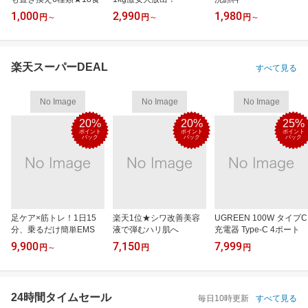
1,000
2,990
1,980
円
～
円
～
円
～
楽天スーパーDEAL
すべて見る
No Image
No Image
No Image
20%
20%
25%
ポイント
ポイント
ポイント
バック
バック
バック
足ケア×筋トレ！1日15
楽天1位★シワ改善美容
UGREEN 100W タイプC
分、乗るだけ簡単EMS
液で弾むハリ肌へ
充電器 Type-C 4ポート
9,900
7,150
7,999
円
～
円
円
24時間タイムセール
毎日10時更新
すべて見る