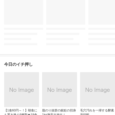
今日のイチ押し
【1食60円～！】朝食に
脂のり抜群の銀鮭の切身
毛穴汚れを一掃する酵素
も置き換え6種類★18食
1kg激安大放出！
洗顔料