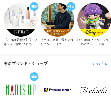
【2026年最新版】美白ス
上半期に楽天で最も売れ
POPMART×PIXARシリ
キンケア徹底 透明感のあ
たインナーは？
ーズのブラインドボック
る肌へ
ス
有名ブランド・ショップ
すべて見る