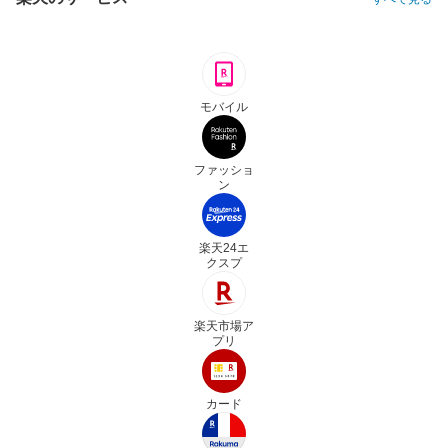
モバイル
ファッショ
ン
楽天24エ
クスプ
楽天市場ア
プリ
カード