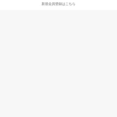
ページ内容・広告に関するご意見はこちら
新規会員登録はこちら
楽天クラッチ募金
Rakuten Ichiba English Guide
ご利用ガイド
ヘルプ
ログイン
8/16(日)メンテナンス実施のお知らせ
プラットフォームの透明性及び公正性の向上に関する取り組み
について
楽天を装った不審なメール・WEBサイトにご注意ください
楽天グループの新たなセキュリティ対策と会員規約一部改定の
お知らせ
|
会社概要
個人情報保護方針