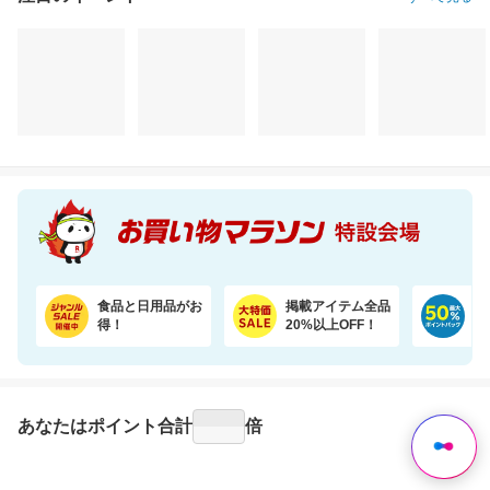
注目のイベント
すべて見る
＼最安値挑戦／1500万枚売れてる★ふかふかホテルバスタオル2枚セットが20周年SALE！
Rakuten Shop Of The Year 16年連続受賞！お中元や夏ギフトで喜ばれる6種の濃厚アイス
3,600円
3,980円
9,
割引価格
割引価格
割引価格
3,180
3,580
6,380
円
円
円