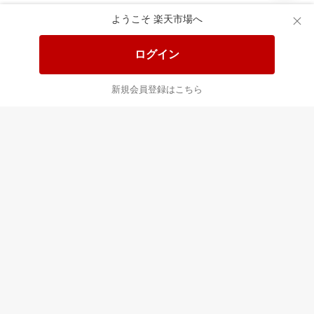
食品と日用品がお
掲載アイテム全品
日
得！
20%以上OFF！
ポ
ようこそ 楽天市場へ
ログイン
あなたはポイント
合計
倍
新規会員登録はこちら
最近チェックした商品
すべて見る